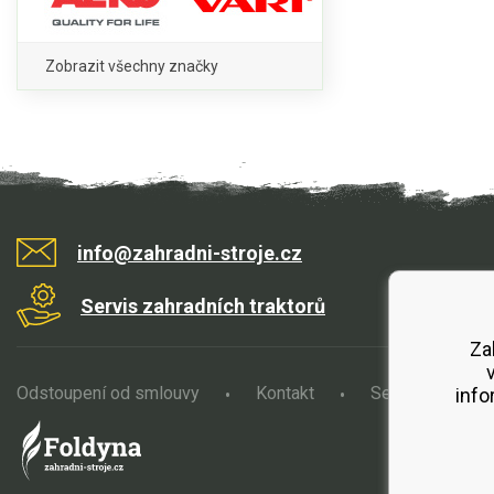
Zobrazit všechny značky
info@zahradni-stroje.cz
Servis zahradních traktorů
Za
Odstoupení od smlouvy
Kontakt
Servis
O
info