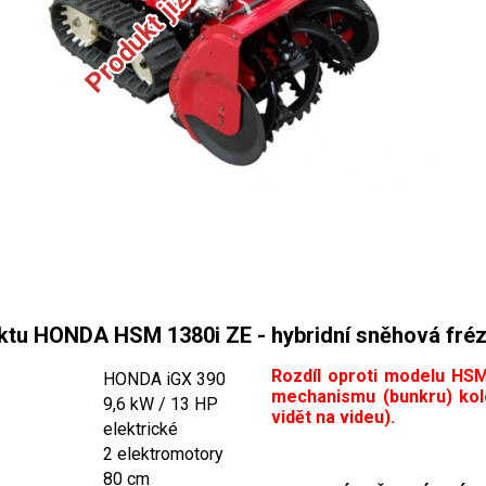
ktu HONDA HSM 1380i ZE - hybridní sněhová fré
Rozdíl oproti modelu HSM
HONDA iGX 390
mechanismu (bunkru) kol
9,6 kW / 13 HP
vidět na videu).
elektrické
2 elektromotory
80 cm