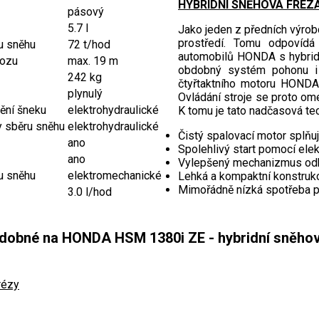
HYBRIDNÍ SNĚHOVÁ FRÉZ
pásový
5.7 l
Jako jeden z předních výro
prostředí. Tomu odpovídá 
u sněhu
72 t/hod
automobilů HONDA s hybrid
hozu
max. 19 m
obdobný systém pohonu i 
242 kg
čtyřtaktního motoru HONDA
plynulý
Ovládání stroje se proto ome
ění šneku
elektrohydraulické
K tomu je tato nadčasová te
y sběru sněhu
elektrohydraulické
Čistý spalovací motor splň
ano
Spolehlivý start pomocí elek
ano
Vylepšený mechanizmus od
u sněhu
elektromechanické
Lehká a kompaktní konstruk
Mimořádně nízká spotřeba p
3.0 l/hod
dobné na HONDA HSM 1380i ZE - hybridní sněhová 
rézy