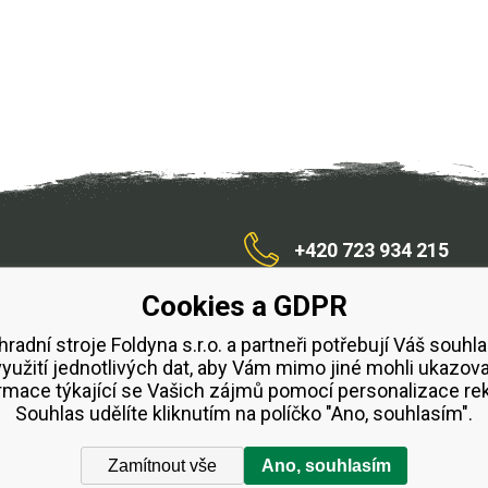
+420 723 934 215
Cookies a GDPR
/zahradnístroje
hradní stroje Foldyna s.r.o. a partneři potřebují Váš souhla
využití jednotlivých dat, aby Vám mimo jiné mohli ukazova
bchodní podmínky
Splátkový prodej ESSOX
Půjčovn
rmace týkající se Vašich zájmů pomocí personalizace re
Souhlas udělíte kliknutím na políčko "Ano, souhlasím".
Zamítnout vše
Ano, souhlasím