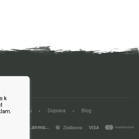
s k
t
a vertikutátoru
Doprava
Blog
klam.