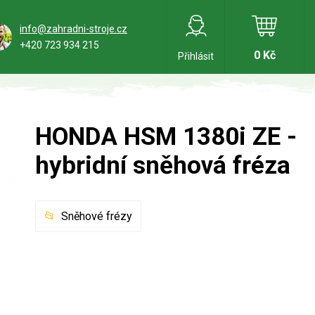
info@zahradni-stroje.cz
+420 723 934 215
0 Kč
Přihlásit
HONDA HSM 1380i ZE -
hybridní sněhová fréza
Sněhové frézy