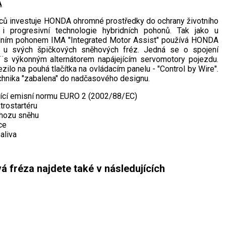
A
bců investuje HONDA ohromné prostředky do ochrany životního
i progresivní technologie hybridních pohonů. Tak jako u
ním pohonem IMA "Integrated Motor Assist" používá HONDA
u svých špičkových sněhových fréz. Jedná se o spojení
¨s výkonným alternátorem napájejícím servomotory pojezdu.
zilo na pouhá tlačítka na ovládacím panelu - "Control by Wire".
chnika "zabalena" do nadčasového designu.
ující emisní normu EURO 2 (2002/88/EC)
trostartéru
hozu sněhu
ce
aliva
fréza najdete také v následujících