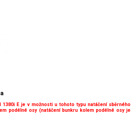
za
 1380i E je v možnosti u tohoto typu natáčení sběrného
em podélné osy (natáčení bunkru kolem podélné osy je