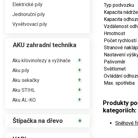
Elektrické pily
Typ podvozku
Kapacita nádrže
Jednoruční pily
Kapacita odhoz
Vyvětvovací pily
Vzdálenost od
Hmotnost
Počet rychlostí
AKU zahradní technika
Stranové nakláp
Nastavení výšk
Aku křovinořezy a vyžínače
Palivoměr
Světlomet
Aku pily
Ovládání odhoz
Aku sekačky
Max. spotřeba
Aku STIHL
Aku AL-KO
Produkty po
kategoriích:
Štípačka na dřevo
Sněhové f