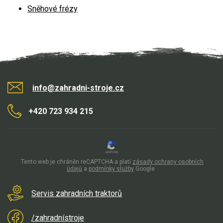
Sněhové frézy
info@zahradni-stroje.cz
+420 723 934 215
Tento web je chráněn reCAPTCHA a platí
zásady ochrany osobních
údajů
a
podmínky služby
Google
Servis zahradních traktorů
/zahradnístroje