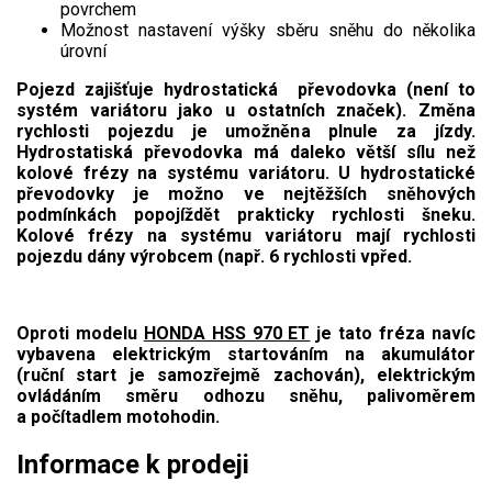
povrchem
Elektrické čtyřkolky
Možnost nastavení výšky sběru sněhu do několika
úrovní
Náhradní díly
Pojezd zajišťuje hydrostatická převodovka (není to
systém variátoru jako u ostatních značek). Změna
Náhradní díly pro motorové pily
rychlosti pojezdu je umožněna plnule za jízdy.
Hydrostatiská převodovka má daleko větší sílu než
Zahradní traktory
kolové frézy na systému variátoru. U hydrostatické
Řetězové pily
převodovky je možno ve nejtěžších sněhových
podmínkách popojíždět prakticky rychlosti šneku.
Náhradní díly pro křovinořezy
Kolové frézy na systému variátoru mají rychlosti
pojezdu dány výrobcem (např. 6 rychlosti vpřed.
Náhradní díly pro sekačky
Oproti modelu
HONDA HSS 970 ET
je tato fréza navíc
vybavena elektrickým startováním na akumulátor
(ruční start je samozřejmě zachován), elektrickým
ovládáním směru odhozu sněhu, palivoměrem
a počítadlem motohodin.
Informace k prodeji