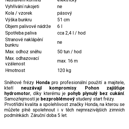
Vyhřívání rukojeti
ne
Aku křovinořezy a vyžínače
Kola / vzorek
pásový
Výška bunkru
51 cm
Aku pily
Objem palivové nádrže
6 l
Aku sekačky
Spotřeba paliva
cca 2,4 l / hod
Aku STIHL
Stranové naklápění
ne
bunkru
Aku AL-KO
Max. odhoz sněhu
50 tun / hod
Max. odhazovací
max. 16 m
Štípačka na dřevo
vzálenost
Hmotnost
120 kg
VARI
Sněhové frézy
Honda
pro profesionální použití a majitele,
kteří
neuzávají kompromisy
.
Pohon zajišťuje
VARI malotraktory
hydromotor
, díky kterému je
pohyb plynulý bez cukání
.
Samozřejmostí je
bezproblémový
studený start frézy.
VARI multifunkční nosiče
Prvotřídní kvalita a spolehlivost značky Honda, na kterou se
můžete plně spolehnout i v těch nejmrazivějších zimních
podmínkách. Záruční doba 5 let.
Sněhové frézy