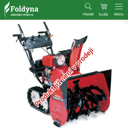
Hledat
Menu
Košík
Zahradní traktory
Zahradní traktory
Zahradní ridery
Produkt již není v prodeji
Aku traktory
Příslušenství
Sekačky
Benzínové sekačky
Akumulátorové sekačky
Robotické sekačky
Bubnové sekačky