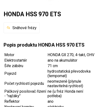
Mulčovače
HONDA HSS 970 ETS
Křovinořezy a vyžínače
Sněhové frézy
Benzínové křovinořezy a vyžínače
Aku křovinořezy a vyžínače
Popis produktu HONDA HSS 970 ETS
Motorové pily
Motor
HONDA GX 270, 4-takt, OHV
Elektrostartér
ano na akumulátor
Benzínové pily
Šíře záběru
71 cm
Aku pily
hydrostatická převodovka
Pojezd
(tempomat)
Elektrické pily
neomezeně (plynule
Počet rychlostí pojezdu
Jednoruční pily
nastavitelná rychlost)
Páčkový posilovač řízení
ne (u fréz Honda není
Vyvětvovací pily
- "rajčáky"
potřeba)
Reflektor
ano
AKU zahradní technika
Nastavení komínu
elektricky