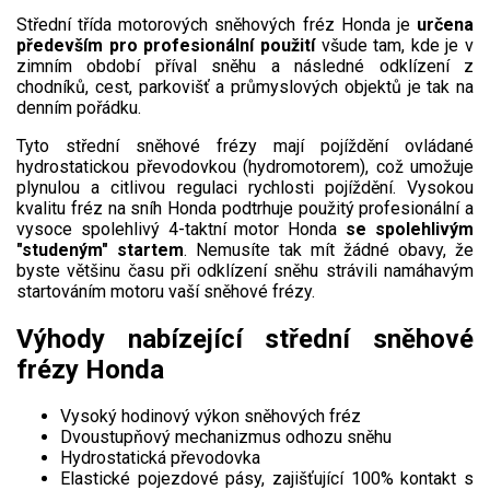
Vertikutátory
Střední třída motorových sněhových fréz Honda je
určena
především pro profesionální použití
všude tam, kde je v
Kultivátory
zimním období příval sněhu a následné odklízení z
chodníků, cest, parkovišť a průmyslových objektů je tak na
Nůžky na živý plot
denním pořádku.
Tyto střední sněhové frézy mají pojíždění ovládané
Vysavače a foukače
hydrostatickou převodovkou (hydromotorem), což umožuje
plynulou a citlivou regulaci rychlosti pojíždění. Vysokou
Elektrocentrály
kvalitu fréz na sníh Honda podtrhuje použitý profesionální a
vysoce spolehlivý 4-taktní motor Honda
se spolehlivým
"studeným" startem
. Nemusíte tak mít žádné obavy, že
Štěpkovače a drtiče
byste většinu času při odklízení sněhu strávili namáhavým
startováním motoru vaší sněhové frézy.
Elektrické skútry
Výhody nabízející střední sněhové
Elektrické tříkolky
frézy Honda
Elektrické tříkolky pro seniory
Vysoký hodinový výkon sněhových fréz
Dvoustupňový mechanizmus odhozu sněhu
Elektrické tříkolky pracovní
Hydrostatická převodovka
Elastické pojezdové pásy, zajišťující 100% kontakt s