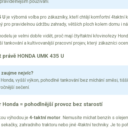
 pravidelnějším používání.
5 U
je výborná volba pro zákazníky, kteří chtějí komfortní 4taktní k
 pro pravidelnou údržbu zahrady, větších ploch kolem domu i náro
odelu je velmi dobře vidět, proč mají čtyřtaktní křovinořezy Hon
í tankování a kultivovanější pracovní projev, který zákazníci ocení
at právě HONDA UMK 435 U
 zaujme nejvíc?
 Honda, vyšší výkon, pohodlné tankování bez míchání směsi, tišš
ročnější sečení.
r Honda = pohodlnější provoz bez starostí
kou výhodou je
4-taktní motor
. Nemusíte míchat benzín s olejem
sekačky, zahradního traktoru nebo jiné 4taktní techniky. Je to poh