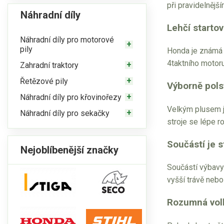
při pravidelnější
Náhradní díly
Lehčí startov
Náhradní díly pro motorové
pily
Honda je známá t
4taktního motor
Zahradní traktory
Řetězové pily
Výborně pol
Náhradní díly pro křovinořezy
Velkým plusem 
Náhradní díly pro sekačky
stroje se lépe ro
Součástí je s
Nejoblíbenější značky
Součástí výbavy
vyšší trávě nebo
Rozumná volba