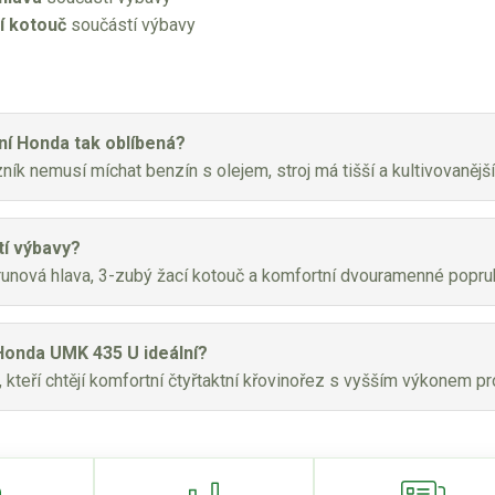
í kotouč
součástí výbavy
tní Honda tak oblíbená?
ík nemusí míchat benzín s olejem, stroj má tišší a kultivovanější
tí výbavy?
trunová hlava, 3-zubý žací kotouč a komfortní dvouramenné popru
Honda UMK 435 U ideální?
 kteří chtějí komfortní čtyřtaktní křovinořez s vyšším výkonem pr