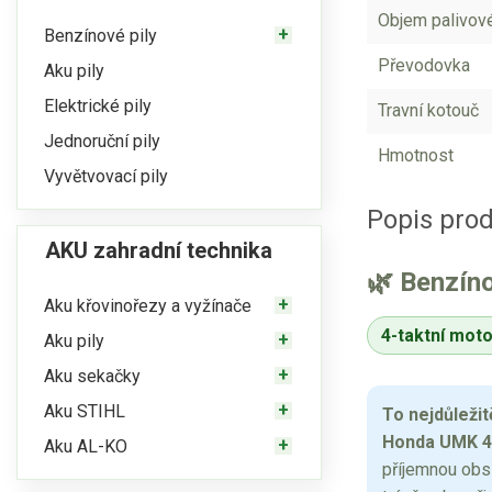
Objem palivov
Benzínové pily
Převodovka
Aku pily
Elektrické pily
Travní kotouč
Jednoruční pily
Hmotnost
Vyvětvovací pily
Popis pro
AKU zahradní technika
🌿 Benzín
Aku křovinořezy a vyžínače
4-taktní moto
Aku pily
Aku sekačky
Aku STIHL
To nejdůležit
Honda UMK 4
Aku AL-KO
příjemnou obs