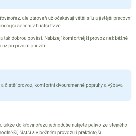
řovinořez, ale zároveň už očekávají větší sílu a jistější pracovní
čnější sečení v hustší trávě.
da tak dobrou pověst. Nabízejí komfortnější provoz než běžné
 už při prvním použití.
í a čistší provoz, komfortní dvouramenné popruhy a výbava
, takže do křovinořezu jednoduše nalijete palivo ze stejného
odlnější, čistší a v běžném provozu i praktičtější.