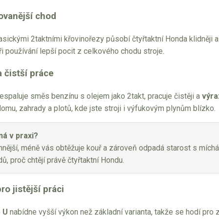
vovanější chod
asickými 2taktními křovinořezy působí čtyřtaktní Honda klidněji a k
i používání lepší pocit z celkového chodu stroje.
 čistší práce
spaluje směs benzínu s olejem jako 2takt, pracuje čistěji a
výra
mu, zahrady a plotů, kde jste stroji i výfukovým plynům blízko.
á v praxi?
emnější, méně vás obtěžuje kouř a zároveň odpadá starost s mích
ů, proč chtějí právě čtyřtaktní Hondu.
ro jistější práci
 U
nabídne vyšší výkon než základní varianta, takže se hodí pro zák