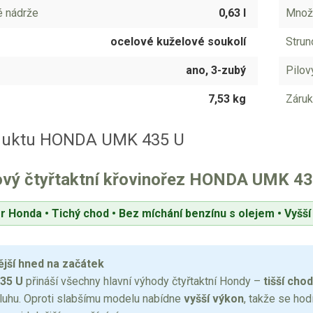
é nádrže
0,63 l
Množs
ocelové kuželové soukolí
Strun
ano, 3-zubý
Pilov
7,53 kg
Záruk
duktu HONDA UMK 435 U
ový čtyřtaktní křovinořez HONDA UMK 43
r Honda • Tichý chod • Bez míchání benzínu s olejem • Vyšš
ější hned na začátek
35 U
přináší všechny hlavní výhody čtyřtaktní Hondy –
tišší chod
luhu. Oproti slabšímu modelu nabídne
vyšší výkon
, takže se hodí