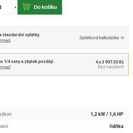
Do košíku
+
 standardní splátky.
Splátková kalkulačka
ormací
en 1/4 ceny a zbytek později.
4 x 3 997.50 Kč
Bez navýšení!
ormací
výkon
1,2 kW / 1,6 HP
pení
řidítka