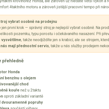
řtaktní křovinořez Honda, ale zároveň už hledáte větší výkon a re
mfort 4taktního motoru a zároveň jistější pracovní tempo při nároč
 stroj vybrat osobně na prodejnu
e jen první krok — správný stroj je nejlepší vybrat osobně. Na pro
elikosti pozemku, typu porostu i očekávaného nasazení. Při pře
 vysvětlíme
, takže neodjíždíte jen s krabicí, ale se strojem, k
nás mají přednostní servis
, takže u nás služby prodejem nekon
y přehledně
otor Honda
ní benzínu s olejem
ltivovanější chod
méně kouře
než u 2taktu
on
oproti základní variantě
í dvouramenné popruhy
hlava
součástí výbavy