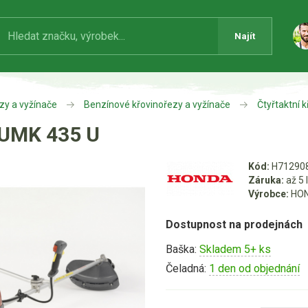
Najít
zy a vyžínače
Benzínové křovinořezy a vyžínače
Čtyřtaktní 
UMK 435 U
Kód:
H71290
Záruka:
až 5 
Výrobce:
HO
Dostupnost na prodejnách
Baška:
Skladem 5+ ks
Čeladná:
1 den od objednání