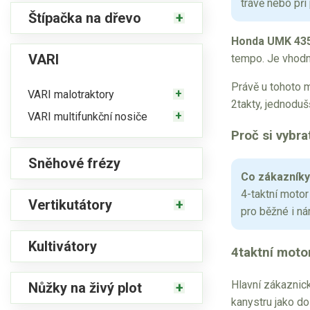
trávě nebo při
Štípačka na dřevo
Honda UMK 43
VARI
tempo. Je vhodný
Právě u tohoto m
VARI malotraktory
2takty, jednodušš
VARI multifunkční nosiče
Proč si vybr
Sněhové frézy
Co zákazníky
4-taktní motor
Vertikutátory
pro běžné i ná
Kultivátory
4taktní moto
Hlavní zákaznic
Nůžky na živý plot
kanystru jako do 