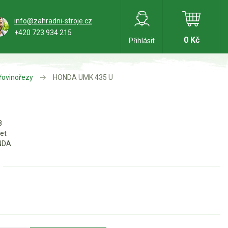
info@zahradni-stroje.cz
+420 723 934 215
0 Kč
Přihlásit
křovinořezy
HONDA UMK 435 U
8
let
NDA