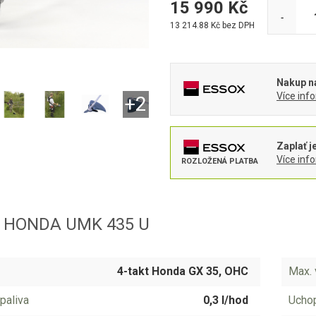
15 990
Kč
-
13 214.88
Kč bez DPH
Nakup na
Více inf
Zaplať j
Více inf
ROZLOŽENÁ PLATBA
y HONDA UMK 435 U
4-takt Honda GX 35, OHC
Max. 
paliva
0,3 l/hod
Ucho