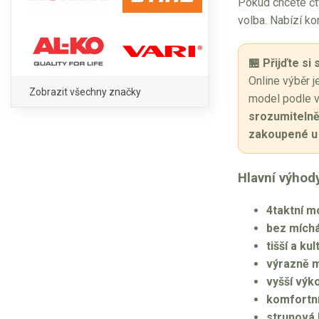
Pokud chcete čty
volba. Nabízí ko
🏪 Přijďte si
Online výběr j
Zobrazit všechny značky
model podle v
srozumitelně
zakoupené u 
Hlavní výhod
4taktní m
bez míchá
tišší a ku
výrazně 
vyšší výk
komfortn
strunová 