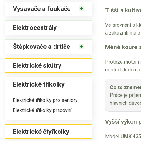
Vysavače a foukače
Tišší a kulti
Ve srovnání s kl
Elektrocentrály
a zákazník má př
Štěpkovače a drtiče
Méně kouře a
Protože motor ne
Elektrické skútry
místech kolem do
Elektrické tříkolky
Co to znamen
Práce je příj
Elektrické tříkolky pro seniory
hlavních důvod
Elektrické tříkolky pracovní
Vyšší výkon p
Elektrické čtyřkolky
Model
UMK 435