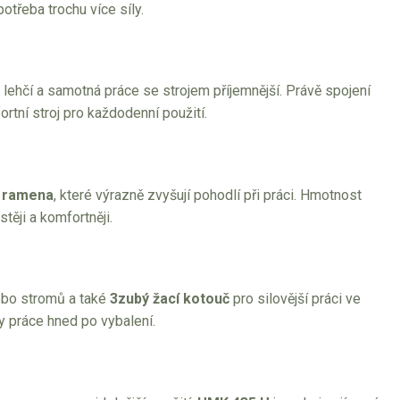
potřeba trochu více síly.
je lehčí a samotná práce se strojem příjemnější. Právě spojení
tní stroj pro každodenní použití.
a ramena
, které výrazně zvyšují pohodlí při práci. Hmotnost
stěji a komfortněji.
ebo stromů a také
3zubý žací kotouč
pro silovější práci ve
py práce hned po vybalení.