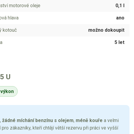
tví motorové oleje
0,1 l
ová hlava
ano
ý kotouč
možno dokoupit
a
5 let
5 U
í výkon
,
žádné míchání benzínu s olejem
,
méně kouře
a velmi
 pro zákazníky, kteří chtějí větší rezervu při práci ve vyšší