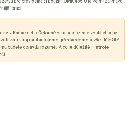
zervu pro pravidelnější použití,
UMK 435 U
je velmi zajímavá
nější práci.
dejně v
Bašce
nebo
Čeladné
vám pomůžeme zvolit vhodný
vzetí vám stroj
nastartujeme, předvedeme a vše důležité
terému budete opravdu rozumět. A co je důležité —
stroje
čí.