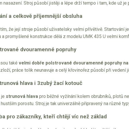
m nasazení. Stroj působí jistěji a lépe drží tempo i tam, kde už je 
ání a celkově příjemnější obsluha
ím, že její stroje působí uživatelsky velmi přívětivě. Startování 
u a promyšlené konstrukce dělá z modelu UMK 435 U velmi komfor
strované dvouramenné popruhy
jsou také
velmi dobře polstrované dvouramenné popruhy n
zloží, práce tolik neunavuje a celý křovinořez působí při vedení ji
trunová hlava i 3zubý žací kotouč
 je
strunová hlava
pro běžné vyžínání kolem obrubníků, plotů n
 hustším porostu. Stroj je tak univerzálně připravený na různé ty
 pro zákazníky, kteří chtějí víc než základ