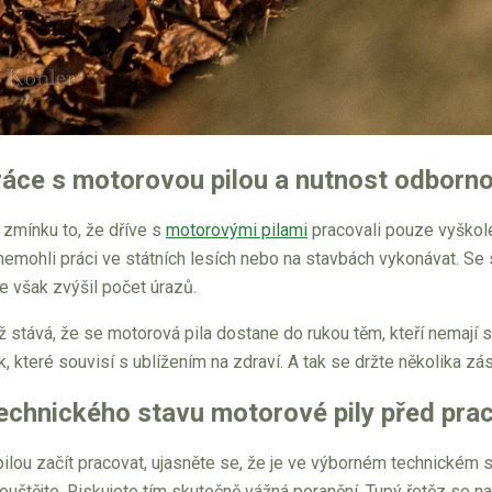
ráce s motorovou pilou a nutnost odborno
 zmínku to, že dříve s
motorovými pilami
pracovali pouze vyškole
ak nemohli práci ve státních lesích nebo na stavbách vykonávat. Se
e však zvýšil počet úrazů.
ž stává, že se motorová pila dostane do rukou těm, kteří nemají
k, které souvisí s ublížením na zdraví. A tak se držte několika zá
echnického stavu motorové pily před prac
ilou začít pracovat, ujasněte se, že je ve výborném technickém s
uštějte. Riskujete tím skutečně vážná poranění. Tupý řetěz se n