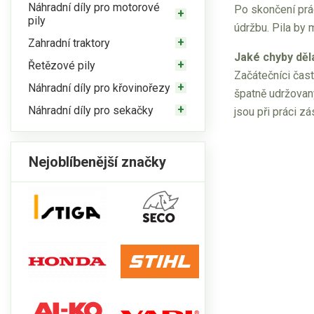
Náhradní díly pro motorové
Po skončení prác
pily
údržbu. Pila by
Zahradní traktory
Jaké chyby děla
Řetězové pily
Začátečníci čas
Náhradní díly pro křovinořezy
špatně udržovaný
Náhradní díly pro sekačky
jsou při práci zá
Nejoblíbenější značky