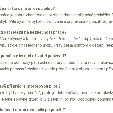
t na práci s motorovou pilou?
ráce je dobré zkontrolovat okolí a odstranit případné překážky. Dů
yb. Pila by měla být zkontrolována a připravena k použití. Správ
strost řetězu na bezpečnost práce?
ňuje plynulý a kontrolovaný řez. Pokud je řetěz tupý, pila může p
u stroje a následného úrazu. Pravidelná kontrola a ostření řetěz
pomůcky by měl uživatel používat?
hranné pomůcky patří ochranné brýle nebo štít, pracovní rukavic
můcky pomáhají chránit uživatele před úlomky dřeva, hlukem i p
avě při práci s motorovou pilou?
že být fyzicky náročná, proto je dobré dělat pravidelné přestávky
 je také správné držení pily a stabilní postoj. Odpočinek pomáhá
ladovat motorovou pilu po použití?