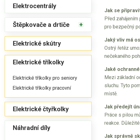
Elektrocentrály
Jak se připravi
Před zahájením p
Štěpkovače a drtiče
pro bezpečný poh
Jaký vliv má o
Elektrické skútry
Ostrý řetěz umož
nečekaného pohyb
Elektrické tříkolky
Jaké ochranné 
Mezi základní oc
Elektrické tříkolky pro seniory
sluchu. Tyto po
Elektrické tříkolky pracovní
místě.
Jak předejít ún
Elektrické čtyřkolky
Práce s pilou mů
reakce. Důležité
Náhradní díly
Jak správně sk