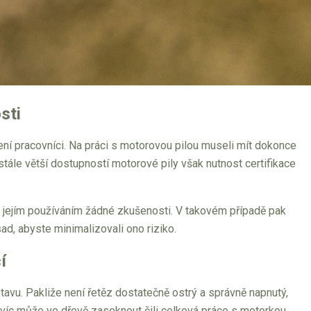
sti
ní pracovníci. Na práci s motorovou pilou museli mít dokonce
 stále větší dostupností motorové pily však nutnost certifikace
 s jejím používáním žádné zkušenosti. V takovém případě pak
sad, abyste minimalizovali ono riziko.
í
tavu. Pakliže není řetěz dostatečně ostrý a správně napnutý,
avíc může ve dřevě zaseknout čili celková práce s motorkou