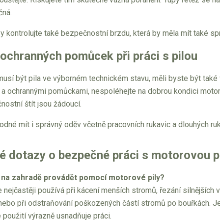
čná.
zy kontrolujte také bezpečnostní brzdu, která by měla mít také sp
ochranných pomůcek při práci s pilou
musí být pila ve výborném technickém stavu, měli byste být tak
a ochrannými pomůckami, nespoléhejte na dobrou kondici motorov
ostní štít jsou žádoucí.
odné mít i správný oděv včetně pracovních rukavic a dlouhých ru
é dotazy o bezpečné práci s motorovou p
 na zahradě provádět pomocí motorové pily?
 nejčastěji používá při kácení menších stromů, řezání silnějších 
ebo při odstraňování poškozených částí stromů po bouřkách. Její v
 použití výrazně usnadňuje práci.