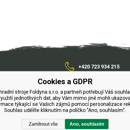
+420 723 934 215
Cookies a GDPR
/zahradnístroje
hradní stroje Foldyna s.r.o. a partneři potřebují Váš souhla
využití jednotlivých dat, aby Vám mimo jiné mohli ukazova
bchodní podmínky
Splátkový prodej ESSOX
Půjčovn
rmace týkající se Vašich zájmů pomocí personalizace re
Souhlas udělíte kliknutím na políčko "Ano, souhlasím".
Zamítnout vše
Ano, souhlasím