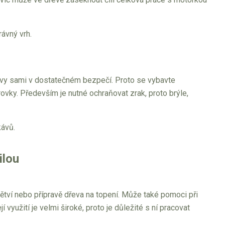
rávný vrh.
é vy sami v dostatečném bezpečí. Proto se vybavte
ky. Především je nutné ochraňovat zrak, proto brýle,
kávů.
ilou
větví nebo přípravě dřeva na topení. Může také pomoci při
yužití je velmi široké, proto je důležité s ní pracovat