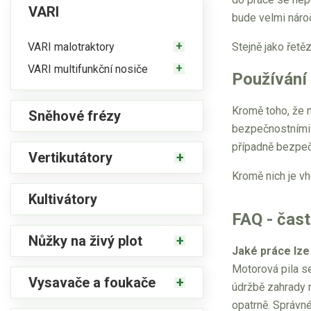
VARI
bude velmi náro
VARI malotraktory
Stejně jako řetě
VARI multifunkční nosiče
Používání 
Kromě toho, že 
Sněhové frézy
bezpečnostními 
případně bezpečn
Vertikutátory
Kromě nich je vh
Kultivátory
FAQ - čast
Nůžky na živý plot
Jaké práce lze
Motorová pila se
Vysavače a foukače
údržbě zahrady n
opatrně. Správné