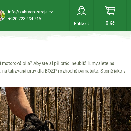
info@zahradni-stroje.cz
+420 723 934 215
0 Kč
Přihlásit
í motorová pila? Abyste si při práci neublížili, myslete na
, na takzvaná pravidla BOZP rozhodně pamatujte. Stejně jako v