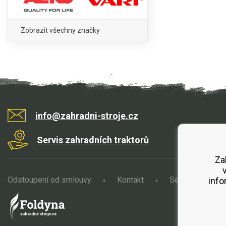
Zobrazit všechny značky
info@zahradni-stroje.cz
Servis zahradních traktorů
Za
Odstoupení od smlouvy
Kontakt
Servis
O
info