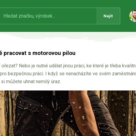
Najít
 pracovat s motorovou pilou
ořezat? Nebo je nutné udělat jinou práci, ke které je třeba kvalitn
l pro bezpečnou práci. I když se nenacházíte ve svém zaměstnání
a si můžete uhnat nemilý úraz.