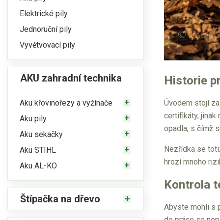
Elektrické pily
Jednoruční pily
Vyvětvovací pily
AKU zahradní technika
Historie p
Aku křovinořezy a vyžínače
Úvodem stojí za
certifikáty, jin
Aku pily
opadla, s čímž s
Aku sekačky
Nezřídka se toti
Aku STIHL
hrozí mnoho rizi
Aku AL-KO
Kontrola t
Štípačka na dřevo
Abyste mohli s p
do práce se nepo