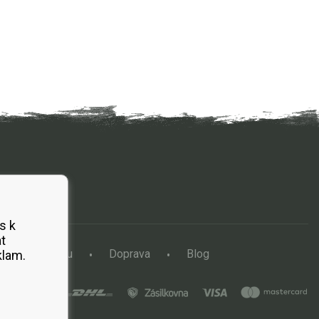
s k
t
a vertikutátoru
Doprava
Blog
klam.