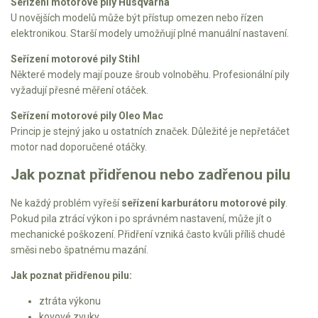
Seřízení motorové pily Husqvarna
U novějších modelů může být přístup omezen nebo řízen
elektronikou. Starší modely umožňují plné manuální nastavení.
Seřízení motorové pily Stihl
Některé modely mají pouze šroub volnoběhu. Profesionální pily
vyžadují přesné měření otáček.
Seřízení motorové pily Oleo Mac
Princip je stejný jako u ostatních značek. Důležité je nepřetáčet
motor nad doporučené otáčky.
Jak poznat přidřenou nebo zadřenou pilu
Ne každý problém vyřeší
seřízení karburátoru motorové pily
.
Pokud pila ztrácí výkon i po správném nastavení, může jít o
mechanické poškození. Přidření vzniká často kvůli příliš chudé
směsi nebo špatnému mazání.
Jak poznat přidřenou pilu:
ztráta výkonu
kovové zvuky