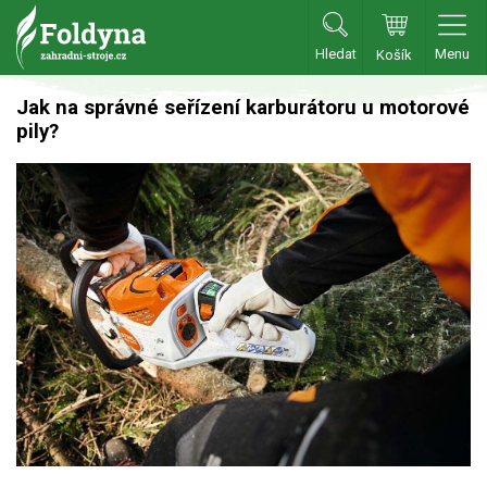
Hledat
Menu
Košík
Zahradní traktory
Jak na správné seřízení karburátoru u motorové
pily?
Zahradní traktory
Zahradní ridery
Aku traktory
Příslušenství
Sekačky
Benzínové sekačky
Akumulátorové sekačky
Robotické sekačky
Bubnové sekačky