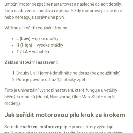
Vertikutátory
umožní motor bezpečně nastartovat a následně doladit detaily.
Toto nastavení se používá i v případě, kdy motorová pila se dusí
Kultivátory
nebo nereaguje správně na plyn.
Většina pil má tři regulační šrouby:
Nůžky na živý plot
L (Low)
– nízké otáčky
Vysavače a foukače
H (High)
– vysoké otáčky
T / LA
– volnoběh
Elektrocentrály
Základní tovární nastavení:
Štěpkovače a drtiče
Šrouby L a H jemně dotáhněte na doraz (bez použití síly).
Poté je povolte o 1 až 1,5 otáčky zpět.
Elektrické skútry
Toto je univerzální výchozí nastavení, které funguje u většiny
Elektrické tříkolky
běžných modelů (Hecht, Husqvarna, Oleo Mac, Stihl – starší
modely).
Elektrické tříkolky pro seniory
Jak seřídit motorovou pilu krok za krokem
Elektrické tříkolky pracovní
Samotné
seřízení motorové pily
je proces, který vyžaduje