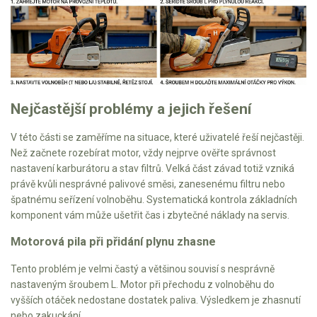
Nejčastější problémy a jejich řešení
V této části se zaměříme na situace, které uživatelé řeší nejčastěji.
Než začnete rozebírat motor, vždy nejprve ověřte správnost
nastavení karburátoru a stav filtrů. Velká část závad totiž vzniká
právě kvůli nesprávné palivové směsi, zanesenému filtru nebo
špatnému seřízení volnoběhu. Systematická kontrola základních
komponent vám může ušetřit čas i zbytečné náklady na servis.
Motorová pila při přidání plynu zhasne
Tento problém je velmi častý a většinou souvisí s nesprávně
nastaveným šroubem L. Motor při přechodu z volnoběhu do
vyšších otáček nedostane dostatek paliva. Výsledkem je zhasnutí
nebo zakuckání.