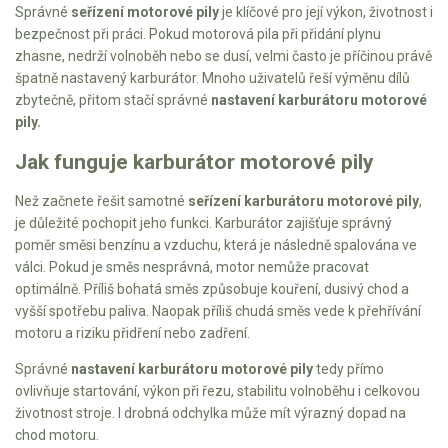
Správné
seřízení motorové pily
je klíčové pro její výkon, životnost i
Mulčovače
bezpečnost při práci. Pokud motorová pila při přidání plynu
zhasne, nedrží volnoběh nebo se dusí, velmi často je příčinou právě
špatně nastavený karburátor. Mnoho uživatelů řeší výměnu dílů
Křovinořezy a vyžínače
zbytečně, přitom stačí správné
nastavení karburátoru motorové
pily.
Benzínové křovinořezy a vyžínače
Jak funguje karburátor motorové pily
Aku křovinořezy a vyžínače
Než začnete řešit samotné
seřízení karburátoru motorové pily
,
Motorové pily
je důležité pochopit jeho funkci. Karburátor zajišťuje správný
poměr směsi benzínu a vzduchu, která je následně spalována ve
Benzínové pily
válci. Pokud je směs nesprávná, motor nemůže pracovat
optimálně. Příliš bohatá směs způsobuje kouření, dusivý chod a
Aku pily
vyšší spotřebu paliva. Naopak příliš chudá směs vede k přehřívání
Elektrické pily
motoru a riziku přidření nebo zadření.
Jednoruční pily
Správné
nastavení karburátoru motorové pily
tedy přímo
ovlivňuje startování, výkon při řezu, stabilitu volnoběhu i celkovou
Vyvětvovací pily
životnost stroje. I drobná odchylka může mít výrazný dopad na
chod motoru.