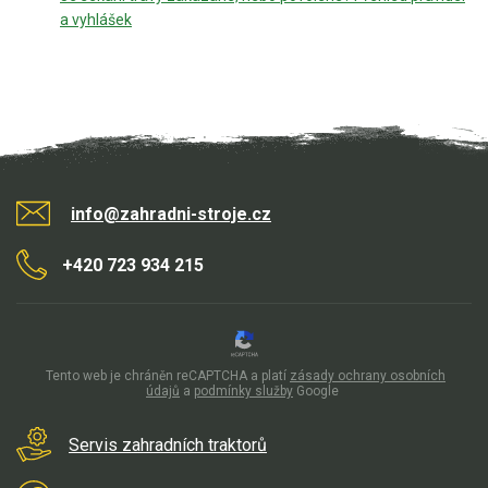
a vyhlášek
info@zahradni-stroje.cz
+420 723 934 215
Tento web je chráněn reCAPTCHA a platí
zásady ochrany osobních
údajů
a
podmínky služby
Google
Servis zahradních traktorů