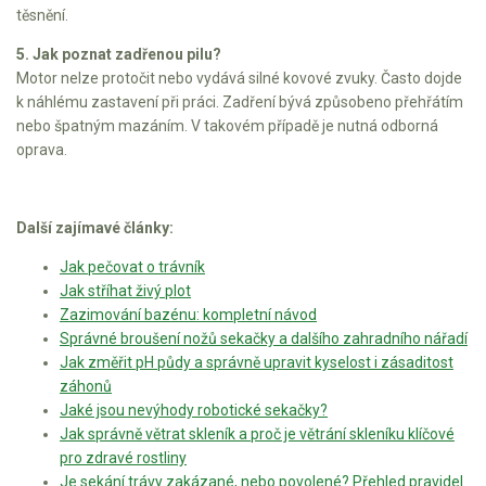
těsnění.
5. Jak poznat zadřenou pilu?
Motor nelze protočit nebo vydává silné kovové zvuky. Často dojde
k náhlému zastavení při práci. Zadření bývá způsobeno přehřátím
nebo špatným mazáním. V takovém případě je nutná odborná
oprava.
Další zajímavé články:
Jak pečovat o trávník
Jak stříhat živý plot
Zazimování bazénu: kompletní návod
Správné broušení nožů sekačky a dalšího zahradního nářadí
Jak změřit pH půdy a správně upravit kyselost i zásaditost
záhonů
Jaké jsou nevýhody robotické sekačky?
Jak správně větrat skleník a proč je větrání skleníku klíčové
pro zdravé rostliny
Je sekání trávy zakázané, nebo povolené? Přehled pravidel