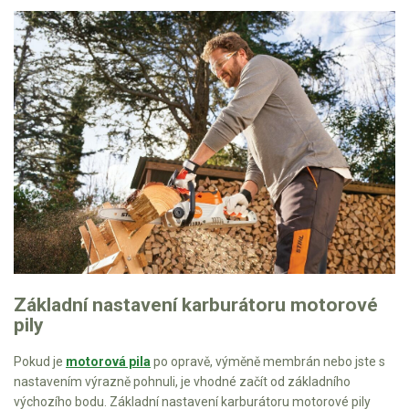
AKU zahradní technika
Aku křovinořezy a vyžínače
Aku pily
Aku sekačky
Aku STIHL
Aku AL-KO
Štípačka na dřevo
VARI
VARI malotraktory
Základní nastavení karburátoru motorové
pily
VARI multifunkční nosiče
Pokud je
motorová pila
po opravě, výměně membrán nebo jste s
Sněhové frézy
nastavením výrazně pohnuli, je vhodné začít od základního
výchozího bodu. Základní nastavení karburátoru motorové pily