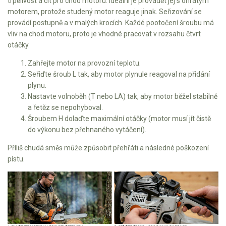
trpělivost a cit pro chod motoru. Ideální je provádět jej s ohřátým
Elektrické čtyřkolky
motorem, protože studený motor reaguje jinak. Seřizování se
provádí postupně a v malých krocích. Každé pootočení šroubu má
Náhradní díly
vliv na chod motoru, proto je vhodné pracovat v rozsahu čtvrt
otáčky.
Náhradní díly pro motorové pily
Zahřejte motor na provozní teplotu.
Zahradní traktory
Seřiďte šroub L tak, aby motor plynule reagoval na přidání
plynu.
Řetězové pily
Nastavte volnoběh (T nebo LA) tak, aby motor běžel stabilně
Náhradní díly pro křovinořezy
a řetěz se nepohyboval.
Šroubem H dolaďte maximální otáčky (motor musí jít čistě
Náhradní díly pro sekačky
do výkonu bez přehnaného vytáčení).
Příliš chudá směs může způsobit přehřáti a následné poškození
pístu.