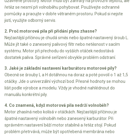
uzavřené prostory. Motor musí být zahřátý na provozní teplotu, ale
řetěz se nesmí při volnoběhu pohybovat. Používejte ochranné
pomůcky a pracujte v dobře větraném prostoru. Pokud si nejste
jistí, využijte odborný servis.
2. Proč motorová pila při přidání plynu zhasne?
Nejčastější příčinou je chudá směs nebo špatně nastavený šroub L.
Může jít také o zanesený palivový filtr nebo netěsnost v sacím
systému. Motor při přechodu do vyšších otáček nedostává
dostatek paliva. Správné seřízení obvykle problém odstraní.
3. Jaké je základní nastavení karburátoru motorové pily?
Obecně se šrouby L a H dotáhnou na doraz a poté povolí o 1 až 1,5
otáčky. Jde o univerzální výchozí bod. Přesné hodnoty se mohou
lišit podle výrobce a modelu. Vždy je vhodné nahlédnout do
manuálu konkrétní pily.
4. Co znamená, když motorová pila nedrží volnoběh?
Motor zhasíná nebo kolísá v otáčkách. Nejčastější příčinou je
špatně nastavený volnoběh nebo zanesený karburátor. Při
správném nastavení běží motor stabilně a řetěz stojí. Pokud
problém přetrvává, může být opotřebená membrána nebo