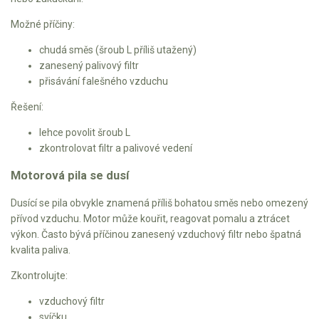
Možné příčiny:
chudá směs (šroub L příliš utažený)
zanesený palivový filtr
přisávání falešného vzduchu
Řešení:
lehce povolit šroub L
zkontrolovat filtr a palivové vedení
Motorová pila se dusí
Dusící se pila obvykle znamená příliš bohatou směs nebo omezený
přívod vzduchu. Motor může kouřit, reagovat pomalu a ztrácet
výkon. Často bývá příčinou zanesený vzduchový filtr nebo špatná
kvalita paliva.
Zkontrolujte:
vzduchový filtr
svíčku