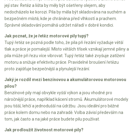
Elektrické čtyřkolky
její stav. Řetěz a lišta by měly být ošetřeny olejem, aby
nedocházelo ke korozi. Pila by měla být skladována na suchém a
Náhradní díly
bezpečném místě, kde je chráněna před vlhkostí a prachem.
Správné skladování pomáhá udržet nářadí v dobré kondici.
Náhradní díly pro motorové pily
Jak poznat, že je řetěz motorové pily tupý?
Zahradní traktory
Tupý řetěz se pozná podle toho, že pila při řezání vyžaduje větší
tlak a práce je pomalejší. Místo větších třísek vznikají jemné piliny a
Řetězové pily
pila může při řezu více vibrovat. Tupý řetěz také zvyšuje zatížení
Náhradní díly pro křovinořezy
motoru a snižuje efektivitu práce. Pravidelné broušení řetězu
proto zajišťuje bezpečnější a plynulejší řezání.
Náhradní díly pro sekačky
Jaký je rozdíl mezi benzínovou a akumulátorovou motorovou
pilou?
Benzínové pily mají obvykle vyšší výkon a jsou vhodné pro
náročnější práce, například kácení stromů. Akumulátorové modely
jsou tišší, lehčí a jednodušší na údržbu. Jsou ideální pro běžné
práce kolem domu nebo na zahradě. Volba závisí především na
tom, jak často a na jaké práce budete pilu používat.
Jak prodloužit životnost motorové pily?