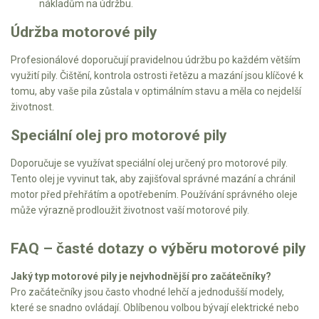
AKU zahradní technika
nákladům na údržbu.
Údržba motorové pily
Aku křovinořezy a vyžínače
Aku pily
Profesionálové doporučují pravidelnou údržbu po každém větším
využití pily. Čištění, kontrola ostrosti řetězu a mazání jsou klíčové k
Aku sekačky
tomu, aby vaše pila zůstala v optimálním stavu a měla co nejdelší
Aku STIHL
životnost.
Aku AL-KO
Speciální olej pro motorové pily
Štípačka na dřevo
Doporučuje se využívat speciální olej určený pro motorové pily.
Tento olej je vyvinut tak, aby zajišťoval správné mazání a chránil
VARI
motor před přehřátím a opotřebením. Používání správného oleje
může výrazně prodloužit životnost vaší motorové pily.
VARI malotraktory
FAQ – časté dotazy o výběru motorové pily
VARI multifunkční nosiče
Jaký typ motorové pily je nejvhodnější pro začátečníky?
Sněhové frézy
Pro začátečníky jsou často vhodné lehčí a jednodušší modely,
které se snadno ovládají. Oblíbenou volbou bývají elektrické nebo