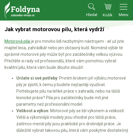
Hledat
Menu
Košík
Zahradní traktory
Jak vybrat motorovou pilu, která vydrží
Motorová pila
je pro mnoho lidí nezbytným nástrojem - ať už jste
Zahradní traktory
majitel lesa, zahrádkář nebo jen občasný kutil. Nicméně výběr té
Zahradní ridery
správné motorové pily může být pro začátečníky velkou výzvou.
Přečtěte si rady od profesionálů, které vám pomohou vybrat
Aku traktory
kvalitní pilu, která vám bude dlouho sloužit.
Příslušenství
Určete si své potřeby
: Prvním krokem při výběru motorové
pily je zjistit, k čemu ji budete nejčastěji využívat.
Sekačky
Potřebujete pilu na lehké práce v zahradě, nebo na těžší
lesnické práce? Pila pro začátečníky bude mít jiné
Benzínové sekačky
parametry než profesionální model.
Velikost a výkon
: Motorové pily se liší výkonem a velikostí.
Akumulátorové sekačky
Větší a výkonnější modely jsou vhodné pro těžší práce,
Robotické sekačky
zatímco menší pily jsou praktické pro drobnější práce. Je
důležité vybrat takovou pilu, která vám poskytne dostatečný
Bubnové sekačky