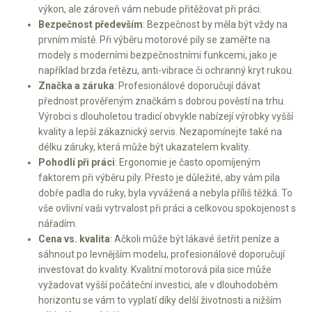
výkon, ale zároveň vám nebude přitěžovat při práci.
Mulčovače
Bezpečnost především
: Bezpečnost by měla být vždy na
prvním místě. Při výběru motorové pily se zaměřte na
Křovinořezy a vyžínače
modely s moderními bezpečnostními funkcemi, jako je
například brzda řetězu, anti-vibrace či ochranný kryt rukou.
Značka a záruka
: Profesionálové doporučují dávat
Benzínové křovinořezy a vyžínače
přednost prověřeným značkám s dobrou pověstí na trhu.
Aku křovinořezy a vyžínače
Výrobci s dlouholetou tradicí obvykle nabízejí výrobky vyšší
kvality a lepší zákaznický servis. Nezapomínejte také na
délku záruky, která může být ukazatelem kvality.
Motorové pily
Pohodlí při práci
: Ergonomie je často opomíjeným
faktorem při výběru pily. Přesto je důležité, aby vám pila
Benzínové pily
dobře padla do ruky, byla vyvážená a nebyla příliš těžká. To
Aku pily
vše ovlivní vaši vytrvalost při práci a celkovou spokojenost s
nářadím.
Elektrické pily
Cena vs. kvalita
: Ačkoli může být lákavé šetřit peníze a
Jednoruční pily
sáhnout po levnějším modelu, profesionálové doporučují
investovat do kvality. Kvalitní motorová pila sice může
Vyvětvovací pily
vyžadovat vyšší počáteční investici, ale v dlouhodobém
horizontu se vám to vyplatí díky delší životnosti a nižším