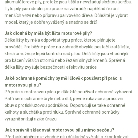
Vertikutátory
akumulátorové pily, protože jsou tišší a nevyžadují složitou údržbu.
Tyto pily jsou ideální pro práce na zahradě, například řezání
menších větví nebo přípravu palivového dřeva. Důležité je vybrat
Kultivátory
model, který je dobře vyvážený a snadno se drží.
Nůžky na živý plot
Jak dlouhá by měla být lišta motorové pily?
Délka lišty by měla odpovídat typu práce, kterou plánujete
Vysavače a foukače
provádět. Pro běžné práce na zahradě obvykle postačí kratší lišta,
která umožňuje lepší kontrolu nad pilou. Delší lišty jsou vhodnější
Elektrocentrály
pro kácení větších stromů nebo řezání silných kmenů. Správná
délka lišty zvyšuje bezpečnost i efektivitu práce.
Štěpkovače a drtiče
Jaké ochranné pomůcky by měl člověk používat při práci s
motorovou pilou?
Elektrické skútry
Při práci s motorovou pilou je důležité používat ochranné vybavení.
Patří sem ochranné brýle nebo štít, pevné rukavice a pracovní
Elektrické tříkolky
obuv s protiskluzovou podrážkou. Doporučují se také ochranné
kalhoty a sluchátka proti hluku. Správné ochranné pomůcky
Elektrické tříkolky pro seniory
výrazně snižují riziko úrazu.
Elektrické tříkolky pracovní
Jak správně skladovat motorovou pilu mimo sezónu?
Před uskladněním je vhodné pilu důkladně vyčistit a zkontrolovat