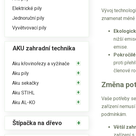
Elektrické pily
Vývoj technologi
Jednoruční pily
znamenat méně č
Vyvětvovací pily
Ekologic
nižší emis
emise.
AKU zahradní technika
Pokročilé
proti přeh
Aku křovinořezy a vyžínače
členové ro
Aku pily
Aku sekačky
Změna pot
Aku STIHL
Vaše potřeby se 
Aku AL-KO
zařízení nemusí
podmínkám.
Štípačka na dřevo
Větší zah
zařízení s