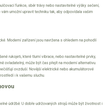
mulčovací funkce, sběr trávy nebo nastavitelné výšky sečení,
 vám umožní upravit techniku tak, aby odpovídala vašim
ké. Moderní zařízení jsou navržena s ohledem na pohodlí
šené rukojeti, které tlumí vibrace, nebo nastavitelné prvky,
ě ovladatelný, může být čas přejít na moderní alternativu.
znečišťují ovzduší. Novější elektrické nebo akumulátorové
prostředí i k vašemu sluchu.
 novou
videlné údržbě. U dobře udržovaných strojů může být životnost i