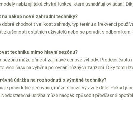
modely nabízejí také chytré funkce, které usnadňují ovládání. Dí
it na nákup nové zahradní techniky?
dobré zhodnotit velikost zahrady, typ terénu a frekvenci používá
íst zkušenosti ostatních uživatelů nebo se poradit s odborníkem
ovat techniku mimo hlavní sezónu?
 sezónu může přinést zajímavé cenové výhody. Prodejci často n
e více času na výběr a porovnání různých zařízení. Díky tomu lze
právná údržba na rozhodnutí o výměně techniky?
ou je pravidelně pečováno, může sloužit výrazně déle. Pokud jsou
í. Nedostatečná údržba může naopak způsobit předčasné opotřeb