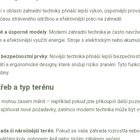
í v oblasti zahradní techniky přináší lepší výkon, úspornější pr
asu stráveného údržbou a efektivnější práci na zahradě.
ké a úsporné modely
: Moderní zahradní technika je často navrže
e a efektivnější využití energie. Stroje s elektrickým nebo aku
 bezpečnostní prvky
: Novější technika přináší lepší bezpečnos
řátí a ergonomické designy, které snižují riziko zranění. Tyto fun
diny.
řeb a typ terénu
mohou časem měnit – například pokud jste přikoupili další pozem
 splňovat nové požadavky, zatímco moderní technika může být vy
rada či náročnější terén
: Pokud se vaše zahrada rozrostla nebo
 většími koly, pohonem 4x4 nebo širším záběrem sečení.