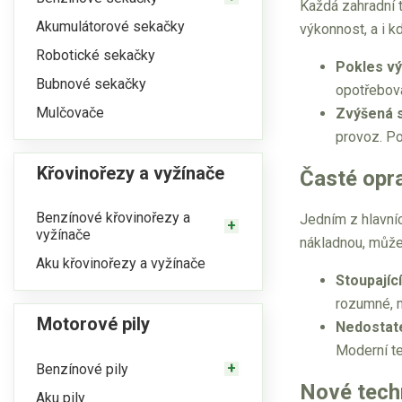
Každá zahradní t
Akumulátorové sekačky
výkonnost, a i k
Robotické sekačky
Pokles v
Bubnové sekačky
opotřebova
Mulčovače
Zvýšená s
provoz. Pok
Křovinořezy a vyžínače
Časté opr
Benzínové křovinořezy a
Jedním z hlavníc
vyžínače
nákladnou, může 
Aku křovinořezy a vyžínače
Stoupajíc
rozumné, m
Motorové pily
Nedostate
Moderní te
Benzínové pily
Nové techn
Aku pily