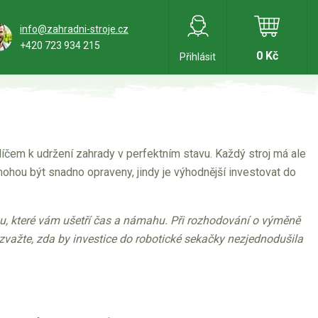
info@zahradni-stroje.cz
+420 723 934 215
0 Kč
Přihlásit
klíčem k udržení zahrady v perfektním stavu. Každý stroj má ale
ohou být snadno opraveny, jindy je výhodnější investovat do
íku, které vám ušetří čas a námahu. Při rozhodování o výměně
é zvažte, zda by investice do robotické sekačky nezjednodušila