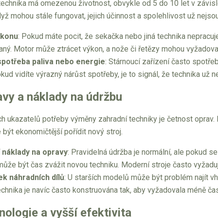
echnika má omezenou životnost, obvykle od 5 do 10 let v závislos
dyž mohou stále fungovat, jejich účinnost a spolehlivost už nejs
ýkonu
: Pokud máte pocit, že sekačka nebo jiná technika nepracuje 
ný. Motor může ztrácet výkon, a nože či řetězy mohou vyžadovat 
potřeba paliva nebo energie
: Stárnoucí zařízení často spotře
ud vidíte výrazný nárůst spotřeby, je to signál, že technika už ne
avy a náklady na údržbu
h ukazatelů potřeby výměny zahradní techniky je četnost oprav. 
být ekonomičtější pořídit nový stroj.
í náklady na opravy
: Pravidelná údržba je normální, ale pokud se
ůže být čas zvážit novou techniku. Moderní stroje často vyžaduj
k náhradních dílů
: U starších modelů může být problém najít v
chnika je navíc často konstruována tak, aby vyžadovala méně 
ologie a vyšší efektivita