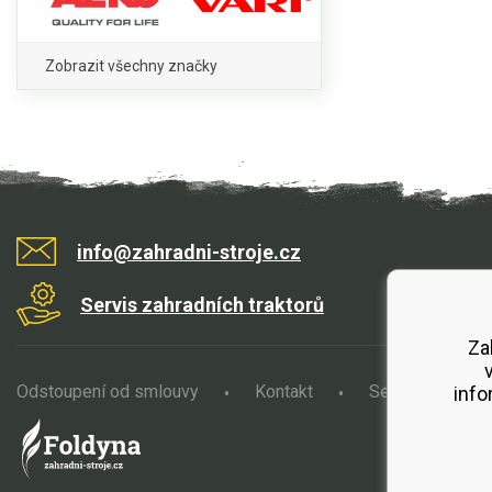
Zobrazit všechny značky
info@zahradni-stroje.cz
Servis zahradních traktorů
Za
Odstoupení od smlouvy
Kontakt
Servis
O
info