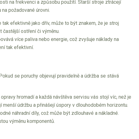
ti na frekvenci a způsobu použití. Starší stroje ztrácejí
ou na požadované úrovni.
tak efektivně jako dřív, může to být znakem, že je stroj
častější ostření či výměnu.
bovává více paliva nebo energie, což zvyšuje náklady na
ní tak efektivní.
Pokud se poruchy objevují pravidelně a údržba se stává
 opravy hromadí a každá návštěva servisu vás stojí víc, než je
í menší údržbu a přinášejí úspory v dlouhodobém horizontu.
hodné náhradní díly, což může být zdlouhavé a nákladné.
častou výměnu komponentů.