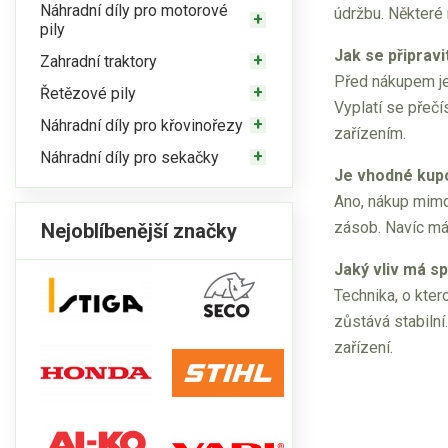
Náhradní díly pro motorové
údržbu. Některé 
pily
Jak se připrav
Zahradní traktory
Před nákupem je 
Řetězové pily
Vyplatí se přeč
Náhradní díly pro křovinořezy
zařízením.
Náhradní díly pro sekačky
Je vhodné kup
Ano, nákup mimo
zásob. Navíc mát
Nejoblíbenější značky
Jaký vliv má s
Technika, o kter
zůstává stabiln
zařízení.