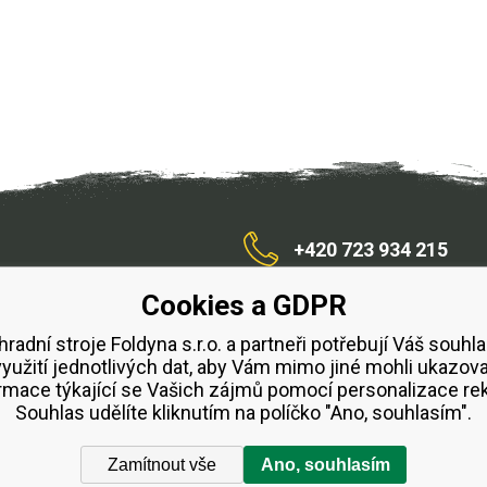
+420 723 934 215
Cookies a GDPR
/zahradnístroje
hradní stroje Foldyna s.r.o. a partneři potřebují Váš souhla
využití jednotlivých dat, aby Vám mimo jiné mohli ukazova
bchodní podmínky
Splátkový prodej ESSOX
Půjčovn
rmace týkající se Vašich zájmů pomocí personalizace re
Souhlas udělíte kliknutím na políčko "Ano, souhlasím".
Zamítnout vše
Ano, souhlasím