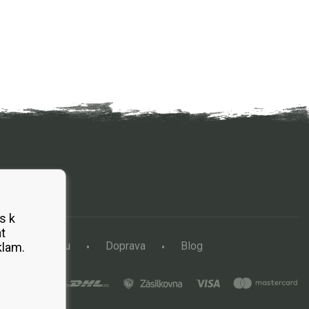
s k
t
a vertikutátoru
Doprava
Blog
klam.