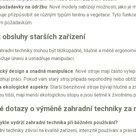
 požadavky na údržbu
: Nové modely nabízejí možnosti, jako je 
je přizpůsobit se různým typům terénu a vegetace. Tyto funkce
ým požadavkům.
obsluhy starších zařízení
ahradní techniky mohou být těžkopádné, hlučné a méně ergonomic
nižuje únavu a usnadňuje manipulaci.
cký design a snadná manipulace
: Nové stroje mají často vylep
dňují práci. Pokud vám starý stroj připadá nepohodlný nebo obtížn
a ekologické aspekty
: Starší benzínové stroje bývají hlučné a 
sou tišší, mají menší ekologickou stopu a jsou šetrné k životnímu 
té dotazy o výměně zahradní techniky za
ykle vydrží zahradní technika při běžném používání?
ní techniky závisí na kvalitě zařízení, intenzitě používání a pra