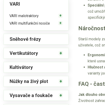
VARI
Speciální
což umožňu
VARI malotraktory
specifick
VARI multifunkční nosiče
Náročnost 
Sněhové frézy
Starší modely z
uživatele, což s
Vertikutátory
Ergonomi
které usna
Kultivátory
Hlučnost 
varianty j
Nůžky na živý plot
FAQ - čas
Jak dlouho obv
Vysavače a foukače
Životnost zahrad