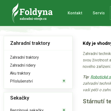
Kontakt
Servis
Zahradní traktory
Kdy je vhodn
Zahradní technik
Zahradní traktory
svou životnost 
Zahradní ridery
nového zařízení.
Aku traktory
Tip
:
Robotické 
Příslušenství
zahradní technik
vaši péči o zahr
Sekačky
Stárnutí t
Benzínové sekačky