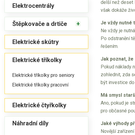
delší než deset 
Elektrocentrály
však dokáže živo
Je vždy nutné 
Štěpkovače a drtiče
Ne vždy je nutn
Po odstranění t
Elektrické skútry
řešením.
Jak poznat, že
Elektrické tříkolky
Pokud náklady na
zohlednit, zda 
Elektrické tříkolky pro seniory
být investice d
Elektrické tříkolky pracovní
Má smysl starš
Ano, pokud je st
Elektrické čtyřkolky
pro občasné použ
Náhradní díly
Jaké výhody př
Novější zařízení