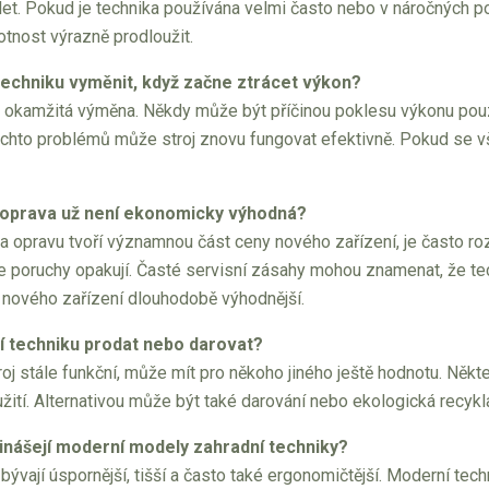
let. Pokud je technika používána velmi často nebo v náročných po
tnost výrazně prodloužit.
techniku vyměnit, když začne ztrácet výkon?
á okamžitá výměna. Někdy může být příčinou poklesu výkonu pouz
ěchto problémů může stroj znovu fungovat efektivně. Pokud se 
 oprava už není ekonomicky výhodná?
 opravu tvoří významnou část ceny nového zařízení, je často roz
se poruchy opakují. Časté servisní zásahy mohou znamenat, že t
o nového zařízení dlouhodobě výhodnější.
í techniku prodat nebo darovat?
roj stále funkční, může mít pro někoho jiného ještě hodnotu. Někte
ití. Alternativou může být také darování nebo ekologická recyklac
inášejí moderní modely zahradní techniky?
 bývají úspornější, tišší a často také ergonomičtější. Moderní tec