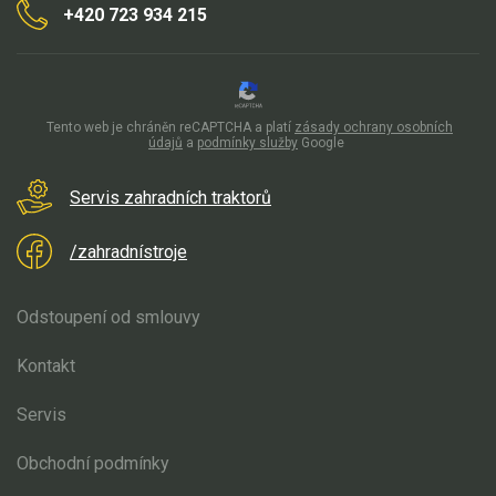
+420 723 934 215
Kultivátory
Nůžky na živý plot
Tento web je chráněn reCAPTCHA a platí
zásady ochrany osobních
Vysavače a foukače
údajů
a
podmínky služby
Google
Elektrocentrály
Servis zahradních traktorů
Štěpkovače a drtiče
/zahradnístroje
Elektrické skútry
Odstoupení od smlouvy
Elektrické tříkolky
Kontakt
Elektrické tříkolky pro seniory
Servis
Elektrické tříkolky pracovní
Obchodní podmínky