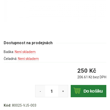
Mulčovače
Křovinořezy a vyžínače
Benzínové křovinořezy a vyžínače
Aku křovinořezy a vyžínače
Dostupnost na prodejnách
Motorové pily
Baška:
Není skladem
Čeladná:
Není skladem
Benzínové pily
250
Kč
Aku pily
206.61
Kč bez DPH
Elektrické pily
Jednoruční pily
Do košíku
-
+
Vyvětvovací pily
Kód:
80025-VJ5-003
AKU zahradní technika