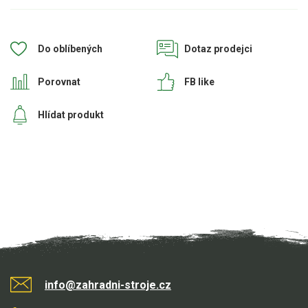
Aku křovinořezy a vyžínače
Aku pily
Do oblíbených
Dotaz prodejci
Aku sekačky
Porovnat
FB like
Aku STIHL
Aku AL-KO
Hlídat produkt
Štípačka na dřevo
VARI
VARI malotraktory
VARI multifunkční nosiče
Sněhové frézy
info@zahradni-stroje.cz
Vertikutátory