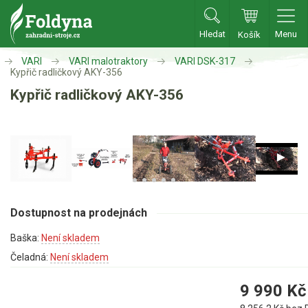
Hledat
Menu
Košík
Zahradní traktory
VARI
VARI malotraktory
VARI DSK-317
Kypřič radličkový AKY-356
Kypřič radličkový AKY-356
Zahradní traktory
Zahradní ridery
Aku traktory
Příslušenství
Sekačky
Dostupnost na prodejnách
Benzínové sekačky
Baška:
Není skladem
Akumulátorové sekačky
Čeladná:
Není skladem
Robotické sekačky
9 990
Kč
Bubnové sekačky