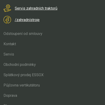
Elektrické skútry
Servis zahradních traktorů
Elektrické tříkolky
/zahradnístroje
Elektrické tříkolky pro seniory
Elektrické tříkolky pracovní
Odstoupení od smlouvy
Kontakt
Elektrické čtyřkolky
Servis
Náhradní díly
Obchodní podmínky
Náhradní díly pro motorové pily
Splátkový prodej ESSOX
Zahradní traktory
Řetězové pily
Půjčovna vertikutátoru
Náhradní díly pro křovinořezy
Doprava
Náhradní díly pro sekačky