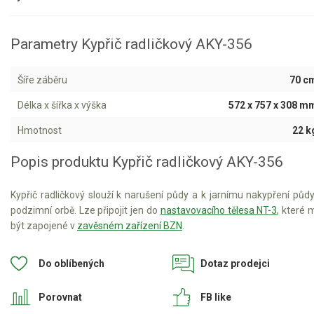
Aku křovinořezy a vyžínače
Parametry Kypřič radličkový AKY-356
Aku pily
Aku sekačky
Šíře záběru
70 c
Aku STIHL
Délka x šířka x výška
572 x 757 x 308 m
Aku AL-KO
Hmotnost
22 k
Štípačka na dřevo
Popis produktu Kypřič radličkový AKY-356
VARI
Kypřič radličkový slouží k narušení půdy a k jarnímu nakypření půd
podzimní orbě. Lze připojit jen do
nastavovacího tělesa NT-3
, které 
být zapojené v
zavěsném zařízení BZN
.
VARI malotraktory
VARI akční sety
Do oblíbených
Dotaz prodejci
VARI DSK-316
VARI DSK-317
Porovnat
FB like