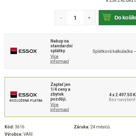
8 256.2
Kč bez 
Mulčovače
Do košík
-
+
Křovinořezy a vyžínače
Benzínové křovinořezy a vyžínače
Nakup na
Aku křovinořezy a vyžínače
standardní
splátky.
Splátková kalkulačka
Více
Motorové pily
informací
Benzínové pily
Zaplať jen
Aku pily
1/4 ceny a
zbytek
4 x 2 497.50 K
Elektrické pily
později.
Bez navýšení!
ROZLOŽENÁ PLATBA
Více
Jednoruční pily
informací
Vyvětvovací pily
Kód:
3616
Záruka:
24 měsíců
AKU zahradní technika
Výrobce:
VARI