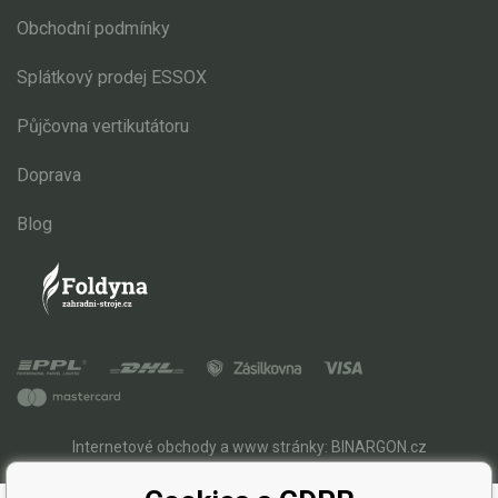
Obchodní podmínky
Splátkový prodej ESSOX
Půjčovna vertikutátoru
Doprava
Blog
Internetové obchody
a
www stránky
:
BINARGON.cz