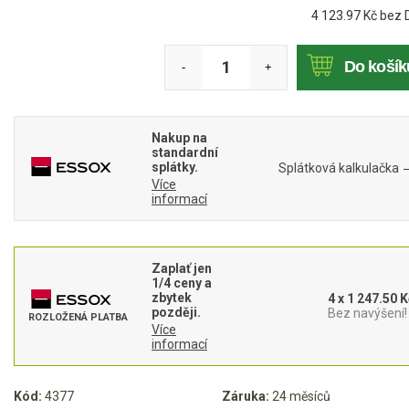
Mulčovače
4 123.97
Kč bez 
Křovinořezy a vyžínače
Do košík
-
+
Benzínové křovinořezy a vyžínače
Aku křovinořezy a vyžínače
Nakup na
standardní
splátky.
Splátková kalkulačka
Motorové pily
Více
informací
Benzínové pily
Aku pily
Zaplať jen
1/4 ceny a
Elektrické pily
zbytek
4 x 1 247.50 K
později.
Bez navýšení!
ROZLOŽENÁ PLATBA
Jednoruční pily
Více
informací
Vyvětvovací pily
AKU zahradní technika
Kód:
4377
Záruka:
24 měsíců