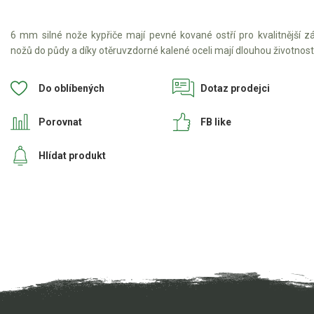
VARI pohonné jednotky
VARI přímo připojitelné stroje
6 mm silné nože kypřiče mají pevné kované ostří pro kvalitnější z
VARI šrotovné a ekodotace
nožů do půdy a díky otěruvzdorné kalené oceli mají dlouhou životnost
VARI multifunkční nosiče
Do oblíbených
Dotaz prodejci
Sněhové frézy
Porovnat
FB like
Vertikutátory
Hlídat produkt
Kultivátory
Nůžky na živý plot
Vysavače a foukače
Elektrocentrály
Štěpkovače a drtiče