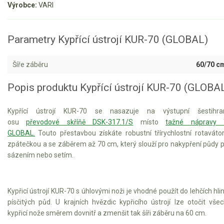
Výrobce:
VARI
Aku křovinořezy a vyžínače
Aku pily
Parametry Kypřící ústrojí KUR-70 (GLOBAL)
Aku sekačky
Šíře záběru
60/70 c
Aku STIHL
Aku AL-KO
Popis produktu Kypřící ústrojí KUR-70 (GLOBA
Štípačka na dřevo
Kypřící ústrojí KUR-70 se nasazuje na výstupní šestihra
osu
převodové skříňě DSK-317.1/S
místo
tažné nápravy 
GLOBAL.
Touto přestavbou získáte robustní třírychlostní rotaváto
VARI
zpátečkou a se záběrem až 70 cm, který slouží pro nakypření půdy 
sázením nebo setím.
VARI malotraktory
VARI akční sety
Kypřicí ústrojí KUR-70 s úhlovými noži je vhodné použít do lehčích hlin
VARI DSK-316
písčitých půd. U krajních hvězdic kypřicího ústrojí lze otočit vše
VARI DSK-317
kypřicí nože směrem dovnitř a zmenšit tak šíři záběru na 60 cm.