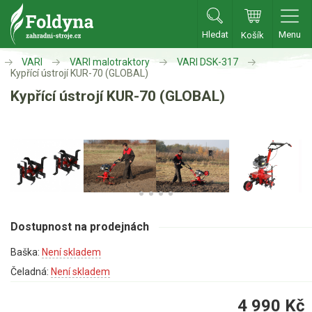
Hledat
Menu
Košík
Zahradní traktory
VARI
VARI malotraktory
VARI DSK-317
Kypřící ústrojí KUR-70 (GLOBAL)
Kypřící ústrojí KUR-70 (GLOBAL)
Zahradní traktory
Zahradní ridery
Aku traktory
Příslušenství
Sekačky
Dostupnost na prodejnách
Benzínové sekačky
Baška:
Není skladem
Akumulátorové sekačky
Čeladná:
Není skladem
Robotické sekačky
Bubnové sekačky
4 990
Kč