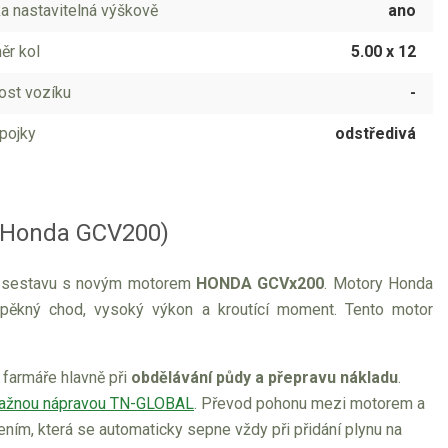
ka nastavitelná výškově
ano
r kol
5.00 x 12
st vozíku
-
pojky
odstředivá
r Honda GCV200)
 sestavu s novým motorem
HONDA GCVx200
. Motory Honda
 pěkný chod, vysoký výkon a kroutící moment. Tento motor
farmáře hlavně při
obdělávání půdy a přepravu nákladu
.
tažnou nápravou TN-GLOBAL
. Převod pohonu mezi motorem a
ím, která se automaticky sepne vždy při přidání plynu na