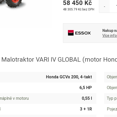
58 450
Kč
-
48 305.79
Kč bez DPH
Nakup na
Více inf
 Malotraktor VARI IV GLOBAL (motor Hon
Honda GCVx 200, 4-takt
Obje
6,5 HP
Objem
náplně v motoru
0,55 l
Typ p
í
3 + 1R
Pojez