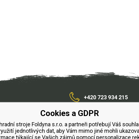
+420 723 934 215
Cookies a GDPR
/zahradnístroje
hradní stroje Foldyna s.r.o. a partneři potřebují Váš souhla
využití jednotlivých dat, aby Vám mimo jiné mohli ukazova
bchodní podmínky
Splátkový prodej ESSOX
Půjčovn
rmace týkající se Vašich zájmů pomocí personalizace re