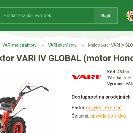
Najít
VARI malotraktory
VARI akční sety
Malotraktor VARI IV G
ktor VARI IV GLOBAL (motor Hon
Kód:
4645a
Záruka:
5 let
Výrobce:
VAR
Dostupnost na prodejnách
Baška:
obvykle do 3 dnů
Čeladná:
obvykle do 3 dnů