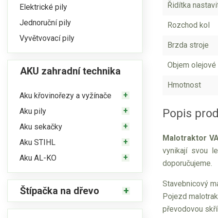
Řidítka nastavi
Elektrické pily
Jednoruční pily
Rozchod kol
Vyvětvovací pily
Brzda stroje
Objem olejové
AKU zahradní technika
Hmotnost
Aku křovinořezy a vyžínače
Aku pily
Popis pro
Aku sekačky
Malotraktor VA
Aku STIHL
vynikají svou 
Aku AL-KO
doporučujeme.
Stavebnicový ma
Štípačka na dřevo
Pojezd malotrak
převodovou skřín