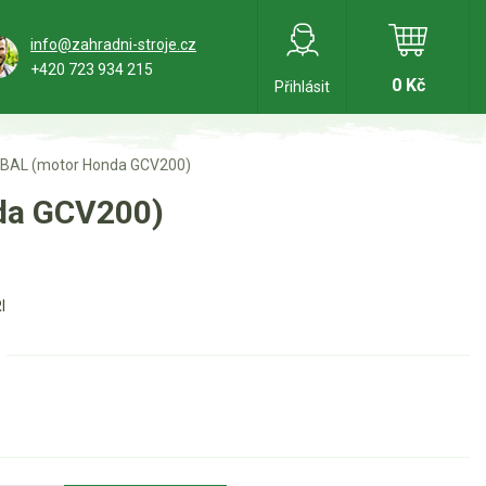
info@zahradni-stroje.cz
+420 723 934 215
0 Kč
Přihlásit
LOBAL (motor Honda GCV200)
da GCV200)
I