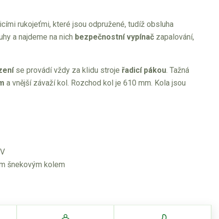
cími rukojeťmi, které jsou odpružené, tudíž obsluha
luhy a najdeme na nich
bezpečnostní vypínač
zapalování,
zení
se provádí vždy za klidu stroje
řadicí pákou
. Tažná
em
a vnější závaží kol. Rozchod kol je 610 mm. Kola jsou
 V
vým šnekovým kolem