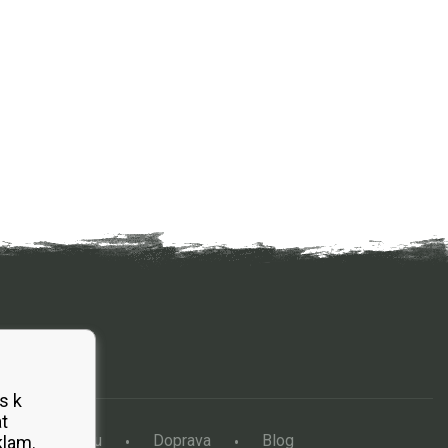
s k
t
a vertikutátoru
Doprava
Blog
klam.