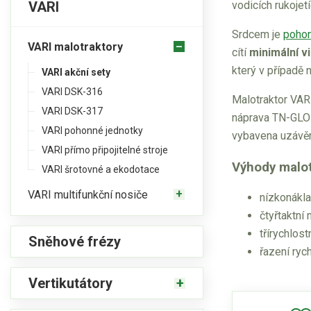
VARI
vodicích rukojetí
Srdcem je
pohon
VARI malotraktory
cítí
minimální v
který v případě
VARI akční sety
VARI DSK-316
Malotraktor VARI
VARI DSK-317
náprava TN-GL
VARI pohonné jednotky
vybavena uzávěrk
VARI přímo připojitelné stroje
Výhody malot
VARI šrotovné a ekodotace
VARI multifunkční nosiče
nízkonákl
čtyřtaktní
třírychlo
Sněhové frézy
řazení ryc
Vertikutátory