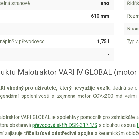
telná stranově
ano
Řidít
610 mm
Rozmě
-
Nosno
 náplně v převodovce
1,75 l
Typ s
-
duktu Malotraktor VARI IV GLOBAL (moto
RI vhodný pro uživatele, který nevyužije vozík.
Jedná se o
legendární spolehlivostí a zejména motor GCVx200 má velmi
lotraktor VARI GLOBAL je spolehlivý pomocník pro zahrádkáře a 
toru obstarává
převodová skříň DSK-317.1/S
s dlouhou osou a
í zajišťuje
tříčelisťová odstředivá spojka
s keramickým obložen