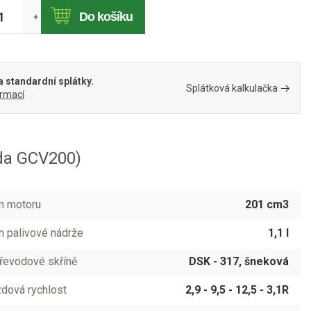
Do košíku
+
 standardní splátky.
Splátková kalkulačka
ormací
da GCV200)
m motoru
201 cm3
 palivové nádrže
1,1 l
řevodové skříně
DSK - 317, šneková
dová rychlost
2,9 - 9,5 - 12,5 - 3,1R