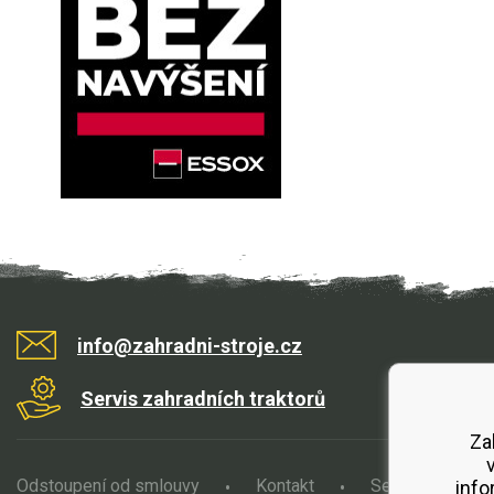
info@zahradni-stroje.cz
Servis zahradních traktorů
Za
Odstoupení od smlouvy
Kontakt
Servis
O
info