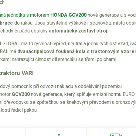
ch.
ná jednotka s motorem
HONDA GCV200
nové generace a s vodi
ibrace
do rukou. Jsou stavitelné výškově i stranově z místa obs
 nehody či pádu obsluhy
automaticky zastaví stroj
.
 GLOBAL má tři rychlosti vpřed, neutrál a jednu rychlost vzad,
řa
OBAL má
dvanáctipalcová foukaná kola s traktorovým vzor
ami nahrazující činnost diferenciálu se třemi polohami.
raktoru VARI
adový pomocník při odvozu nákladu a obdělávání pozemku
 motor
GCV200
nové generace, který splňuje emisní normu EURO
stní převodovka se zpátečkou se šnekovým převodem a bronzo
hlostí řadicí pákou