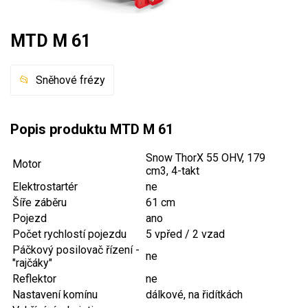
Mulčovače
MTD M 61
Křovinořezy a vyžínače
Sněhové frézy
Benzínové křovinořezy a vyžínače
Aku křovinořezy a vyžínače
Popis produktu MTD M 61
Motorové pily
Snow ThorX 55 OHV, 179
Motor
cm3, 4-takt
Benzínové pily
Elektrostartér
ne
Aku pily
Šíře záběru
61 cm
Pojezd
ano
Elektrické pily
Počet rychlostí pojezdu
5 vpřed / 2 vzad
Jednoruční pily
Páčkový posilovač řízení -
ne
"rajčáky"
Vyvětvovací pily
Reflektor
ne
Nastavení komínu
dálkové, na řidítkách
AKU zahradní technika