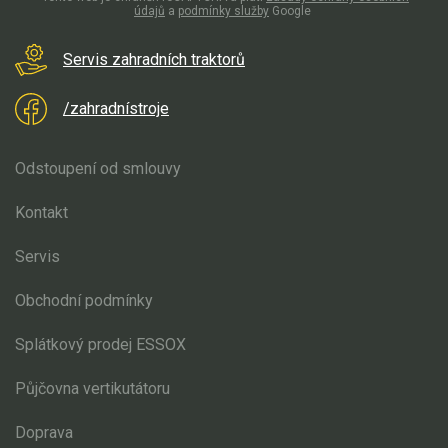
Elektrické čtyřkolky
údajů
a
podmínky služby
Google
Náhradní díly
Servis zahradních traktorů
/zahradnístroje
Náhradní díly pro motorové pily
Zahradní traktory
Odstoupení od smlouvy
Řetězové pily
Náhradní díly pro křovinořezy
Kontakt
Náhradní díly pro sekačky
Servis
Obchodní podmínky
Splátkový prodej ESSOX
Půjčovna vertikutátoru
Doprava