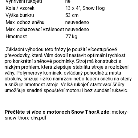
Vyhřívání rukojeti
ne
Kola / vzorek
13 x 4”, Snow Hog
Aku křovinořezy a vyžínače
Výška bunkru
53 cm
Aku pily
Max. odhoz sněhu
neuvedeno
Max. odhazovací vzálenost
neuvedeno
Aku sekačky
Hmotnost
77 kg
Aku STIHL
Základní výhodou této frézy je použití vícestupňové
Aku AL-KO
převodovky, která Vám dovolí nastavit optimální rychlost
pro konkrétní sněhové podmínky. Stroj má konstrukci s
Štípačka na dřevo
nízkým profilem, která zlepšuje stabilitu stroje a rozložení
váhy. Polymerový komínek, ovládaný pohodlně z místa
obsluhy, snižuje riziko namrzání nebo lepení sněhu na stěny
VARI
a snižuje hmotnost stroje. Velká rukojeť startovací šňůry
umožňuje snadné spouštění motoru i bez sundání rukavic.
VARI malotraktory
VARI multifunkční nosiče
Přečtěte si více o motorech Snow ThorX zde:
motory-
snow-thorx-ohv.pdf
Sněhové frézy