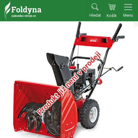
Hledat
Menu
Košík
Zahradní traktory
Zahradní traktory
Zahradní ridery
Produkt již není v prodeji
Aku traktory
Příslušenství
Sekačky
Benzínové sekačky
Akumulátorové sekačky
Robotické sekačky
Bubnové sekačky