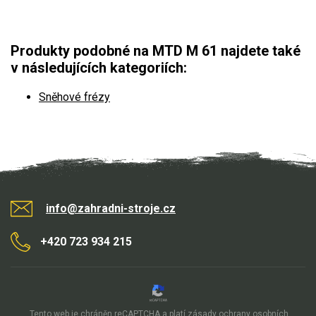
Vertikutátory
Kultivátory
Produkty podobné na MTD M 61 najdete také
v následujících kategoriích:
Nůžky na živý plot
Sněhové frézy
Vysavače a foukače
Elektrocentrály
Štěpkovače a drtiče
Elektrické skútry
info@zahradni-stroje.cz
Elektrické tříkolky
+420 723 934 215
Elektrické tříkolky pro seniory
Elektrické tříkolky pracovní
Tento web je chráněn reCAPTCHA a platí
zásady ochrany osobních