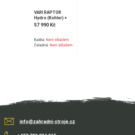
VARI RAPTOR
Hydro (Kohler) +
sulka AV-650
57 990 Kč
Baška:
Není skladem
Čeladná:
Není skladem
info@zahradni-stroje.cz