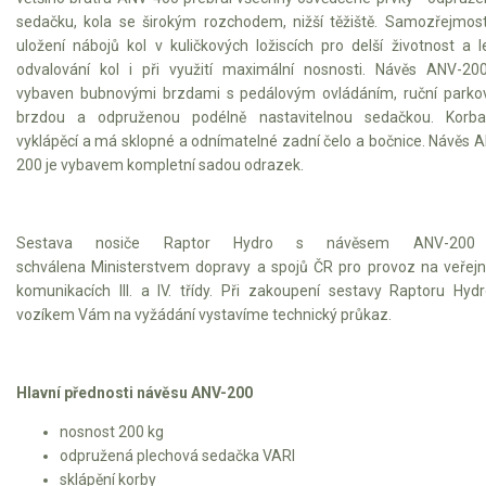
sedačku, kola se širokým rozchodem, nižší těžiště. Samozřejmost
Sněhové frézy
uložení nábojů kol v kuličkových ložiscích pro delší životnost a l
odvalování kol i při využití maximální nosnosti. Návěs ANV-20
Vertikutátory
vybaven bubnovými brzdami s pedálovým ovládáním, ruční parko
brzdou a odpruženou podélně nastavitelnou sedačkou. Korba
Kultivátory
vyklápěcí a má sklopné a odnímatelné zadní čelo a bočnice. Návěs 
200 je vybavem kompletní sadou odrazek.
Nůžky na živý plot
Vysavače a foukače
Sestava nosiče Raptor Hydro s návěsem ANV-200
schválena Ministerstvem dopravy a spojů ČR pro provoz na veřej
Elektrocentrály
komunikacích III. a IV. třídy. Při zakoupení sestavy Raptoru Hyd
vozíkem Vám na vyžádání vystavíme technický průkaz.
Štěpkovače a drtiče
Elektrické skútry
Hlavní přednosti návěsu ANV-200
Elektrické tříkolky
nosnost 200 kg
odpružená plechová sedačka VARI
sklápění korby
Elektrické tříkolky pro seniory