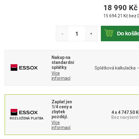
Mulčovače
18 990
Kč
15 694.21
Kč bez 
Křovinořezy a vyžínače
Do košík
-
+
Benzínové křovinořezy a vyžínače
Aku křovinořezy a vyžínače
Nakup na
Motorové pily
standardní
splátky.
Splátková kalkulačka
Více
informací
Benzínové pily
Aku pily
Elektrické pily
Zaplať jen
1/4 ceny a
Jednoruční pily
zbytek
4 x 4 747.50 K
později.
Bez navýšení!
Vyvětvovací pily
ROZLOŽENÁ PLATBA
Více
informací
AKU zahradní technika