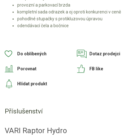
provozní a parkovací brzda
Elektrické tříkolky pracovní
kompletní sada odrazek a oj oproti konkurenci v ceně
pohodlné stupačky s protikluzovou úpravou
Elektrické čtyřkolky
odendávací čela a bočnice
Náhradní díly
Do oblíbených
Dotaz prodejci
Náhradní díly pro motorové pily
Zahradní traktory
Porovnat
FB like
Řetězové pily
Hlídat produkt
Náhradní díly pro křovinořezy
Náhradní díly pro sekačky
Příslušenství
VARI Raptor Hydro