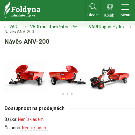
Hledat
Menu
Košík
Zahradní traktory
VARI
VARI multifunkční nosiče
VARI Raptor Hydro
Návěs ANV-200
Návěs ANV-200
Zahradní traktory
Zahradní ridery
Aku traktory
Příslušenství
Sekačky
Benzínové sekačky
Dostupnost na prodejnách
Akumulátorové sekačky
Baška:
Není skladem
Robotické sekačky
Čeladná:
Není skladem
Bubnové sekačky