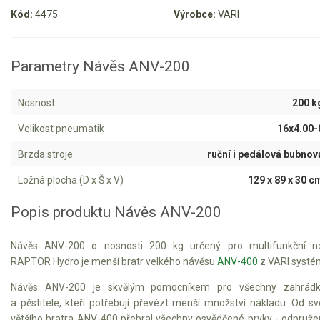
Kód:
4475
Výrobce:
VARI
Aku křovinořezy a vyžínače
Aku pily
Parametry Návěs ANV-200
Aku sekačky
Aku STIHL
Nosnost
200 k
Aku AL-KO
Velikost pneumatik
16x4.00-
Štípačka na dřevo
Brzda stroje
ruční i pedálová bubnov
Ložná plocha (D x Š x V)
129 x 89 x 30 c
VARI
Popis produktu Návěs ANV-200
VARI malotraktory
Návěs ANV-200 o nosnosti 200 kg určený pro multifunkční no
VARI multifunkční nosiče
RAPTOR Hydro je menší bratr velkého návěsu
ANV-400
z VARI systé
VARI Lucina Max / Hurricane MAX
Návěs ANV-200 je skvělým pomocníkem pro všechny zahrádk
VARI Raptor Hydro
a pěstitele, kteří potřebují převézt menší množství nákladu. Od s
většího bratra ANV-400 přebral všechny osvědčené prvky - odpruž