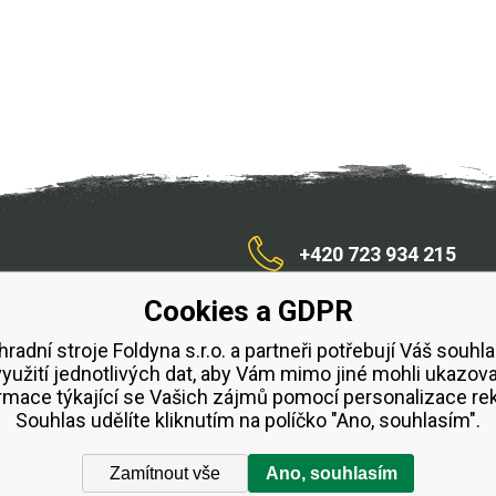
+420 723 934 215
Cookies a GDPR
/zahradnístroje
hradní stroje Foldyna s.r.o. a partneři potřebují Váš souhla
využití jednotlivých dat, aby Vám mimo jiné mohli ukazova
bchodní podmínky
Splátkový prodej ESSOX
Půjčovn
rmace týkající se Vašich zájmů pomocí personalizace re
Souhlas udělíte kliknutím na políčko "Ano, souhlasím".
Zamítnout vše
Ano, souhlasím