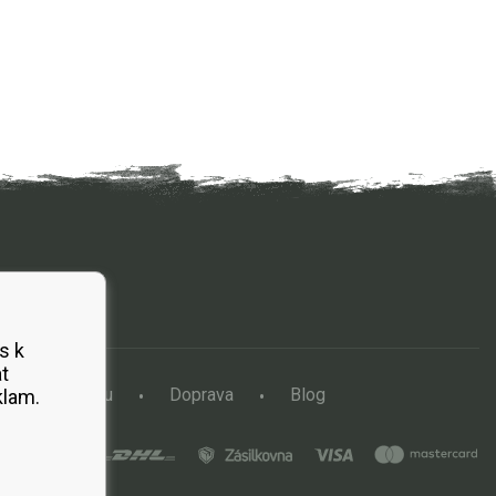
s k
t
a vertikutátoru
Doprava
Blog
klam.