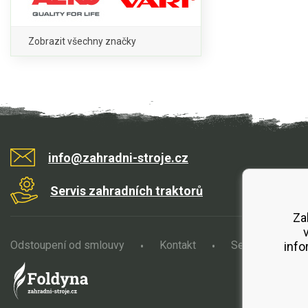
Zobrazit všechny značky
info@zahradni-stroje.cz
Servis zahradních traktorů
Za
Odstoupení od smlouvy
Kontakt
Servis
O
info