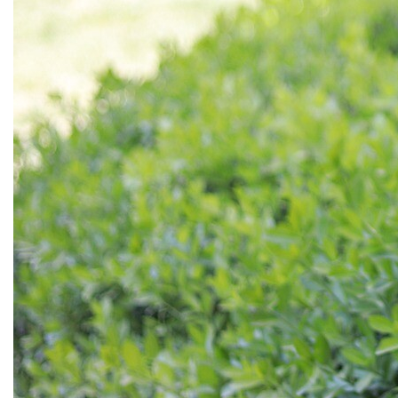
Mulčovače
Křovinořezy a vyžínače
Benzínové křovinořezy a vyžínače
Aku křovinořezy a vyžínače
Motorové pily
Benzínové pily
Aku pily
Elektrické pily
Jednoruční pily
Vyvětvovací pily