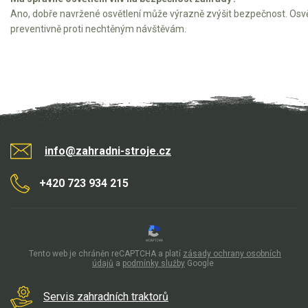
Ano, dobře navržené osvětlení může výrazně zvýšit bezpečnost. Osvět
preventivně proti nechtěným návštěvám.
info@zahradni-stroje.cz
+420 723 934 215
Tento web je chráněn reCAPTCHA a platí
zásady ochrany osobních
údajů
a
podmínky služby
Google
Servis zahradních traktorů