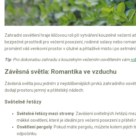
AKU zahradní technika
Aku křovinořezy a vyžínače
Aku pily
Aku sekačky
Zahradní osvětlení hraje klíčovou roli při vytváření kouzelné večerní
bezpečné prostředí pro večerní posezení, rodinné oslavy nebo roman
Aku STIHL
proměnit váš venkovní prostor v útulné a přitažlivé místo i po setmění
Aku AL-KO
Tip
: Pro dokonalou zahradu s kouzelným večerním osvětlením vám
ro
Štípačka na dřevo
Závěsná světla: Romantika ve vzduchu
VARI
Závěsná světla jsou jedním z nejoblíbenějších prvků zahradního osvě
dodají prostoru jemný a přátelský nádech.
VARI malotraktory
Světelné řetězy
VARI multifunkční nosiče
Světelné řetězy mezi stromy
: Zavěšení světelných řetězů me
měkké osvětlení, které je ideální pro večerní posezení s přáteli
Sněhové frézy
Osvětlení pergoly
: Pokud máte pergolu, můžete kolem jejích tr
odpočinku.