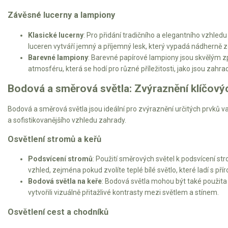
Vertikutátory
Závěsné lucerny a lampiony
Kultivátory
Klasické lucerny
: Pro přidání tradičního a elegantního vzhle
luceren vytváří jemný a příjemný lesk, který vypadá nádherně 
Nůžky na živý plot
Barevné lampiony
: Barevné papírové lampiony jsou skvělým zp
atmosféru, která se hodí pro různé příležitosti, jako jsou zahrad
Vysavače a foukače
Bodová a směrová světla: Zvýraznění klíčový
Elektrocentrály
Bodová a směrová světla jsou ideální pro zvýraznění určitých prvků 
Štěpkovače a drtiče
a sofistikovanějšího vzhledu zahrady.
Osvětlení stromů a keřů
Elektrické skútry
Podsvícení stromů
: Použití směrových světel k podsvícení st
Elektrické tříkolky
vzhled, zejména pokud zvolíte teplé bílé světlo, které ladí s př
Bodová světla na keře
: Bodová světla mohou být také použita k
Elektrické tříkolky pro seniory
vytvořili vizuálně přitažlivé kontrasty mezi světlem a stínem.
Elektrické tříkolky pracovní
Osvětlení cest a chodníků