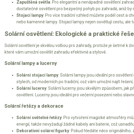
Zapuštěná světla
: Pro elegantní a nenápadné osvětlení zahrad
Elektrické čtyřkolky
dostatečné osvětlení pro bezpečný pohyb po zahradě, aniž by r
Stojací lampy
: Pro více tradiční vzhled můžete podél cest a c
Náhradní díly
nebo kamenné lampy. Stojací lampy nejen osvětlují cestu, ale t
Náhradní díly pro motorové pily
Solární osvětlení: Ekologické a praktické řeše
Zahradní traktory
Solární osvětlení je skvělou volbou pro zahrady, protože je šetrné k ži
Řetězové pily
které vám umožní osvětlit zahradu efektivně a stylově.
Náhradní díly pro křovinořezy
Solární lampy a lucerny
Náhradní díly pro sekačky
Solární stojací lampy
: Solární lampy jsou ideální pro osvětle
stylech, od moderních po tradiční, což vám umožní najít řešení,
Solární lucerny
: Solární lucerny jsou skvělým způsobem, jak p
osvětlení. Lucerny jsou ideální pro večerní posezení nebo slavnos
Solární řetězy a dekorace
Solární světelné řetězy
: Pro vytvoření magické atmosféry může
energií, takže nevyžadují žádné kabely ani baterie, což usnadňuj
Dekorativní solární figurky
: Pokud hledáte něco originálního,