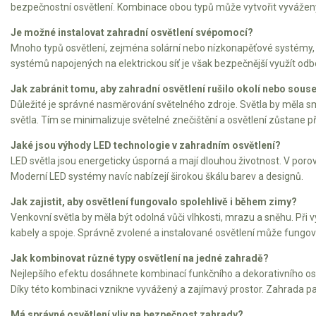
bezpečnostní osvětlení. Kombinace obou typů může vytvořit vyvážený
Je možné instalovat zahradní osvětlení svépomocí?
Mnoho typů osvětlení, zejména solární nebo nízkonapěťové systémy, lz
systémů napojených na elektrickou síť je však bezpečnější využít odbo
Jak zabránit tomu, aby zahradní osvětlení rušilo okolí nebo sous
Důležité je správné nasměrování světelného zdroje. Světla by měla sm
světla. Tím se minimalizuje světelné znečištění a osvětlení zůstane p
Jaké jsou výhody LED technologie v zahradním osvětlení?
LED světla jsou energeticky úsporná a mají dlouhou životnost. V por
Moderní LED systémy navíc nabízejí širokou škálu barev a designů.
Jak zajistit, aby osvětlení fungovalo spolehlivě i během zimy?
Venkovní světla by měla být odolná vůči vlhkosti, mrazu a sněhu. Při v
kabely a spoje. Správně zvolené a instalované osvětlení může fungov
Jak kombinovat různé typy osvětlení na jedné zahradě?
Nejlepšího efektu dosáhnete kombinací funkčního a dekorativního osvě
Díky této kombinaci vznikne vyvážený a zajímavý prostor. Zahrada pak
Má správné osvětlení vliv na bezpečnost zahrady?