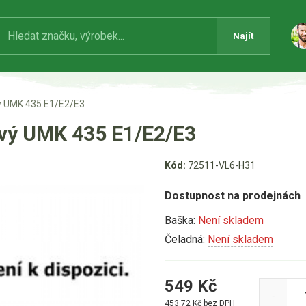
Najít
vý UMK 435 E1/E2/E3
ový UMK 435 E1/E2/E3
Kód:
72511-VL6-H31
Dostupnost na prodejnách
Baška:
Není skladem
Čeladná:
Není skladem
549
Kč
-
453.72
Kč bez DPH