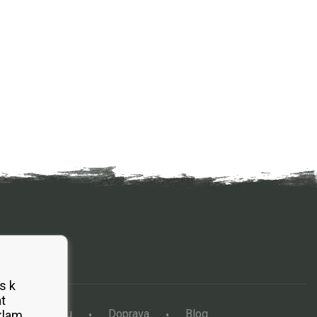
s k
t
a vertikutátoru
Doprava
Blog
klam.