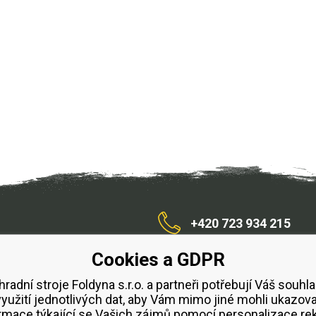
+420 723 934 215
Cookies a GDPR
/zahradnístroje
hradní stroje Foldyna s.r.o. a partneři potřebují Váš souhla
využití jednotlivých dat, aby Vám mimo jiné mohli ukazova
bchodní podmínky
Splátkový prodej ESSOX
Půjčovn
rmace týkající se Vašich zájmů pomocí personalizace re