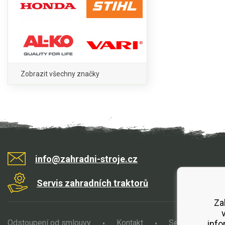
Zobrazit všechny značky
info@zahradni-stroje.cz
Servis zahradních traktorů
Za
Odstoupení od smlouvy
Kontakt
Servis
O
info