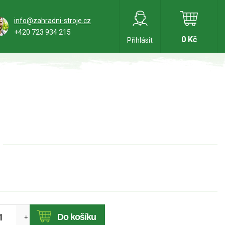
info@zahradni-stroje.cz
+420 723 934 215
0 Kč
Přihlásit
Do košíku
+