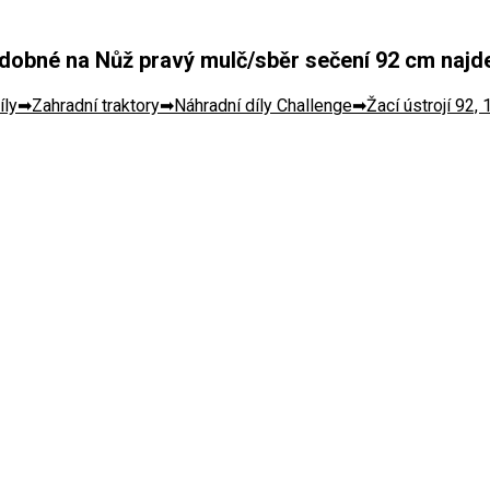
obné na Nůž pravý mulč/sběr sečení 92 cm najdet
íly
Zahradní traktory
Náhradní díly Challenge
Žací ústrojí 92,