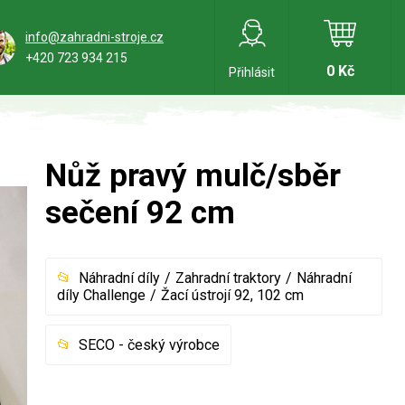
info@zahradni-stroje.cz
+420 723 934 215
0 Kč
Přihlásit
Nůž pravý mulč/sběr
sečení 92 cm
Náhradní díly
Zahradní traktory
Náhradní
díly Challenge
Žací ústrojí 92, 102 cm
SECO - český výrobce