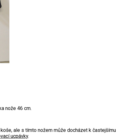
ka nože 46 cm.
o koše, ale s tímto nožem může docházet k častejšímu
vací ucpávky
.