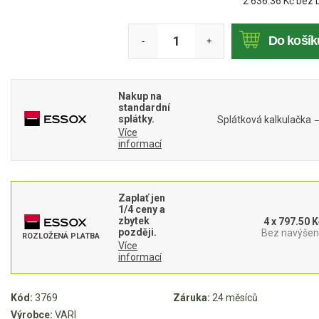
2 636.36
Kč bez 
Mulčovače
Do košík
-
+
Křovinořezy a vyžínače
Benzínové křovinořezy a vyžínače
Nakup na
Aku křovinořezy a vyžínače
standardní
splátky.
Splátková kalkulačka
Více
Motorové pily
informací
Benzínové pily
Zaplať jen
Aku pily
1/4 ceny a
zbytek
4 x 797.50 K
Elektrické pily
později.
Bez navýšení
ROZLOŽENÁ PLATBA
Více
Jednoruční pily
informací
Vyvětvovací pily
Kód:
3769
Záruka:
24 měsíců
AKU zahradní technika
Výrobce:
VARI