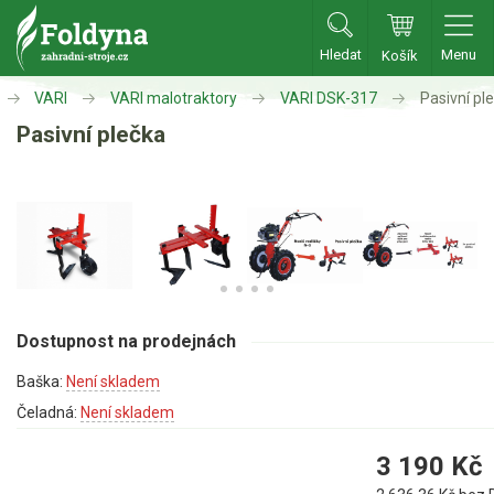
Hledat
Menu
Košík
Zahradní traktory
VARI
VARI malotraktory
VARI DSK-317
Pasivní pl
Pasivní plečka
Zahradní traktory
Zahradní ridery
Aku traktory
Příslušenství
Sekačky
Dostupnost na prodejnách
Benzínové sekačky
Baška:
Není skladem
Akumulátorové sekačky
Čeladná:
Není skladem
Robotické sekačky
3 190
Kč
Bubnové sekačky