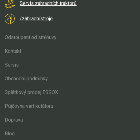
Elektrické skútry
Servis zahradních traktorů
Elektrické tříkolky
/zahradnístroje
Elektrické tříkolky pro seniory
Odstoupení od smlouvy
Elektrické tříkolky pracovní
Kontakt
Elektrické čtyřkolky
Servis
Náhradní díly
Obchodní podmínky
Náhradní díly pro motorové pily
Splátkový prodej ESSOX
Zahradní traktory
Půjčovna vertikutátoru
Řetězové pily
Doprava
Náhradní díly pro křovinořezy
Náhradní díly pro sekačky
Blog