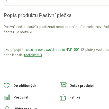
Aku křovinořezy a vyžínače
Popis produktu Pasivní plečka
Aku pily
Aku sekačky
Pasívní plečka slouží k podříznutí nebo podmítnutí plevele mezi řád
nahrazuje motyčku.
Aku STIHL
Aku AL-KO
Lze připojit k
nosiči hrobkovacích radlic NM1-001
(2 plečky vedle s
Štípačka na dřevo
nebo k nosiči
radličky N-3
.
VARI
VARI malotraktory
Do oblíbených
Dotaz prodejci
VARI akční sety
VARI DSK-316
Porovnat
FB like
VARI DSK-317
Hlídat produkt