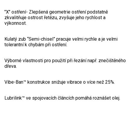
Aku křovinořezy a vyžínače
"X" ostření- Zlepšená geometrie ostření podstatně
zkvalitňuje ostrost řetězu, zvyšuje jeho rychlost a
Aku pily
výkonnost.
Aku sekačky
Kulatý zub “Semi-chisel” pracuje velmi rychle a je velmi
Aku STIHL
tolerantní k chybám při ostření.
Aku AL-KO
Výborné vlastnosti pro použití při řezání např. znečištěného
Štípačka na dřevo
dřeva.
VARI
Vibe-Ban™ konstrukce snižuje vibrace o více než 25%.
VARI malotraktory
Lubrilink™ ve spojovacích článcích pomáhá roznášet olej.
VARI multifunkční nosiče
Sněhové frézy
Vertikutátory