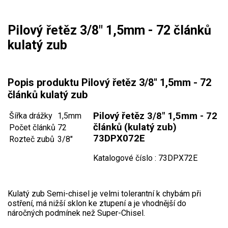
Mulčovače
Pilový řetěz 3/8" 1,5mm - 72 článků
Křovinořezy a vyžínače
kulatý zub
Benzínové křovinořezy a vyžínače
Aku křovinořezy a vyžínače
Popis produktu Pilový řetěz 3/8" 1,5mm - 72
článků kulatý zub
Motorové pily
Pilo
vý řetěz 3/8" 1,5mm - 72
Šířka drážky
1,5mm
článků (kulatý zub)
Počet článků
72
Benzínové pily
73DPX072E
Rozteč zubů
3/8"
Aku pily
Katalogové číslo : 73DPX72E
Elektrické pily
Jednoruční pily
Kulatý zub Semi-chisel je velmi tolerantní k chybám při
Vyvětvovací pily
ostření, má nižší sklon ke ztupení a je vhodnější do
náročných podmínek než Super-Chisel.
AKU zahradní technika