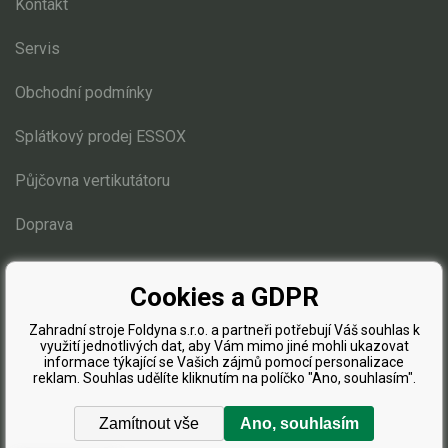
Elektrické čtyřkolky
Kontakt
Servis
Náhradní díly
Obchodní podmínky
Náhradní díly pro motorové pily
Splátkový prodej ESSOX
Zahradní traktory
Řetězové pily
Půjčovna vertikutátoru
Jonsered - VÝPRODEJ
Doprava
vodící lišty Stihl
vodící lišty Baribal
Blog
Cookies a GDPR
Náhradní díly pro křovinořezy
Zahradní stroje Foldyna s.r.o. a partneři potřebují Váš souhlas k
Náhradní díly pro sekačky
využití jednotlivých dat, aby Vám mimo jiné mohli ukazovat
informace týkající se Vašich zájmů pomocí personalizace
reklam. Souhlas udělíte kliknutím na políčko "Ano, souhlasím".
Zamítnout vše
Ano, souhlasím