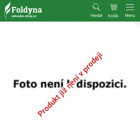
Hledat
Menu
Košík
Zahradní traktory
Zahradní traktory
Zahradní ridery
Produkt již není v prodeji
Aku traktory
Příslušenství
Sekačky
Benzínové sekačky
Akumulátorové sekačky
Robotické sekačky
Bubnové sekačky