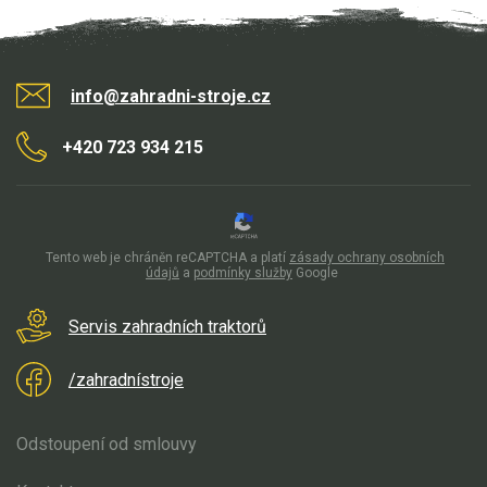
Kultivátory
Nůžky na živý plot
info@zahradni-stroje.cz
Vysavače a foukače
+420 723 934 215
Elektrocentrály
Štěpkovače a drtiče
Tento web je chráněn reCAPTCHA a platí
zásady ochrany osobních
údajů
a
podmínky služby
Google
Elektrické skútry
Servis zahradních traktorů
Elektrické tříkolky
/zahradnístroje
Elektrické tříkolky pro seniory
Elektrické tříkolky pracovní
Odstoupení od smlouvy