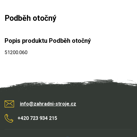
Mulčovače
Podběh otočný
Křovinořezy a vyžínače
Benzínové křovinořezy a vyžínače
Popis produktu Podběh otočný
Aku křovinořezy a vyžínače
51200.060
Motorové pily
Benzínové pily
Aku pily
Elektrické pily
info@zahradni-stroje.cz
Jednoruční pily
Vyvětvovací pily
+420 723 934 215
AKU zahradní technika