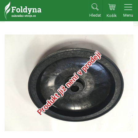
Hledat
Menu
Košík
Zahradní traktory
Zahradní traktory
Zahradní ridery
Produkt již není v prodeji
Aku traktory
Příslušenství
Sekačky
Benzínové sekačky
Akumulátorové sekačky
Robotické sekačky
Bubnové sekačky