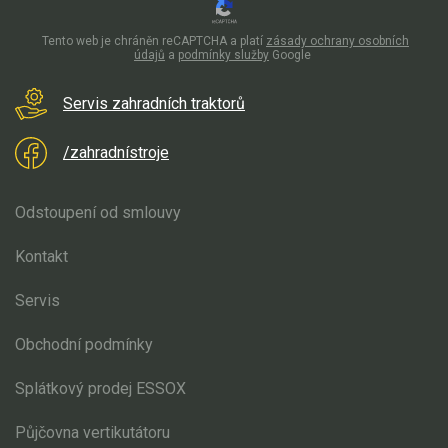
Aku křovinořezy a vyžínače
Tento web je chráněn reCAPTCHA a platí
zásady ochrany osobních
údajů
a
podmínky služby
Google
Aku pily
Aku sekačky
Servis zahradních traktorů
Aku STIHL
/zahradnístroje
Aku AL-KO
Odstoupení od smlouvy
Štípačka na dřevo
Kontakt
VARI
Servis
VARI malotraktory
Obchodní podmínky
VARI multifunkční nosiče
Splátkový prodej ESSOX
Sněhové frézy
Půjčovna vertikutátoru
Vertikutátory