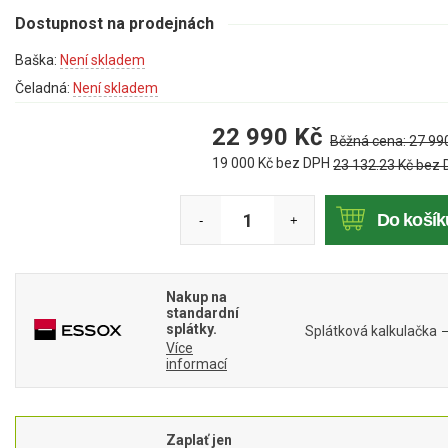
Mulčovače
Dostupnost na prodejnách
Baška:
Není skladem
Křovinořezy a vyžínače
Čeladná:
Není skladem
Benzínové křovinořezy a vyžínače
22 990
Kč
Běžná cena:
27 99
Aku křovinořezy a vyžínače
19 000
Kč bez DPH
23 132.23
Kč bez
Motorové pily
Do košík
-
+
Benzínové pily
Aku pily
Nakup na
standardní
Elektrické pily
splátky.
Splátková kalkulačka
Více
Jednoruční pily
informací
Vyvětvovací pily
AKU zahradní technika
Zaplať jen