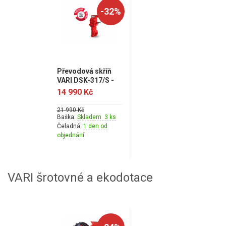
-32%
Převodová skříň
VARI DSK-317/S -
akce šrotovné
14 990 Kč
21 990 Kč
Baška:
Skladem 3 ks
Čeladná:
1 den od
objednání
VARI šrotovné a ekodotace