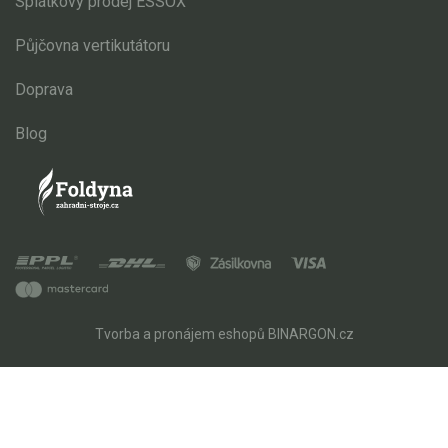
Splátkový prodej ESSOX
Půjčovna vertikutátoru
Doprava
Blog
Tvorba a pronájem eshopů
BINARGON.cz