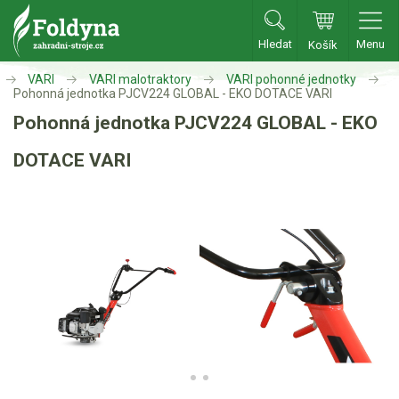
Hledat
Menu
Košík
Zahradní traktory
VARI
VARI malotraktory
VARI pohonné jednotky
Pohonná jednotka PJCV224 GLOBAL - EKO DOTACE VARI
Pohonná jednotka PJCV224 GLOBAL - EKO
Zahradní traktory
Zahradní ridery
DOTACE VARI
Aku traktory
Příslušenství
Sekačky
Benzínové sekačky
Akumulátorové sekačky
Robotické sekačky
Bubnové sekačky