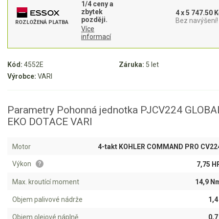
1/4 ceny a
zbytek
4 x 5 747.50 K
Aku křovinořezy a vyžínače
později.
Bez navýšení!
ROZLOŽENÁ PLATBA
Více
Aku pily
informací
Aku sekačky
Kód:
4552E
Záruka:
5 let
Aku STIHL
Výrobce:
VARI
Aku AL-KO
Štípačka na dřevo
Parametry Pohonná jednotka PJCV224 GLOBAL
EKO DOTACE VARI
VARI
Motor
4-takt KOHLER COMMAND PRO CV22
VARI malotraktory
Výkon
7,75 H
?
VARI akční sety
Max. kroutící moment
14,9 N
VARI DSK-316
Objem palivové nádrže
1,4 
VARI DSK-317
Objem olejové náplně
0,7 