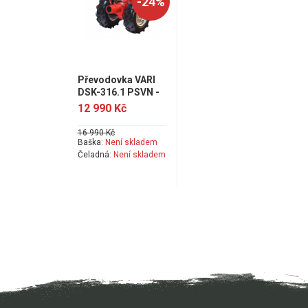
-24%
Převodovka VARI
DSK-316.1 PSVN -
akce šrotovné
12 990 Kč
16 990 Kč
Baška:
Není skladem
Čeladná:
Není skladem