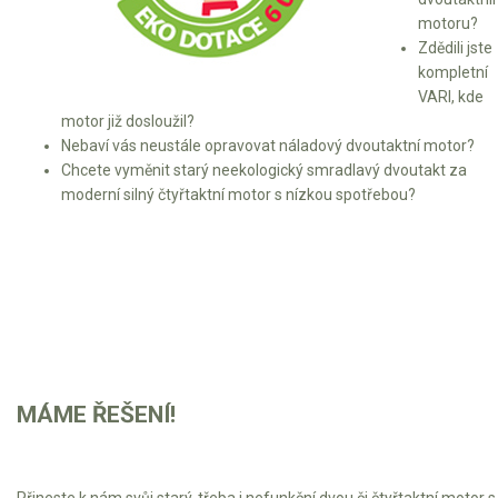
Elektrické skútry
motoru?
Zdědili jste
Elektrické tříkolky
kompletní
VARI, kde
Elektrické tříkolky pro seniory
motor již dosloužil?
Nebaví vás neustále opravovat náladový dvoutaktní motor?
Elektrické tříkolky pracovní
Chcete vyměnit starý neekologický smradlavý dvoutakt za
moderní silný čtyřtaktní motor s nízkou spotřebou?
Elektrické čtyřkolky
Náhradní díly
Náhradní díly pro motorové pily
Zahradní traktory
Řetězové pily
MÁME ŘEŠENÍ!
Náhradní díly pro křovinořezy
Náhradní díly pro sekačky
Přineste k nám svůj starý, třeba i nefunkční dvou či čtyřtaktní motor s