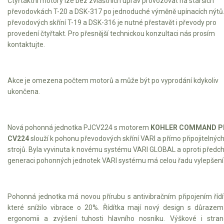
Čtyřtaktní motory lze bez zvláštních úprav provozovat na starších
převodovkách T-20 a DSK-317 po jednoduché výměně upínacích nýtů.
převodových skříní T-19 a DSK-316 je nutné přestavět i převody pro
provedení čtyřtakt. Pro přesnější technickou konzultaci nás prosím
kontaktujte.
Akce je omezena počtem motorů a může být po vyprodání kdykoliv
ukončena.
Nová pohonná jednotka PJCV224 s motorem
KOHLER COMMAND P
CV224
slouží k pohonu převodových skříní VARI a přímo připojitelnýc
strojů. Byla vyvinuta k novému systému VARI GLOBAL a oproti předc
generaci pohonných jednotek VARI systému má celou řadu vylepšení
Pohonná jednotka má novou přírubu s antivibračním připojením řídí
které snížilo vibrace o 20%. Řídítka mají nový design s důraze
ergonomii a zvýšení tuhosti hlavního nosníku. Výškové i stra