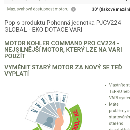
VARI pohonné jednotky
VARI přímo připojitelné stroje
Max. svahová dostupnost motoru
30° (tlakové mazání
?
VARI šrotovné a ekodotace
Popis produktu Pohonná jednotka PJCV224
VARI multifunkční nosiče
GLOBAL - EKO DOTACE VARI
Sněhové frézy
MOTOR KOHLER COMMAND PRO CV224 -
NEJSILNĚJŠÍ MOTOR, KTERÝ LZE NA VARI
Vertikutátory
POUŽÍT
VYMĚNIT STARÝ MOTOR ZA NOVÝ SE TEĎ
Kultivátory
VYPLATÍ
Nůžky na živý plot
Vlastníte st
TERRU neb
Vysavače a foukače
VARI-syst
Máte
Elektrocentrály
problémy s
startování
Štěpkovače a drtiče
starého
dvoutaktní