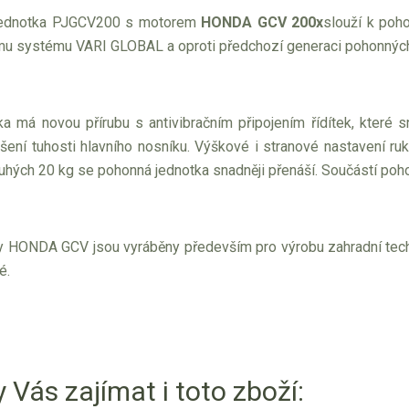
jednotka PJGCV200 s motorem
HONDA GCV 200x
slouží k poho
mu systému VARI GLOBAL a oproti předchozí generaci pohonných
a má novou přírubu s antivibračním připojením řídítek, které 
šení tuhosti hlavního nosníku. Výškové i stranové nastavení ru
uhých 20 kg se pohonná jednotka snadněji přenáší. Součástí poho
y HONDA GCV jsou vyráběny především pro výrobu zahradní techniky
é.
 Vás zajímat i toto zboží: