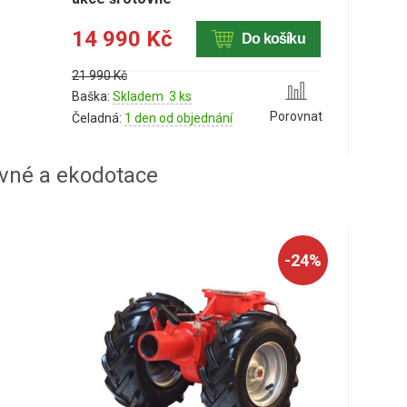
14 990 Kč
Do košíku
21 990 Kč
Baška:
Skladem 3 ks
Porovnat
Čeladná:
1 den od objednání
ovné a ekodotace
-24%