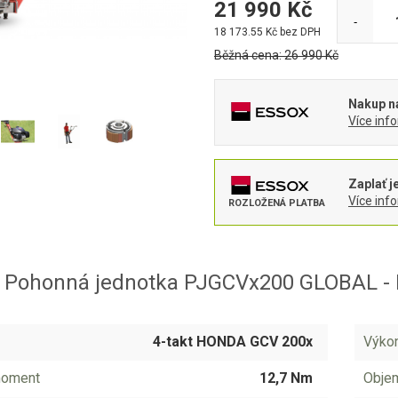
21 990
Kč
-
18 173.55
Kč bez DPH
Běžná cena:
26 990
Kč
Nakup na
Více inf
Zaplať j
Více inf
ROZLOŽENÁ PLATBA
 Pohonná jednotka PJGCVx200 GLOBAL -
4-takt HONDA GCV 200x
Výko
 moment
12,7 Nm
Objem