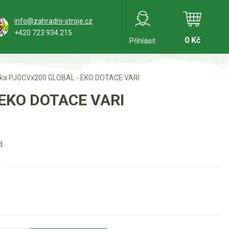
info@zahradni-stroje.cz
+420 723 934 215
0 Kč
Přihlásit
tka PJGCVx200 GLOBAL - EKO DOTACE VARI
 EKO DOTACE VARI
I