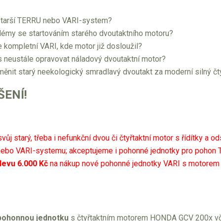
 starší TERRU nebo VARI-system?
lémy se startováním starého dvoutaktního motoru?
te kompletní VARI, kde motor již dosloužil?
 neustále opravovat náladový dvoutaktní motor?
ěnit starý neekologický smradlavý dvoutakt za moderní silný čt
ENÍ!
vůj starý, třeba i nefunkční dvou či čtyřtaktní motor s řídítky a
nebo VARI-systemu; akceptujeme i pohonné jednotky pro pohon 
evu 6.000 Kč
na nákup nové pohonné jednotky VARI s motorem 
pohonnou jednotku
s čtyřtaktním motorem HONDA GCV 200x vče