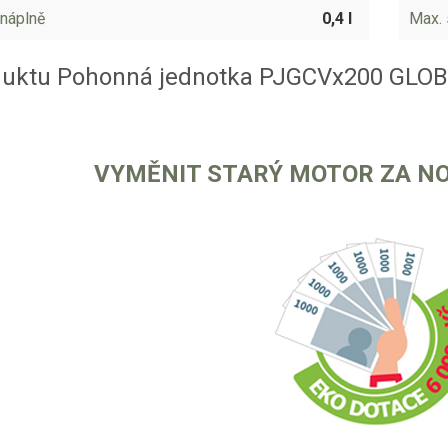
 náplně
0,4 l
Max. 
duktu Pohonná jednotka PJGCVx200 GLO
VYMĚNIT STARÝ MOTOR ZA NO