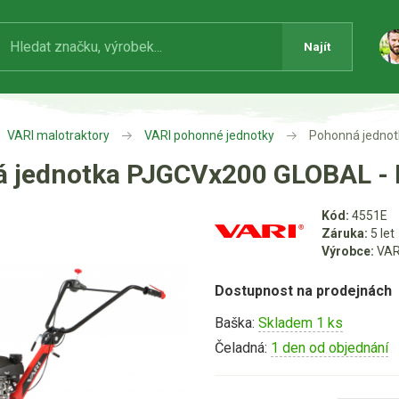
Najít
VARI malotraktory
VARI pohonné jednotky
Pohonná jedno
 jednotka PJGCVx200 GLOBAL -
Kód:
4551E
Záruka:
5 let
Výrobce:
VAR
Dostupnost na prodejnách
Baška:
Skladem 1 ks
Čeladná:
1 den od objednání