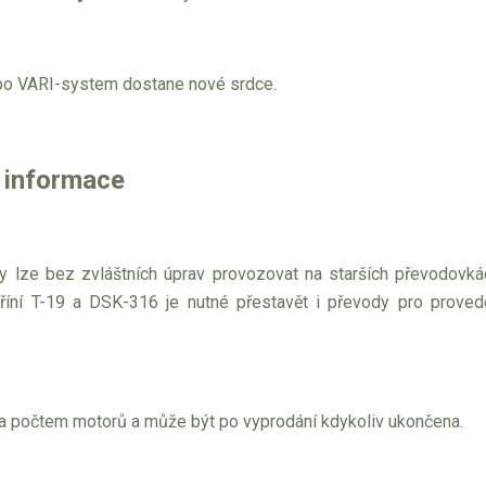
o VARI-system dostane nové srdce.
 informace
ry lze bez zvláštních úprav provozovat na starších převodov
íní T-19 a DSK-316 je nutné přestavět i převody pro proveden
 počtem motorů a může být po vyprodání kdykoliv ukončena.