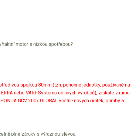
yřtaktní motor s nízkou spotřebou?
 odstředivou spojkou 80mm (tzn. pohonné jednotky, používané na
TERRA nebo VARI-Systemu od jiných výrobců), získáte v rámci
HONDA GCV 200x GLOBAL včetně nových řídítek, příruby a
tně plné záruky s výraznou slevou.