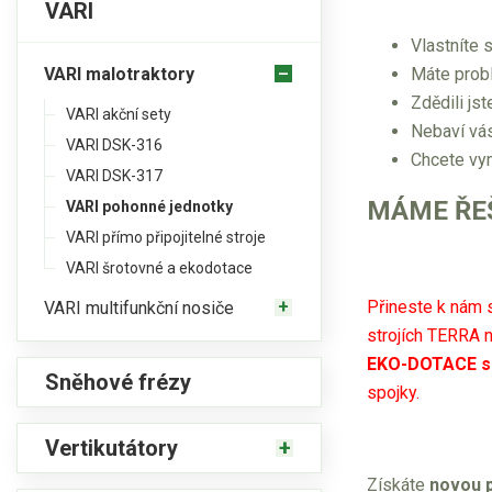
VARI
Vlastníte
VARI malotraktory
Máte prob
Zdědili js
VARI akční sety
Nebaví vás
VARI DSK-316
Chcete vym
VARI DSK-317
MÁME ŘEŠ
VARI pohonné jednotky
VARI přímo připojitelné stroje
VARI šrotovné a ekodotace
Přineste k nám s
VARI multifunkční nosiče
strojích TERRA 
EKO-DOTACE sl
Sněhové frézy
spojky.
Vertikutátory
Získáte
novou 