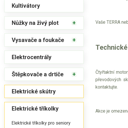
Kultivátory
Vaše TERRA neb
Nůžky na živý plot
Vysavače a foukače
Technické
Elektrocentrály
Čtyřtaktní moto
Štěpkovače a drtiče
převodových skř
kontaktujte.
Elektrické skútry
Elektrické tříkolky
Akce je omezena
Elektrické tříkolky pro seniory