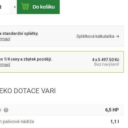
Do košíku
+
 standardní splátky.
Splátková kalkulačka
ormací
en 1/4 ceny a zbytek později.
4 x 5 497.50 Kč
Bez navýšení!
ormací
 EKO DOTACE VARI
n
6,5 HP
?
 palivové nádrže
1,1 l