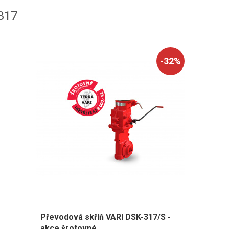
317
-32%
Převodová skříň VARI DSK-317/S -
akce šrotovné