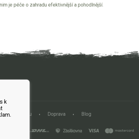
 nim je péče o zahradu efektivnější a pohodlnější.
s k
t
a vertikutátoru
Doprava
Blog
klam.