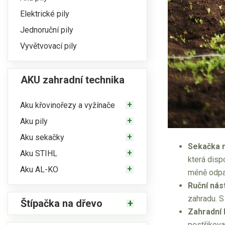
Elektrické pily
Jednoruční pily
Vyvětvovací pily
AKU zahradní technika
Aku křovinořezy a vyžínače
Aku pily
Aku sekačky
Sekačka n
Aku STIHL
která disp
Aku AL-KO
méně odpad
Ruční nás
zahradu. S
Štípačka na dřevo
Zahradní 
postřikova