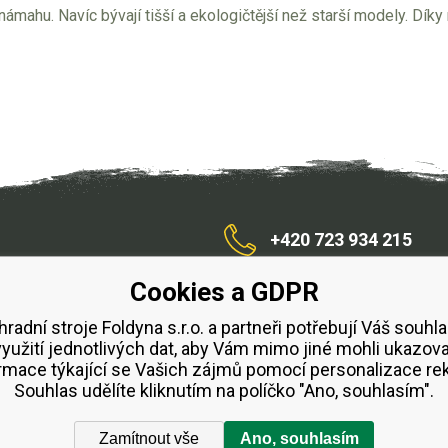
 námahu. Navíc bývají tišší a ekologičtější než starší modely. Díky
+420 723 934 215
Cookies a GDPR
/zahradnístroje
hradní stroje Foldyna s.r.o. a partneři potřebují Váš souhla
využití jednotlivých dat, aby Vám mimo jiné mohli ukazova
bchodní podmínky
Splátkový prodej ESSOX
Půjčovn
rmace týkající se Vašich zájmů pomocí personalizace re
Souhlas udělíte kliknutím na políčko "Ano, souhlasím".
Zamítnout vše
Ano, souhlasím