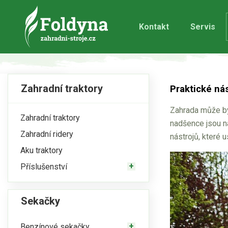
Kontakt
Servis
Zahradní traktory
Praktické ná
Zahrada může být
Zahradní traktory
nadšence jsou n
Zahradní ridery
nástrojů, které 
Aku traktory
Příslušenství
Sekačky
Benzínové sekačky