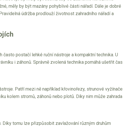
žné, měly by být mazány pohyblivé části nářadí. Dále je dobré
ravidelná údržba prodlouží životnost zahradního nářadí a
ojích
 často postačí lehké ruční nástroje a kompaktní technika. U
 trávníku i záhonů. Správně zvolená technika pomáhá ušetřit čas
troje. Patří mezi ně například křovinořezy, strunové vyžínače
ávníku kolem stromů, záhonů nebo plotů. Díky nim může zahrada
u. Díky tomu lze přizpůsobit zavlažování různým druhům