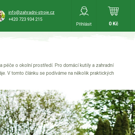
info@zahradni-stroje.cz
+420 723 934 215
0 Kč
Přihlásit
a péče o okolní prostředí. Pro domácí kutily a zahradní
je. V tomto článku se podíváme na několik praktických