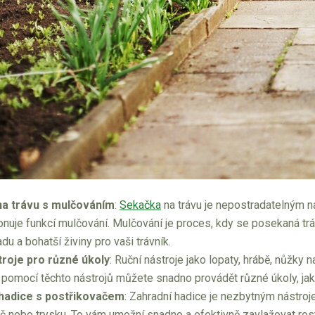
a trávu s mulčováním
:
Sekačka
na trávu je nepostradatelným n
onuje funkcí mulčování. Mulčování je proces, kdy se posekaná trá
u a bohatší živiny pro vaši trávník.
troje pro různé úkoly
: Ruční nástroje jako lopaty, hrábě, nůžky
 pomocí těchto nástrojů můžete snadno provádět různé úkoly, jako 
hadice s postřikovačem
: Zahradní hadice je nezbytným nástroj
č nebo trysku. To vám umožní snadno a efektivně zavlažovat rost