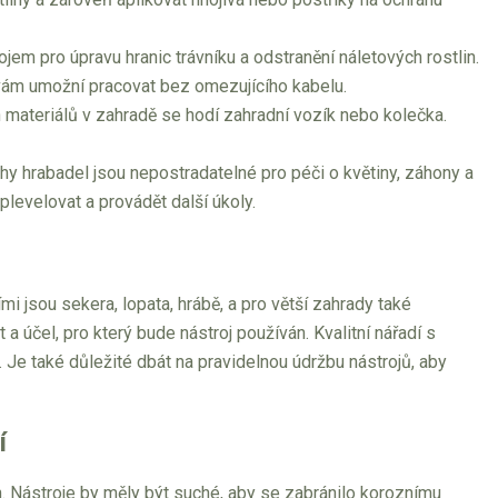
jem pro úpravu hranic trávníku a odstranění náletových rostlin.
ám umožní pracovat bez omezujícího kabelu.
ích materiálů v zahradě se hodí zahradní vozík nebo kolečka.
ruhy hrabadel jsou nepostradatelné pro péči o květiny, záhony a
levelovat a provádět další úkoly.
i jsou sekera, lopata, hrábě, a pro větší zahrady také
 a účel, pro který bude nástroj používán. Kvalitní nářadí s
e také důležité dbát na pravidelnou údržbu nástrojů, aby
í
lin. Nástroje by měly být suché, aby se zabránilo koroznímu