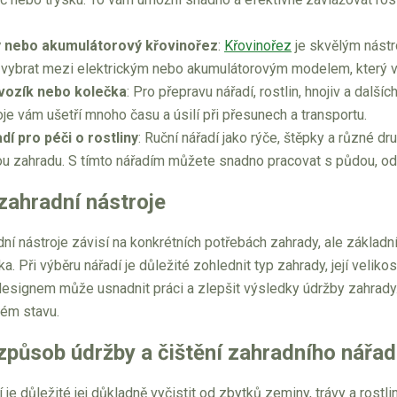
ý nebo akumulátorový křovinořez
:
Křovinořez
je skvělým nástro
 vybrat mezi elektrickým nebo akumulátorovým modelem, který v
vozík nebo kolečka
: Pro přepravu nářadí, rostlin, hnojiv a dalš
oje vám ušetří mnoho času a úsilí při přesunech a transportu.
dí pro péči o rostliny
: Ruční nářadí jako rýče, štěpky a různé d
u zahradu. S tímto nářadím můžete snadno pracovat s půdou, odp
zahradní nástroje
í nástroje závisí na konkrétních potřebách zahrady, ale základním
 Při výběru nářadí je důležité zohlednit typ zahrady, její velikost
signem může usnadnit práci a zlepšit výsledky údržby zahrady. J
rém stavu.
způsob údržby a čištění zahradního nářad
í je důležité jej důkladně vyčistit od zbytků zeminy, trávy a rost