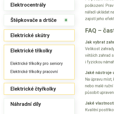
Elektrocentrály
poškození. Pravi
nářadí ukládat n
zajistí jeho efek
Štěpkovače a drtiče
FAQ – čast
Elektrické skútry
Jak vybrat zah
Velikost zahrady
Elektrické tříkolky
větších zahrad s
i fyzickou námah
Elektrické tříkolky pro seniory
Elektrické tříkolky pracovní
Jaké nástroje 
Na úpravu míst, 
nebo malé ruční 
Elektrické čtyřkolky
působit upraveně
Jaké vlastnosti
Náhradní díly
Kvalitní postři