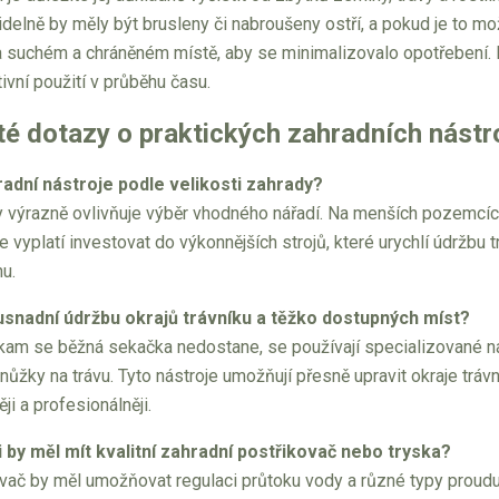
delně by měly být brusleny či nabroušeny ostří, a pokud je to mo
a suchém a chráněném místě, aby se minimalizovalo opotřebení. P
tivní použití v průběhu času.
é dotazy o praktických zahradních nástr
radní nástroje podle velikosti zahrady?
 výrazně ovlivňuje výběr vhodného nářadí. Na menších pozemcích
e vyplatí investovat do výkonnějších strojů, které urychlí údržbu
u.
usnadní údržbu okrajů trávníku a těžko dostupných míst?
kam se běžná sekačka nedostane, se používají specializované nás
nůžky na trávu. Tyto nástroje umožňují přesně upravit okraje tr
ji a profesionálněji.
 by měl mít kvalitní zahradní postřikovač nebo tryska?
kovač by měl umožňovat regulaci průtoku vody a různé typy proud