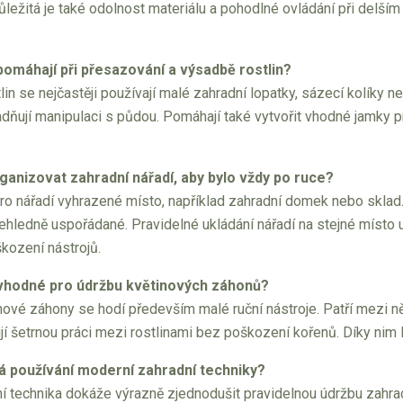
Důležitá je také odolnost materiálu a pohodlné ovládání při delším
pomáhají při přesazování a výsadbě rostlin?
lin se nejčastěji používají malé zahradní lopatky, sázecí kolíky ne
ňují manipulaci s půdou. Pomáhají také vytvořit vhodné jamky pro
ganizovat zahradní nářadí, aby bylo vždy po ruce?
pro nářadí vyhrazené místo, například zahradní domek nebo sklad.
řehledně uspořádané. Pravidelné ukládání nářadí na stejné místo us
ození nástrojů.
 vhodné pro údržbu květinových záhonů?
nové záhony se hodí především malé ruční nástroje. Patří mezi ně 
jí šetrnou práci mezi rostlinami bez poškození kořenů. Díky nim
 používání moderní zahradní techniky?
í technika dokáže výrazně zjednodušit pravidelnou údržbu zahra