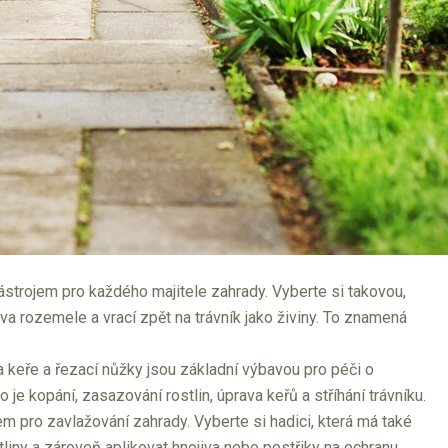
ástrojem pro každého majitele zahrady. Vyberte si takovou,
va rozemele a vrací zpět na trávník jako živiny. To znamená
 na keře a řezací nůžky jsou základní výbavou pro péči o
je kopání, zasazování rostlin, úprava keřů a stříhání trávníku.
em pro zavlažování zahrady. Vyberte si hadici, která má také
liny a zároveň aplikovat hnojiva nebo postřiky na ochranu