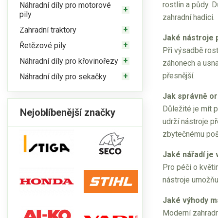
rostlin a půdy. 
Náhradní díly pro motorové
pily
zahradní hadici.
Zahradní traktory
Jaké nástroje 
Řetězové pily
Při výsadbě rost
Náhradní díly pro křovinořezy
záhonech a usnad
přesnější.
Náhradní díly pro sekačky
Jak správně or
Důležité je mít 
Nejoblíbenější značky
udrží nástroje p
zbytečnému pošk
Jaké nářadí je
Pro péči o květi
nástroje umožňu
Jaké výhody má
Moderní zahradn