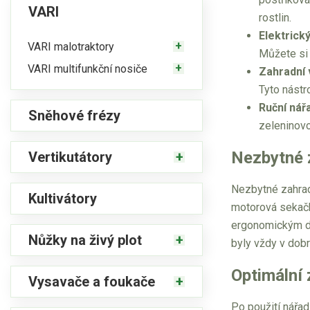
VARI
rostlin.
Elektrick
VARI malotraktory
Můžete si
VARI multifunkční nosiče
Zahradní 
Tyto nástr
Ruční nářa
Sněhové frézy
zeleninovo
Nezbytné 
Vertikutátory
Nezbytné zahradn
Kultivátory
motorová sekačka.
ergonomickým de
Nůžky na živý plot
byly vždy v dob
Optimální 
Vysavače a foukače
Po použití nářad