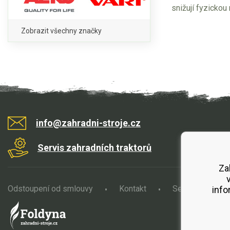
snižují fyzickou
Zobrazit všechny značky
info@zahradni-stroje.cz
Servis zahradních traktorů
Za
Odstoupení od smlouvy
Kontakt
Servis
O
info