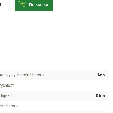
Do košíku
+
telsky vyjímatelná baterie
Ano
rychlost
dojezd
0 km
ita baterie