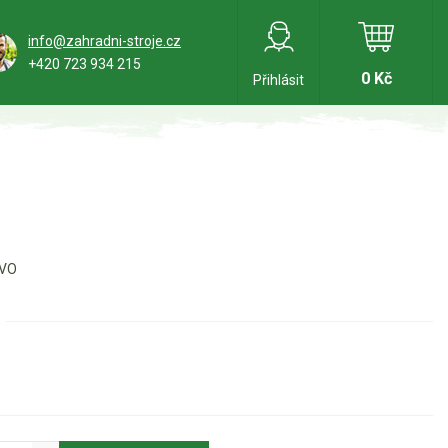
info@zahradni-stroje.cz
+420 723 934 215
0 Kč
Přihlásit
LVO