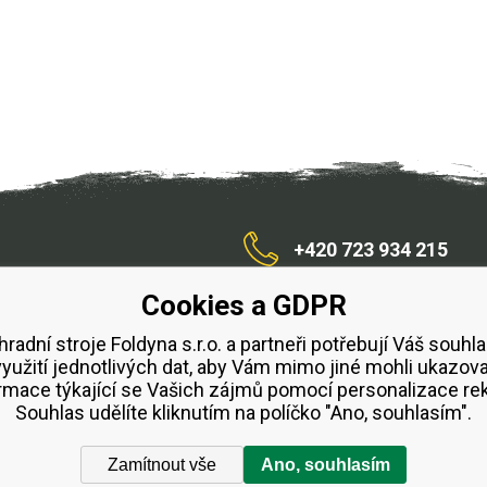
+420 723 934 215
Cookies a GDPR
/zahradnístroje
hradní stroje Foldyna s.r.o. a partneři potřebují Váš souhla
využití jednotlivých dat, aby Vám mimo jiné mohli ukazova
bchodní podmínky
Splátkový prodej ESSOX
Půjčovn
rmace týkající se Vašich zájmů pomocí personalizace re
Souhlas udělíte kliknutím na políčko "Ano, souhlasím".
Zamítnout vše
Ano, souhlasím