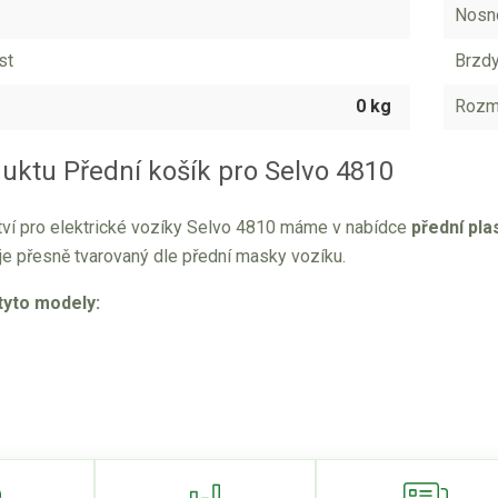
Nosn
st
Brzd
0 kg
Rozmě
uktu Přední košík pro Selvo 4810
tví pro elektrické vozíky Selvo 4810 máme v nabídce
přední pla
je přesně tvarovaný dle přední masky vozíku.
tyto modely: