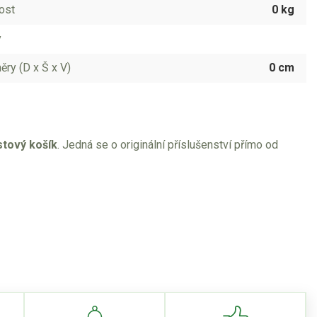
ost
0 kg
y
ry (D x Š x V)
0 cm
stový košík
. Jedná se o originální příslušenství přímo od