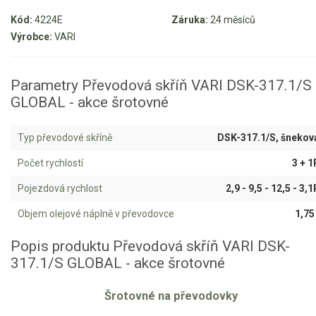
Kód:
4224E
Záruka:
24 měsíců
Aku křovinořezy a vyžínače
Výrobce:
VARI
Aku pily
Aku sekačky
Parametry Převodová skříň VARI DSK-317.1/S
Aku STIHL
GLOBAL - akce šrotovné
Aku AL-KO
Typ převodové skříně
DSK-317.1/S, šnekov
Štípačka na dřevo
Počet rychlostí
3 + 1
VARI
Pojezdová rychlost
2,9 - 9,5 - 12,5 - 3,1
Objem olejové náplně v převodovce
1,75 
VARI malotraktory
Popis produktu Převodová skříň VARI DSK-
VARI akční sety
317.1/S GLOBAL - akce šrotovné
VARI DSK-316
Šrotovné na převodovky
VARI DSK-317