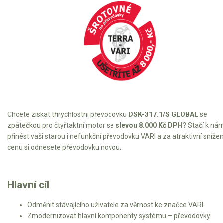
VARI pohonné jednotky
VARI přímo připojitelné stroje
VARI šrotovné a ekodotace
VARI multifunkční nosiče
Sněhové frézy
Vertikutátory
Chcete získat třírychlostní převodovku
DSK-317.1/S GLOBAL
se
Kultivátory
zpátečkou pro čtyřtaktní motor se
slevou 8.000 Kč DPH
? Stačí k ná
přinést vaši starou i nefunkční převodovku VARI a za atraktivní sníže
Nůžky na živý plot
cenu si odnesete převodovku novou.
Vysavače a foukače
Elektrocentrály
Hlavní cíl
Odměnit stávajícího uživatele za věrnost ke značce VARI.
Štěpkovače a drtiče
Zmodernizovat hlavní komponenty systému – převodovky.