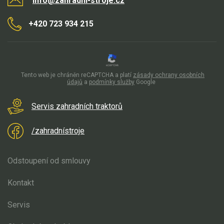
info@zahradni-stroje.cz
+420 723 934 215
Tento web je chráněn reCAPTCHA a platí
zásady ochrany osobních
údajů
a
podmínky služby
Google
Servis zahradních traktorů
/zahradnístroje
Odstoupení od smlouvy
Kontakt
Servis