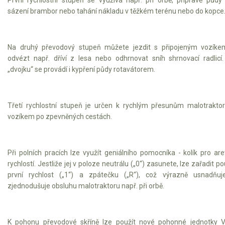
sázení brambor nebo tahání nákladu v těžkém terénu nebo do kopce
Na druhý převodový stupeň můžete jezdit s připojeným vozíke
odvézt např. dříví z lesa nebo odhrnovat sníh shrnovací radlicí
„dvojku“ se provádí i kypření půdy rotavátorem.
Třetí rychlostní stupeň je určen k rychlým přesunům malotrakto
vozíkem po zpevněných cestách.
Při polních pracích lze využít geniálního pomocníka - kolík pro are
rychlostí. Jestliže jej v poloze neutrálu („0“) zasunete, lze zařadit p
první rychlost („1“) a zpátečku („R“), což výrazně usnadňuj
zjednodušuje obsluhu malotraktoru např. při orbě.
K pohonu převodové skříně lze použít nové pohonné jednotky 