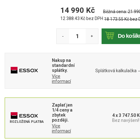
Mulčovače
14 990
Kč
Běžná cena:
21 99
12 388.43
Kč bez DPH
18 173.55
Kč bez
Křovinořezy a vyžínače
Do košík
-
+
Benzínové křovinořezy a vyžínače
Aku křovinořezy a vyžínače
Nakup na
Motorové pily
standardní
splátky.
Splátková kalkulačka
Více
Benzínové pily
informací
Aku pily
Elektrické pily
Zaplať jen
Jednoruční pily
1/4 ceny a
zbytek
4 x 3 747.50 K
Vyvětvovací pily
později.
Bez navýšení!
ROZLOŽENÁ PLATBA
Více
informací
AKU zahradní technika