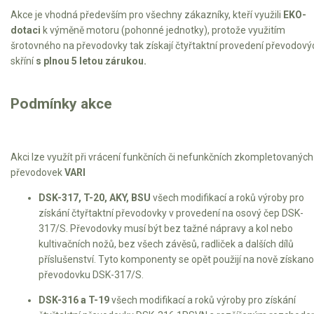
Elektrické skútry
Akce je vhodná především pro všechny zákazníky, kteří využili
EKO-
dotaci
k výměně motoru (pohonné jednotky), protože využitím
Elektrické tříkolky
šrotovného na převodovky tak získají čtyřtaktní provedení převodový
skříní
s plnou 5 letou zárukou.
Elektrické tříkolky pro seniory
Elektrické tříkolky pracovní
Podmínky akce
Elektrické čtyřkolky
Akci lze využít při vrácení funkčních či nefunkčních zkompletovaných
Náhradní díly
převodovek
VARI
DSK-317, T-20, AKY, BSU
všech modifikací a roků výroby pro
Náhradní díly pro motorové pily
získání čtyřtaktní převodovky v provedení na osový čep DSK-
Zahradní traktory
317/S. Převodovky musí být bez tažné nápravy a kol nebo
kultivačních nožů, bez všech závěsů, radliček a dalších dílů
Řetězové pily
příslušenství. Tyto komponenty se opět použijí na nově získan
Náhradní díly pro křovinořezy
převodovku DSK-317/S.
Náhradní díly pro sekačky
DSK-316 a T-19
všech modifikací a roků výroby pro získání