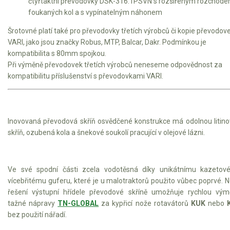
čtyřtaktní převodovky DSK-316.1PSVN s rozšířeným rozchod
foukaných kol a s vypínatelným náhonem
Šrotovné platí také pro převodovky třetích výrobců či kopie převodov
VARI, jako jsou značky Robus, MTP, Balcar, Dakr. Podmínkou je
kompatibilita s 80mm spojkou.
Při výměně převodovek třetích výrobců neneseme odpovědnost za
kompatibilitu příslušenství s převodovkami VARI.
Inovovaná převodová skříň osvědčené konstrukce má odolnou litin
skříň, ozubená kola a šnekové soukolí pracující v olejové lázni.
Ve své spodní části zcela vodotěsná díky unikátnímu kazetov
vícebřitému guferu, které je u malotraktorů použito vůbec poprvé. 
řešení výstupní hřídele převodové skříně umožňuje rychlou vý
tažné nápravy
TN-GLOBAL
za kypřicí nože rotavátorů
KUK
nebo
bez použití nářadí.