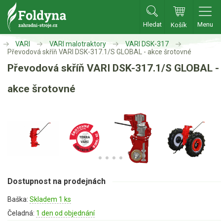
Hledat
Menu
Košík
Zahradní traktory
VARI
VARI malotraktory
VARI DSK-317
Převodová skříň VARI DSK-317.1/S GLOBAL - akce šrotovné
Převodová skříň VARI DSK-317.1/S GLOBAL -
Zahradní traktory
Zahradní ridery
akce šrotovné
Aku traktory
Příslušenství
Sekačky
Benzínové sekačky
Dostupnost na prodejnách
Akumulátorové sekačky
Robotické sekačky
Baška:
Skladem 1 ks
Čeladná:
Bubnové sekačky
1 den od objednání