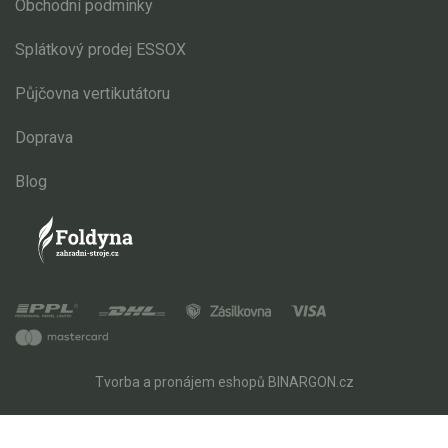
Obchodní podmínky
Splátkový prodej ESSOX
Půjčovna vertikutátoru
Doprava
Blog
Tvorba a pronájem eshopů
BINARGON.cz