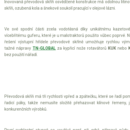
Inovovaná převodová skříň osvědčené konstrukce má odolnou litin
skříň, ozubená kola a šnekové soukolí pracující v olejové lázni.
Ve své spodní části zcela vodotěsná díky unikátnímu kazetov
vícebřitému guferu, které je u malotraktorů použito vůbec poprvé. 
řešení výstupní hřídele převodové skříně umožňuje rychlou vý
tažné nápravy
TN-GLOBAL
za kypřicí nože rotavátorů
KUK
nebo
bez použití nářadí.
Převodová skříň má tři rychlosti vpřed a zpátečku, které se řadí po
řadicí páky, takže nemusíte složitě přehazovat klínové řemeny, 
konkurenčních výrobků.
První rychlostní stupeň se využívá např. při orbě, přípravě půdy