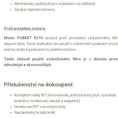
Mechanicky zpětnýchod s ovládáním na řidítkách
Spojka napínaní řemenu
Kultivátory
Nůžky na živý plot
Profi provedení motoru:
Vysavače a foukače
Motor PUBERT R210
využívá profi provedení vzduchového filt
olejové lázni. Tento kultivátor lze použit v extrémním prašném prost
Elektrocentrály
aniž by došlo k poškození či zadření motoru.
Tento zbůsob použití vzduchového filtru je z důvodu prov
Štěpkovače a drtiče
výhodnější a ekonomičtější.
Elektrické skútry
Příslušenství na dokoupení:
Elektrické tříkolky
Kompletní velký KIT (kovová kola, jednostranný pluh, vyorávač
Elektrické tříkolky pro seniory
brambor, hrobkovač, závaží a adaptery)
Hrobkovací KIT s kovovými koly
Elektrické tříkolky pracovní
Nastavitelný brzdící kolík