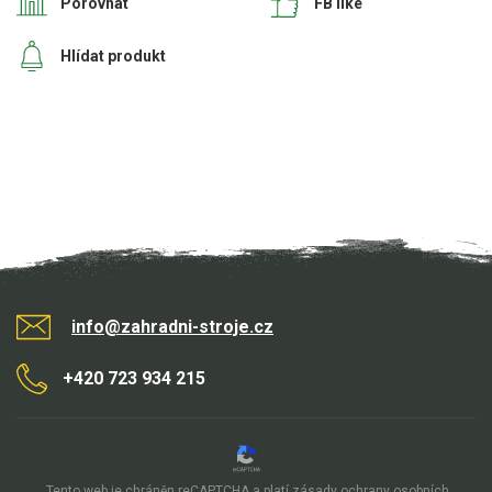
Porovnat
FB like
Hlídat produkt
info@zahradni-stroje.cz
+420 723 934 215
Tento web je chráněn reCAPTCHA a platí
zásady ochrany osobních