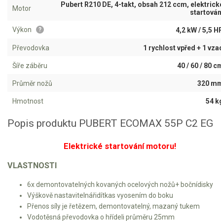
Pubert R210 DE, 4-takt, obsah 212 ccm, elektrick
Motor
startován
Aku křovinořezy a vyžínače
Výkon
4,2 kW / 5,5 H
?
Aku pily
Převodovka
1 rychlost vpřed + 1 vza
Aku sekačky
Aku STIHL
Šíře záběru
40 / 60 / 80 c
Aku AL-KO
Průměr nožů
320 m
Hmotnost
54 k
Štípačka na dřevo
Popis produktu PUBERT ECOMAX 55P C2 EG
VARI
Elektrické startování motoru!
VARI malotraktory
VLASTNOSTI
VARI multifunkční nosiče
6x demontovatelných kovaných ocelových nožů+ bočnídisky
Sněhové frézy
Výškově nastavitelnářidítkas vyosením do boku
Přenos síly je řetězem, demontovatelný, mazaný tukem
Vodotěsná převodovka o hřídeli průměru 25mm
Vertikutátory