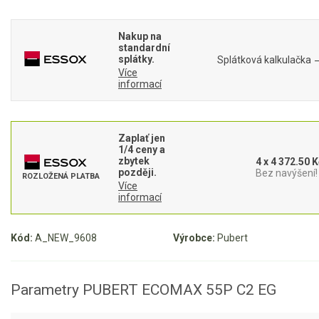
Mulčovače
Nakup na
Křovinořezy a vyžínače
standardní
splátky.
Splátková kalkulačka
Více
informací
Benzínové křovinořezy a vyžínače
Aku křovinořezy a vyžínače
Zaplať jen
Motorové pily
1/4 ceny a
zbytek
4 x 4 372.50 K
později.
Bez navýšení!
ROZLOŽENÁ PLATBA
Benzínové pily
Více
informací
Aku pily
Elektrické pily
Kód:
A_NEW_9608
Výrobce:
Pubert
Jednoruční pily
Vyvětvovací pily
Parametry PUBERT ECOMAX 55P C2 EG
AKU zahradní technika