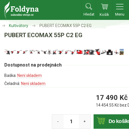
Hledat
Menu
Košík
Zahradní traktory
Kultivátory
PUBERT ECOMAX 55P C2 EG
PUBERT ECOMAX 55P C2 EG
Zahradní traktory
Zahradní ridery
Aku traktory
Dostupnost na prodejnách
Příslušenství
Baška:
Není skladem
Sekačky
Čeladná:
Není skladem
17 490
Kč
Benzínové sekačky
14 454.55
Kč bez 
Akumulátorové sekačky
Robotické sekačky
Do košík
-
+
Bubnové sekačky