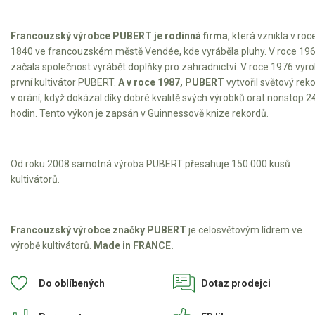
Elektrické čtyřkolky
Francouzský výrobce PUBERT je rodinná firma
, která vznikla v roc
Náhradní díly
1840 ve francouzském městě Vendée, kde vyráběla pluhy. V roce 19
začala společnost vyrábět doplňky pro zahradnictví. V roce 1976 vyro
Náhradní díly pro motorové pily
první kultivátor PUBERT.
A v roce 1987, PUBERT
vytvořil světový rek
v orání, když dokázal díky dobré kvalitě svých výrobků orat nonstop 2
Zahradní traktory
hodin. Tento výkon je zapsán v Guinnessově knize rekordů.
Řetězové pily
Náhradní díly pro křovinořezy
Od roku 2008 samotná výroba PUBERT přesahuje 150.000 kusů
Náhradní díly pro sekačky
kultivátorů.
Francouzský výrobce značky PUBERT
je celosvětovým lídrem ve
výrobě kultivátorů.
Made in FRANCE.
Do oblíbených
Dotaz prodejci