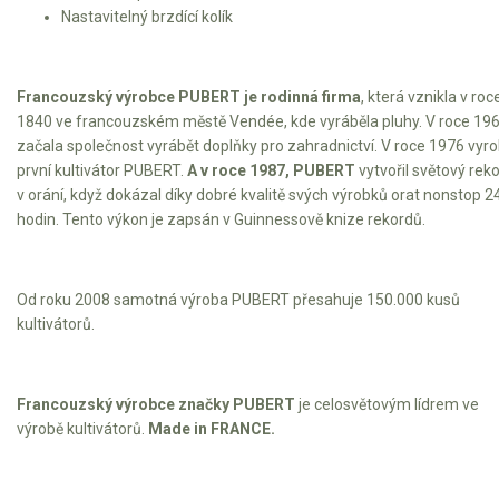
Nastavitelný brzdící kolík
Francouzský výrobce PUBERT je rodinná firma
, která vznikla v roc
1840 ve francouzském městě Vendée, kde vyráběla pluhy. V roce 19
začala společnost vyrábět doplňky pro zahradnictví. V roce 1976 vyro
první kultivátor PUBERT.
A v roce 1987, PUBERT
vytvořil světový rek
v orání, když dokázal díky dobré kvalitě svých výrobků orat nonstop 2
hodin. Tento výkon je zapsán v Guinnessově knize rekordů.
Od roku 2008 samotná výroba PUBERT přesahuje 150.000 kusů
kultivátorů.
Francouzský výrobce značky PUBERT
je celosvětovým lídrem ve
výrobě kultivátorů.
Made in FRANCE.