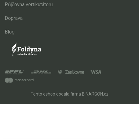
Půjčovna vertikutátoru
Doprava
Blog
Tento eshop dodala firma
BINARGON.cz