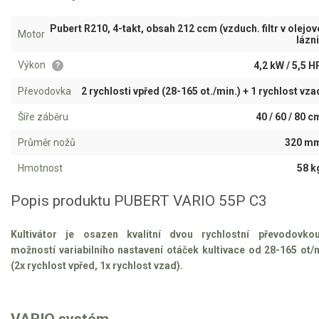
Aku křovinořezy a vyžínače
Pubert R210, 4-takt, obsah 212 ccm (vzduch. filtr v olejov
Motor
lázni
Aku pily
Výkon
4,2 kW / 5,5 H
?
Aku sekačky
Převodovka
2 rychlosti vpřed (28-165 ot./min.) + 1 rychlost vza
Aku STIHL
Šíře záběru
40 / 60 / 80 c
Aku AL-KO
Průměr nožů
320 m
Štípačka na dřevo
Hmotnost
58 k
VARI
Popis produktu PUBERT VARIO 55P C3
VARI malotraktory
Kultivátor je osazen kvalitní dvou rychlostní převodovko
VARI multifunkční nosiče
možností variabilního nastavení otáček kultivace od 28-165 ot/
(2x rychlost vpřed, 1x rychlost vzad).
Sněhové frézy
Vertikutátory
VARIO systém