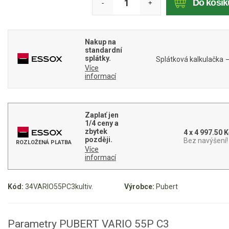
Do košík
-
+
Mulčovače
Křovinořezy a vyžínače
Nakup na
standardní
splátky.
Splátková kalkulačka
Benzínové křovinořezy a vyžínače
Více
informací
Aku křovinořezy a vyžínače
Motorové pily
Zaplať jen
1/4 ceny a
Benzínové pily
zbytek
4 x 4 997.50 K
později.
Bez navýšení!
ROZLOŽENÁ PLATBA
Aku pily
Více
informací
Elektrické pily
Jednoruční pily
Kód:
34VARIO55PC3kultiv.
Výrobce:
Pubert
Vyvětvovací pily
AKU zahradní technika
Parametry PUBERT VARIO 55P C3