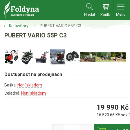
Hledat
Menu
Košík
Zahradní traktory
Kultivátory
PUBERT VARIO 55P C3
PUBERT VARIO 55P C3
Zahradní traktory
Zahradní ridery
Aku traktory
Příslušenství
Dostupnost na prodejnách
Sekačky
Baška:
Není skladem
Čeladná:
Není skladem
Benzínové sekačky
19 990
Kč
Akumulátorové sekačky
16 520.66
Kč bez 
Robotické sekačky
Bubnové sekačky