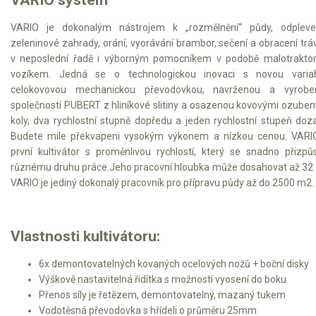
VARIO je dokonalým nástrojem k „rozmělnění“ půdy, odplevel
Kultivátory
zeleninové zahrady, orání, vyorávání brambor, sečení a obracení trá
v neposlední řadě i výborným pomocníkem v podobě malotrakto
Nůžky na živý plot
vozíkem. Jedná se o technologickou inovaci s novou variabi
celokovovou mechanickou převodovkou, navrženou a vyrobe
Vysavače a foukače
společností PUBERT z hliníkové slitiny a osazenou kovovými ozube
koly, dva rychlostní stupně dopředu a jeden rychlostní stupeň doz
Elektrocentrály
Budete mile překvapeni vysokým výkonem a nízkou cenou. VARI
první kultivátor s proměnlivou rychlostí, který se snadno přizpů
Štěpkovače a drtiče
různému druhu práce.Jeho pracovní hloubka může dosahovat až 32
VARIO je jediný dokonalý pracovník pro přípravu půdy až do 2500 m2.
Elektrické skútry
Elektrické tříkolky
Vlastnosti kultivátoru:
6x demontovatelných kovaných ocelových nožů + boční disky
Elektrické tříkolky pro seniory
Výškově nastavitelná řidítka s možností vyosení do boku
Elektrické tříkolky pracovní
Přenos síly je řetězem, demontovatelný, mazaný tukem
Vodotěsná převodovka s hřídeli o průměru 25mm