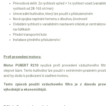
Elektrické čtyřkolky
Převodová skříň: 2x rychlosti vpřed + 1x rychlost vzad (variabiln
rychlosti od 28-165 ot/min)
Náhradní díly
Univerzální kultivátor, který lze použít s příslušenstvím
Nová spojka napínání řemenu s dlouhou životností
Ovládání rychlostí s variabilním nastavení otáček je centralizo
Náhradní díly pro motorové pily
na řidítkách
Zahradní traktory
Přední transportní kolo
Instalace předního přislušenstv
í
Řetězové pily
Náhradní díly pro křovinořezy
Náhradní díly pro sekačky
Profi provedení motoru:
Motor PUBERT R210
využívá profi provedení vzduchového filt
olejové lázni. Tento kultivátor lze použit v extrémním prašném prost
aniž by došlo k poškození či zadření motoru.
Tento způsob použití vzduchového filtru je z důvodu prov
výhodnější a ekonomičtější.