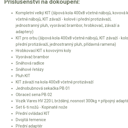
Příslušenství na dokoupení:
Kompletní velký KIT (šípová kola 400x8 včetně nábojů, kovová 
včetně nábojů, KIT závaží - kolové i přední protizávaží,
jednostranný pluh, vyorávač brambor, hrobkovač, závaží a
adaptery)
KIT pro orbu (šípová kola 400x8 včetně nábojů, KIT závaží - kolo
přední protizávaží, jednostranný pluh, přídavná ramena)
Hrobkovací KIT s kovovými koly
Vyorávač brambor
Sněhová radlice
Sněhové řetězy
Pluh KIT
KIT závaží na kola 400x8 včetně protizávaží
Jednobubnová sekačka PB 01
Obraceč sena PB 02
Vozík Vares HV 220 L bržděný, nosnost 300kg + přípojný adapt
Set 6-ti nožů - Kopinaté nože
Přední ovládací KIT
Dvojitá řemenice
Přední adaptér