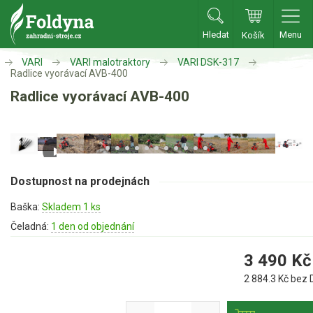
Hledat
Menu
Košík
Zahradní traktory
VARI
VARI malotraktory
VARI DSK-317
Radlice vyorávací AVB-400
Radlice vyorávací AVB-400
Zahradní traktory
Zahradní ridery
Aku traktory
Příslušenství
Dostupnost na prodejnách
Sekačky
Baška:
Skladem 1 ks
Čeladná:
1 den od objednání
Benzínové sekačky
3 490
Kč
Akumulátorové sekačky
2 884.3
Kč bez 
Robotické sekačky
Bubnové sekačky