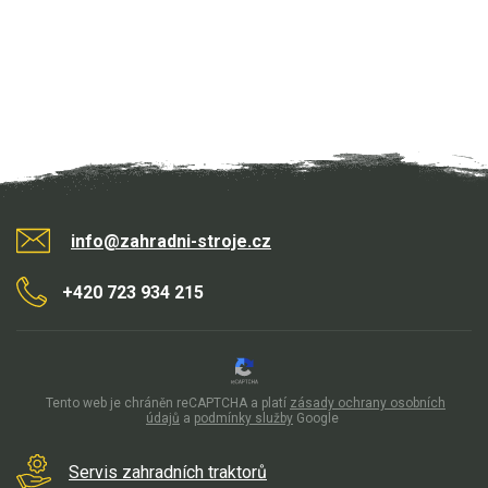
VARI pohonné jednotky
VARI přímo připojitelné stroje
VARI šrotovné a ekodotace
VARI multifunkční nosiče
Sněhové frézy
Vertikutátory
info@zahradni-stroje.cz
Kultivátory
+420 723 934 215
Nůžky na živý plot
Vysavače a foukače
Elektrocentrály
Tento web je chráněn reCAPTCHA a platí
zásady ochrany osobních
údajů
a
podmínky služby
Google
Štěpkovače a drtiče
Servis zahradních traktorů