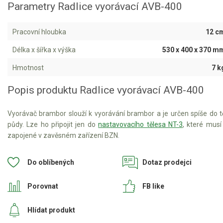
Parametry Radlice vyorávací AVB-400
Aku křovinořezy a vyžínače
Pracovní hloubka
12 c
Aku pily
Délka x šířka x výška
530 x 400 x 370 m
Aku sekačky
Aku STIHL
Hmotnost
7 k
Aku AL-KO
Popis produktu Radlice vyorávací AVB-400
Štípačka na dřevo
Vyorávač brambor slouží k vyorávání brambor a je určen spíše do t
půdy. Lze ho připojit jen do
nastavovacího tělesa NT-3
, které musí
VARI
zapojené v zavěsném zařízení BZN.
VARI malotraktory
Do oblíbených
Dotaz prodejci
VARI akční sety
Porovnat
FB like
VARI DSK-316
VARI DSK-317
Hlídat produkt