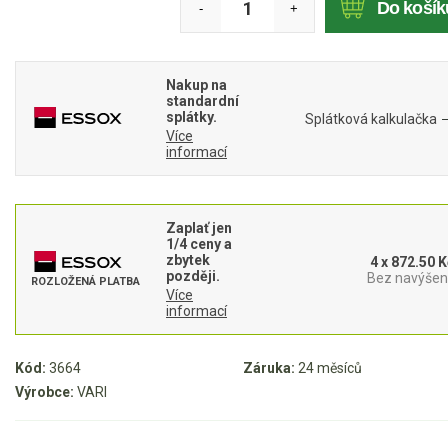
Do košík
-
+
Mulčovače
Křovinořezy a vyžínače
Nakup na
standardní
splátky.
Benzínové křovinořezy a vyžínače
Splátková kalkulačka
Více
Aku křovinořezy a vyžínače
informací
Motorové pily
Zaplať jen
1/4 ceny a
Benzínové pily
zbytek
4 x 872.50 K
později.
Bez navýšení
ROZLOŽENÁ PLATBA
Aku pily
Více
informací
Elektrické pily
Jednoruční pily
Kód:
3664
Záruka:
24 měsíců
Vyvětvovací pily
Výrobce:
VARI
AKU zahradní technika