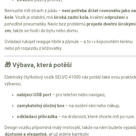
Nemusíte mít strach z pádu –
není potřeba držet rovnováhu jako na
kole
. Vozík je stabilní, má
široká zadní kola
, kvalitní
odpružení
a
pohodlné pneumatiky. Navíc bez problémů
projede dveřmi širokými
cm
, takže se hodí i do bytu nebo domu.
Ovládací rukojeť reaguje hbitě a plynule – a to i v kopcovitém terénu
nebo při rozjezdu z křižovatky.
🎁 Výbava, která potěší
Elektrický čtyřkolový vozík SELVO 41000 vás potěší také svou praktic
výbavou:
nabíjecí USB port
– pro telefon nebo navigaci,
zamykatelný úložný box
– na osobní věci nebo nákup,
odkládací přihrádka
– na drobnosti, které chcete mít po ruce.
Design vozíku připomíná malý motocykl, takže na něm budete vypad
důstojně a elegantně
, ať už jedete kamkoliv.