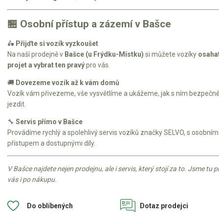
🏪 Osobní přístup a zázemí v Bašce
🛵
Přijďte si vozík vyzkoušet
Na naší prodejně v
Bašce (u Frýdku-Místku)
si můžete vozíky
osahat
projet a vybrat ten pravý
pro vás.
🚚
Dovezeme vozík až k vám domů
Vozík vám přivezeme, vše vysvětlíme a ukážeme, jak s ním bezpečn
jezdit.
🔧
Servis přímo v Bašce
Provádíme rychlý a spolehlivý servis vozíků značky SELVO, s osobním
přístupem a dostupnými díly.
V Bašce najdete nejen prodejnu, ale i servis, který stojí za to. Jsme tu p
vás i po nákupu.
Do oblíbených
Dotaz prodejci