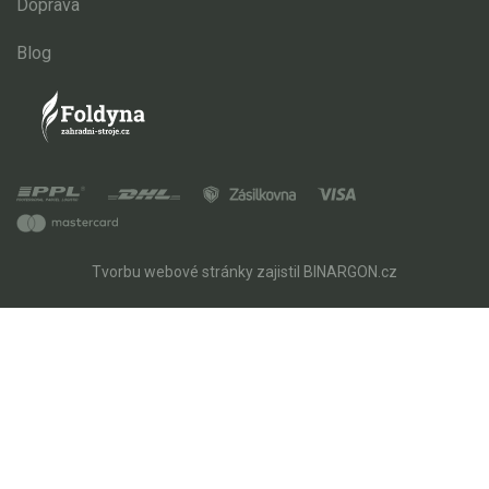
Doprava
Blog
Tvorbu webové stránky
zajistil
BINARGON.cz