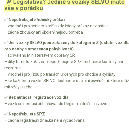
🔎 Legislativa? Jedině s vozíky SELVO máte
vše v pořádku
Kultivátory
✅
Nepotřebujete řidičský průkaz
Nůžky na živý plot
– vhodné i pro seniory, kteří nikdy žádný průkaz nevlastnili
– žádné zkoušky ani školení nejsou potřeba
Vysavače a foukače
✅
Jen vozíky SELVO jsou zařazeny do kategorie Z (ostatní vozidla
pro osoby s omezenou pohyblivostí)
Elektrocentrály
– schváleno Ministerstvem dopravy ČR
– díky tomuto zařazení nepotřebujete SPZ, technické kontroly ani
Štěpkovače a drtiče
registraci
– vhodné i pro jízdu po trasách určených pro chodce a cyklisty
Elektrické skútry
– ke každému vozíku SELVO dostanete oficiální osvědčení, které mů
mít vždy u sebe
Elektrické tříkolky
✅
Bez nutnosti registrace vozidla
– vozík se nemusí přihlašovat do Registru silničních vozidel
Elektrické tříkolky pro seniory
Elektrické tříkolky pracovní
✅
Nepotřebujete SPZ
– žádná registrační značka není vyžadována