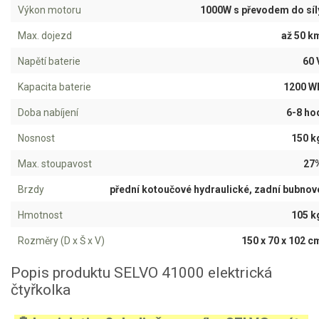
Výkon motoru
1000W s převodem do síl
Aku křovinořezy a vyžínače
Max. dojezd
až 50 k
Aku pily
Napětí baterie
60 
Aku sekačky
Kapacita baterie
1200 W
Aku STIHL
Doba nabíjení
6-8 ho
Aku AL-KO
Nosnost
150 k
Štípačka na dřevo
Max. stoupavost
27
VARI
Brzdy
přední kotoučové hydraulické, zadní bubnov
Hmotnost
105 k
VARI malotraktory
Rozměry (D x Š x V)
150 x 70 x 102 c
VARI multifunkční nosiče
Popis produktu SELVO 41000 elektrická
Sněhové frézy
čtyřkolka
Vertikutátory