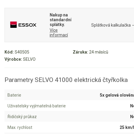
Mulčovače
Nakup na
Křovinořezy a vyžínače
standardní
splátky.
Splátková kalkulačka
Více
informací
Benzínové křovinořezy a vyžínače
Aku křovinořezy a vyžínače
Kód:
S40505
Záruka:
24 měsíců
Výrobce:
SELVO
Motorové pily
Benzínové pily
Parametry SELVO 41000 elektrická čtyřkolka
Aku pily
Elektrické pily
Baterie
5x gelová olověn
Jednoruční pily
Uživatelsky vyjímatelná baterie
N
Vyvětvovací pily
Řidičský průkaz
N
Max. rychlost
25 km/
AKU zahradní technika