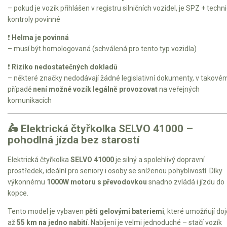
– pokud je vozík přihlášen v registru silničních vozidel, je SPZ + techn
kontroly povinné
❗
Helma je povinná
– musí být homologovaná (schválená pro tento typ vozidla)
❗
Riziko nedostatečných dokladů
– některé značky nedodávají žádné legislativní dokumenty, v takové
případě
není možné vozík legálně provozovat
na veřejných
komunikacích
🛵 Elektrická čtyřkolka SELVO 41000 –
pohodlná jízda bez starostí
Elektrická čtyřkolka
SELVO 41000
je silný a spolehlivý dopravní
prostředek, ideální pro seniory i osoby se sníženou pohyblivostí. Díky
výkonnému
1000W motoru s převodovkou
snadno zvládá i jízdu do
kopce.
Tento model je vybaven
pěti gelovými bateriemi
, které umožňují do
až
55 km na jedno nabití
. Nabíjení je velmi jednoduché – stačí vozík