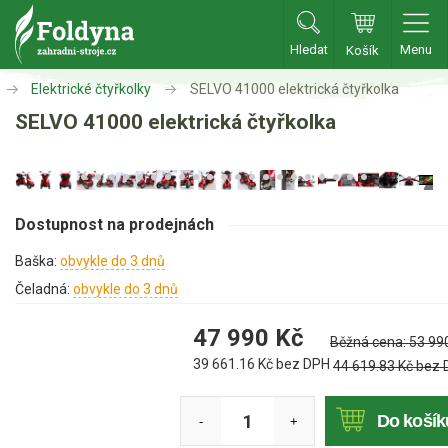
Hledat
Menu
Košík
Zahradní traktory
Elektrické čtyřkolky
SELVO 41000 elektrická čtyřkolka
SELVO 41000 elektrická čtyřkolka
Zahradní traktory
Zahradní ridery
Aku traktory
Dostupnost na prodejnách
Příslušenství
Baška:
obvykle do 3 dnů
Sekačky
Čeladná:
obvykle do 3 dnů
47 990
Kč
Benzínové sekačky
Běžná cena:
53 99
39 661.16
Kč bez DPH
44 619.83
Kč bez
Akumulátorové sekačky
Robotické sekačky
Do košík
-
+
Bubnové sekačky