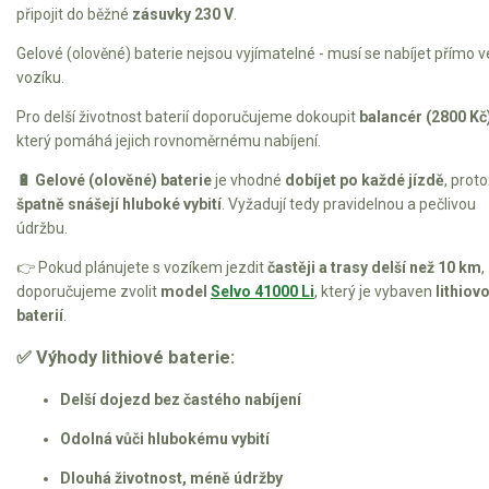
připojit do běžné
zásuvky 230 V
.
Gelové (olověné) baterie nejsou vyjímatelné - musí se nabíjet přímo v
vozíku.
Pro delší životnost baterií doporučujeme dokoupit
balancér (2800 Kč
který pomáhá jejich rovnoměrnému nabíjení.
🔋 Gelové (olověné) baterie
je vhodné
dobíjet po každé jízdě
, prot
špatně snášejí hluboké vybití
. Vyžadují tedy pravidelnou a pečlivou
údržbu.
👉 Pokud plánujete s vozíkem jezdit
častěji a trasy delší než 10 km
,
doporučujeme zvolit
model
Selvo
41000
Li
, který je vybaven
lithiov
baterií
.
✅ Výhody lithiové baterie:
Delší dojezd bez častého nabíjení
Odolná vůči hlubokému vybití
Dlouhá životnost, méně údržby