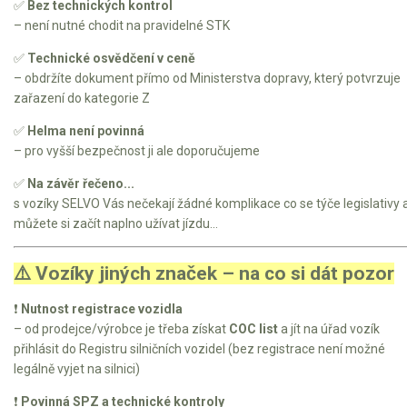
Elektrické čtyřkolky
✅
Bez technických kontrol
– není nutné chodit na pravidelné STK
Náhradní díly
✅
Technické osvědčení v ceně
– obdržíte dokument přímo od Ministerstva dopravy, který potvrzuje
Náhradní díly pro motorové pily
zařazení do kategorie Z
Zahradní traktory
✅
Helma není povinná
– pro vyšší bezpečnost ji ale doporučujeme
Řetězové pily
✅
Na závěr řečeno...
Náhradní díly pro křovinořezy
s vozíky SELVO Vás nečekají žádné komplikace co se týče legislativy 
Náhradní díly pro sekačky
můžete si začít naplno užívat jízdu...
⚠️ Vozíky jiných značek – na co si dát pozor
❗
Nutnost registrace vozidla
– od prodejce/výrobce je třeba získat
COC list
a jít na úřad vozík
přihlásit do Registru silničních vozidel (bez registrace není možné
legálně vyjet na silnici)
❗
Povinná SPZ a technické kontroly