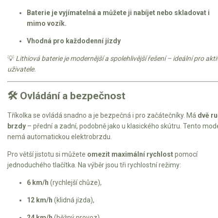
Baterie je vyjímatelná a můžete ji nabíjet nebo skladovat i
mimo vozík.
Vhodná pro každodenní jízdy
💡
Lithiová baterie je modernější a spolehlivější řešení – ideální pro akti
uživatele.
🛠️ Ovládání a bezpečnost
Tříkolka se ovládá snadno a je bezpečná i pro začátečníky. Má
dvě ru
brzdy
– přední a zadní, podobně jako u klasického skútru. Tento mod
nemá automatickou elektrobrzdu.
Pro větší jistotu si můžete
omezit maximální rychlost
pomocí
jednoduchého tlačítka. Na výběr jsou tři rychlostní režimy:
6 km/h
(rychlejší chůze),
12 km/h
(klidná jízda),
24 km/h
(běžný provoz).