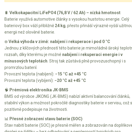
🔋
Velkokapacitní LiFePO4 (76,8 V / 62 Ah) – nízká hmotnost
Baterie využívá automotive články s vysokou hustotou energie. Celý
bateriový box váží přibližně
24 kg
, přesto přináší výrazně vyšší užitno
energii než olověné baterie.
❄️
Velká výhoda v zimě: nabíjení i rekuperace i pod 0 °C
Jednou z klíčových předností této baterie je mimořádně široký teplot
rozsah, díky kterému je možné
nabíjení i rekuperaci energie i v
mínusových teplotách
. Stroj tak zůstává plně provozuschopný i s
promrzlou baterií.
Provozní teplota (nabíjení):
−15 °C až +45 °C
Provozní teplota (vybíjení):
−20 °C až +45 °C
🧠
Prémiová elektronika JK-BMS
BMS od výrobce JIKONG (JK-BMS) nabízí aktivní balancování článků,
stabilní výkon a možnost pokročilé diagnostiky baterie v servisu, což 
pozitivně podepisuje na životnosti.
📊
Přesné zobrazení stavu baterie (SOC)
Stav nabití baterie (SOC) je přesně měřen a zobrazován na doplňko
displeji na řídítku – bez odhadování a nepřesností typických pro