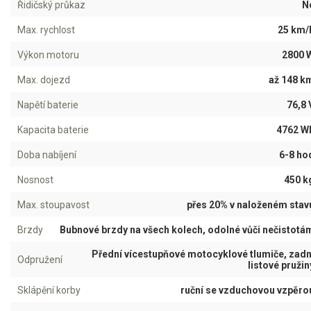
Řidičský průkaz
N
Aku křovinořezy a vyžínače
Max. rychlost
25 km/
Aku pily
Výkon motoru
2800 
Aku sekačky
Max. dojezd
až 148 k
Aku STIHL
Napětí baterie
76,8 
Aku AL-KO
Kapacita baterie
4762 W
Štípačka na dřevo
Doba nabíjení
6-8 ho
Nosnost
450 k
VARI
Max. stoupavost
přes 20% v naloženém stav
VARI malotraktory
Brzdy
Bubnové brzdy na všech kolech, odolné vůči nečistotá
VARI multifunkční nosiče
Přední vícestupňové motocyklové tlumiče, zadn
Odpružení
listové pružin
Sněhové frézy
Sklápění korby
ruční se vzduchovou vzpěro
Vertikutátory