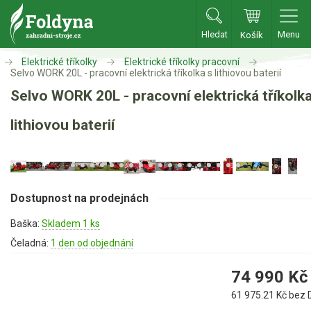
Hledat
Menu
Košík
Zahradní traktory
Elektrické tříkolky
Elektrické tříkolky pracovní
Selvo WORK 20L - pracovní elektrická tříkolka s lithiovou baterií
Selvo WORK 20L - pracovní elektrická tříkolka
Zahradní traktory
Zahradní ridery
lithiovou baterií
Aku traktory
Příslušenství
Sekačky
Dostupnost na prodejnách
Baška:
Skladem 1 ks
Benzínové sekačky
Čeladná:
1 den od objednání
Akumulátorové sekačky
74 990
Kč
Robotické sekačky
61 975.21
Kč bez 
Bubnové sekačky