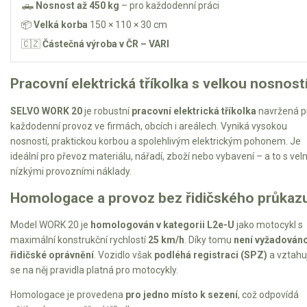
🛻
Nosnost až 450 kg
– pro každodenní práci
Elektrické čtyřkolky
📦
Velká korba
150 × 110 × 30 cm
Náhradní díly
🇨🇿
Částečná výroba v ČR – VARI
Náhradní díly pro motorové pily
Pracovní elektrická tříkolka s velkou nosnost
Zahradní traktory
SELVO WORK 20
je robustní
pracovní elektrická tříkolka
navržená p
Řetězové pily
každodenní provoz ve firmách, obcích i areálech. Vyniká vysokou
Náhradní díly pro křovinořezy
nosností, praktickou korbou a spolehlivým elektrickým pohonem. Je
ideální pro převoz materiálu, nářadí, zboží nebo vybavení – a to s vel
Náhradní díly pro sekačky
nízkými provozními náklady.
Homologace a provoz bez řidičského průkaz
Model WORK 20 je
homologován v kategorii L2e-U
jako motocykl s
maximální konstrukční rychlostí
25 km/h
. Díky tomu
není vyžadován
řidičské oprávnění
. Vozidlo však
podléhá registraci (SPZ)
a vztahuj
se na něj pravidla platná pro motocykly.
Homologace je provedena
pro jedno místo k sezení
, což odpovídá