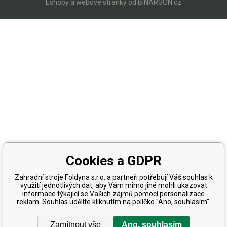
Eshopy
a
webové stránky
od
BINARGON.cz
Cookies a GDPR
Zahradní stroje Foldyna s.r.o. a partneři potřebují Váš souhlas k
využití jednotlivých dat, aby Vám mimo jiné mohli ukazovat
informace týkající se Vašich zájmů pomocí personalizace
reklam. Souhlas udělíte kliknutím na políčko "Ano, souhlasím".
Zamítnout vše
Ano, souhlasím