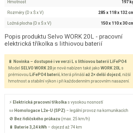
Hmotnost
197 k
Kultivátory
Rozměry (D x Š x V)
285 x 118 x 132 c
Ložná plocha (D x Š x V)
150 x 110 x 30 c
Nůžky na živý plot
Popis produktu Selvo WORK 20L - pracovní
Vysavače a foukače
elektrická tříkolka s lithiovou baterií
Elektrocentrály
🔋
Novinka – dostupné i ve verzi L s lithiovou baterií LiFePO4
Štěpkovače a drtiče
Model
SELVO WORK 20
je nově nabízen také jako
WORK 20L
s
prémiovou
LiFePO4 baterií
, která přináší
až 2× delší dojezd
, nižší
Elektrické skútry
hmotnost a stabilní výkon i při každodenním pracovním nasazení.
Elektrické tříkolky
⚡
Elektrická pracovní tříkolka
s vysokou nosností
📜
Homologace L2e-U (SPZ)
– legální provoz na komunikacích
Elektrické tříkolky pro seniory
🚫
Bez řidičského průkazu
(max. 25 km/h)
Elektrické tříkolky pracovní
🔋
Baterie 3,24 kWh
– dojezd až 74 km