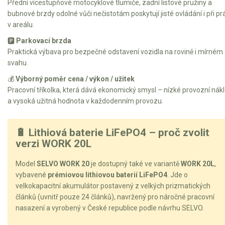
Přední vícestupňové motocyklové tlumiče, zadní listové pružiny a
bubnové brzdy odolné vůči nečistotám poskytují jisté ovládání i při pr
v areálu.
🅿️
Parkovací brzda
Praktická výbava pro bezpečné odstavení vozidla na rovině i mírném
svahu.
💰
Výborný poměr cena / výkon / užitek
Pracovní tříkolka, která dává ekonomický smysl – nízké provozní nák
a vysoká užitná hodnota v každodenním provozu.
🔋 Lithiová baterie LiFePO4 – proč zvolit
verzi WORK 20L
Model
SELVO WORK 20
je dostupný také ve variantě
WORK 20L
,
vybavené
prémiovou lithiovou baterií LiFePO4
. Jde o
velkokapacitní akumulátor postavený z velkých prizmatických
článků (uvnitř pouze 24 článků), navržený pro náročné pracovní
nasazení a vyrobený v České republice podle návrhu SELVO.