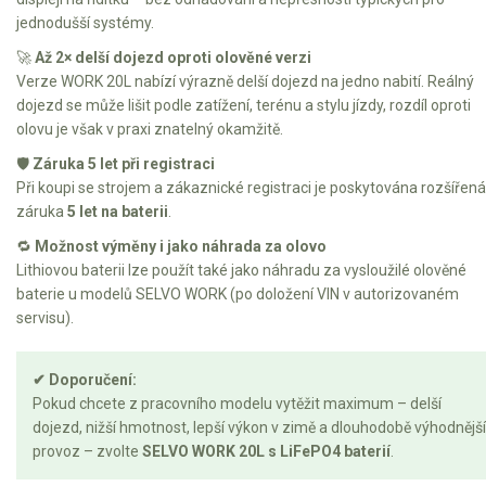
jednodušší systémy.
🚀
Až 2× delší dojezd oproti olověné verzi
Verze WORK 20L nabízí výrazně delší dojezd na jedno nabití. Reálný
dojezd se může lišit podle zatížení, terénu a stylu jízdy, rozdíl oproti
olovu je však v praxi znatelný okamžitě.
🛡️
Záruka 5 let při registraci
Při koupi se strojem a zákaznické registraci je poskytována rozšířená
záruka
5 let na baterii
.
🔁
Možnost výměny i jako náhrada za olovo
Lithiovou baterii lze použít také jako náhradu za vysloužilé olověné
baterie u modelů SELVO WORK (po doložení VIN v autorizovaném
servisu).
✔ Doporučení:
Pokud chcete z pracovního modelu vytěžit maximum – delší
dojezd, nižší hmotnost, lepší výkon v zimě a dlouhodobě výhodnější
provoz – zvolte
SELVO WORK 20L s LiFePO4 baterií
.