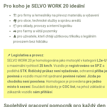
Pro koho je SELVO WORK 20 ideální
🏗️ pro firmy a řemeslníky na převoz materiálu a vybavení
🏘️ pro obce, technické služby a správu areálů
📦 pro sklady, provozy a interní logistiku
🚜 pro farmy a větší pozemky
👤 pro uživatele, kteří chtějí užitkovou tříkolku s legálním
provozem bez řidičáku
📌 Legislativa a provoz:
SELVO WORK 20 je homologována jako motocykl v kategorii
L2e-U
s maximální rychlostí
25 km/h
. Vozidlo je
registrováno se SPZ
a
podléhá
STK
.
Řidičský průkaz není vyžadován
, ochranná
přilba je
povinná
a vozidlo musí mít sjednané
povinné ručení
.
Jízda po
chodníku není povolena
. Homologace je provedena
pro jedno
místo k sezení
. Součástí dodávky je
COC list
, na jehož základě si
zákazník vozidlo
sám přihlásí
.
Spolehlivý pracovní pomocník pro každý den