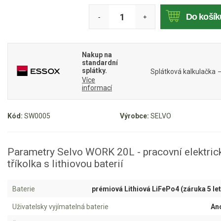
Mulčovače
Do košík
-
+
Křovinořezy a vyžínače
Nakup na
Benzínové křovinořezy a vyžínače
standardní
splátky.
Splátková kalkulačka
Aku křovinořezy a vyžínače
Více
informací
Motorové pily
Kód:
SW0005
Výrobce:
SELVO
Benzínové pily
Aku pily
Parametry Selvo WORK 20L - pracovní elektric
Elektrické pily
tříkolka s lithiovou baterií
Jednoruční pily
Vyvětvovací pily
Baterie
prémiová Lithiová LiFePo4 (záruka 5 let
Uživatelsky vyjímatelná baterie
An
AKU zahradní technika