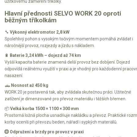
užitkovému zaměření tříkolky.
Hlavní přednosti SELVO WORK 20 oproti
běžným tříkolkám
🔧
Výkonný elektromotor 2,8 kW
Spolehlivý pohon s vysokým točivým momentem pomáhá zvládat i
náročnější provoz, rozjezdy a jízdu s nákladem.
🔋
Baterie 3,24 kWh – dojezd až 74 km
Vyšší kapacita baterie znamená delší provoz bez dobíjení. Dojezd
odpovídá reálnému využití v praxi a je vhodný pro každodenní pracov
nasazení.
🛻
Nosnost až 450 kg
WORK 20 je postavená tak, aby zvládala skutečnou práci. Užitečné
zatížení je dimenzované pro převoz materiálu i těžších břemen.
📦
Velká korba 1500 × 1100 × 300 mm
Prostorná ložná plocha usnadňuje nakládku a převoz. Praktické roz
korby oceníš při převozu beden, nářadí i sypkých materiálů.
🛞
Odpružení a brzdy pro provoz v praxi