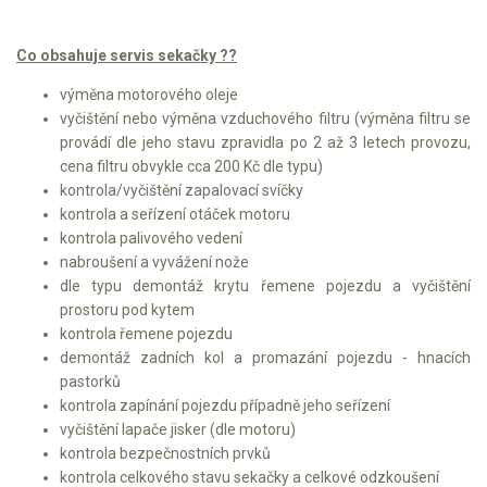
AKU zahradní technika
Aku křovinořezy a vyžínače
Co obsahuje servis sekačky ??
Aku pily
výměna motorového oleje
vyčištění nebo výměna vzduchového filtru (výměna filtru se
Aku sekačky
provádí dle jeho stavu zpravidla po 2 až 3 letech provozu,
Aku STIHL
cena filtru obvykle cca 200 Kč dle typu)
kontrola/vyčištění zapalovací svíčky
Aku AL-KO
kontrola a seřízení otáček motoru
kontrola palivového vedení
Štípačka na dřevo
nabroušení a vyvážení nože
dle typu demontáž krytu řemene pojezdu a vyčištění
VARI
prostoru pod kytem
kontrola řemene pojezdu
VARI malotraktory
demontáž zadních kol a promazání pojezdu - hnacích
pastorků
VARI multifunkční nosiče
kontrola zapínání pojezdu případně jeho seřízení
vyčištění lapače jisker (dle motoru)
Sněhové frézy
kontrola bezpečnostních prvků
kontrola celkového stavu sekačky a celkové odzkoušení