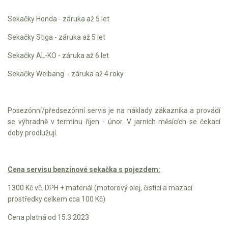
Mulčovače
Sekačky Honda - záruka až 5 let
Sekačky Stiga - záruka až 5 let
Křovinořezy a vyžínače
Sekačky AL-KO - záruka až 6 let
Benzínové křovinořezy a vyžínače
Sekačky Weibang - záruka až 4 roky
Aku křovinořezy a vyžínače
Motorové pily
Posezónní/předsezónní servis je na náklady zákazníka a provádí
se výhradně v termínu říjen - únor. V jarních měsících se čekací
doby prodlužují.
Benzínové pily
Aku pily
Elektrické pily
Cena servisu benzínové sekačka s pojezdem:
Jednoruční pily
1300 Kč vč. DPH + materiál (motorový olej, čistící a mazací
prostředky celkem cca 100 Kč)
Vyvětvovací pily
Cena platná od 15.3.2023