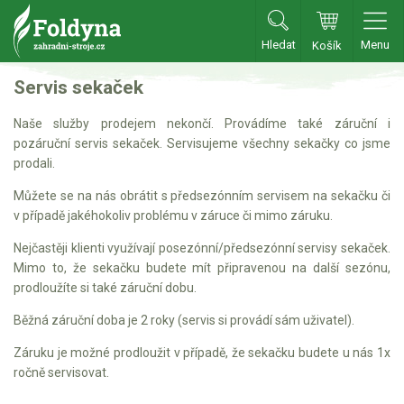
Hledat
Menu
Košík
Zahradní traktory
Servis sekaček
Naše služby prodejem nekončí. Provádíme také záruční i
Zahradní traktory
pozáruční servis sekaček. Servisujeme všechny sekačky co jsme
prodali.
Zahradní ridery
Aku traktory
Můžete se na nás obrátit s předsezónním servisem na sekačku či
v případě jakéhokoliv problému v záruce či mimo záruku.
Příslušenství
Nejčastěji klienti využívají posezónní/předsezónní servisy sekaček.
Sekačky
Mimo to, že sekačku budete mít připravenou na další sezónu,
prodloužíte si také záruční dobu.
Benzínové sekačky
Běžná záruční doba je 2 roky (servis si provádí sám uživatel).
Akumulátorové sekačky
Záruku je možné prodloužit v případě, že sekačku budete u nás 1x
Robotické sekačky
ročně servisovat.
Bubnové sekačky