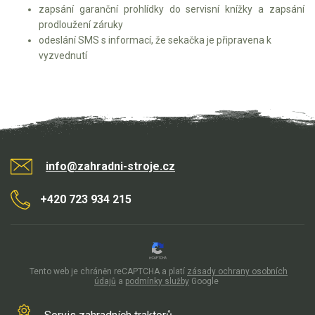
Vertikutátory
zapsání garanční prohlídky do servisní knížky a zapsání
prodloužení záruky
Kultivátory
odeslání SMS s informací, že sekačka je připravena k
vyzvednutí
Nůžky na živý plot
Vysavače a foukače
Elektrocentrály
Štěpkovače a drtiče
info@zahradni-stroje.cz
Elektrické skútry
+420 723 934 215
Elektrické tříkolky
Elektrické tříkolky pro seniory
Tento web je chráněn reCAPTCHA a platí
zásady ochrany osobních
údajů
a
podmínky služby
Google
Elektrické tříkolky pracovní