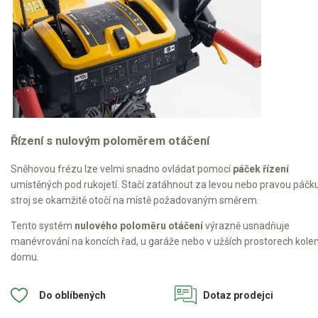
Řízení s nulovým poloměrem otáčení
Sněhovou frézu lze velmi snadno ovládat pomocí
páček řízení
umístěných pod rukojetí. Stačí zatáhnout za levou nebo pravou páčk
stroj se okamžitě otočí na místě požadovaným směrem.
Tento systém
nulového poloměru otáčení
výrazně usnadňuje
manévrování na koncích řad, u garáže nebo v užších prostorech kol
domu.
Do oblíbených
Dotaz prodejci