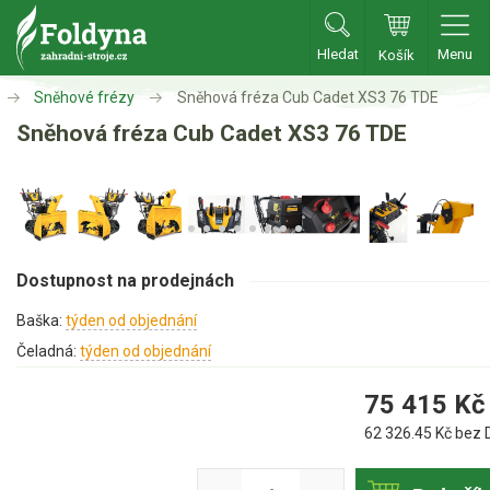
Hledat
Menu
Košík
Zahradní traktory
Sněhové frézy
Sněhová fréza Cub Cadet XS3 76 TDE
Sněhová fréza Cub Cadet XS3 76 TDE
Zahradní traktory
Zahradní ridery
Aku traktory
Příslušenství
Dostupnost na prodejnách
Sekačky
Baška:
týden od objednání
Čeladná:
týden od objednání
Benzínové sekačky
75 415
Kč
Akumulátorové sekačky
62 326.45
Kč bez 
Robotické sekačky
Bubnové sekačky