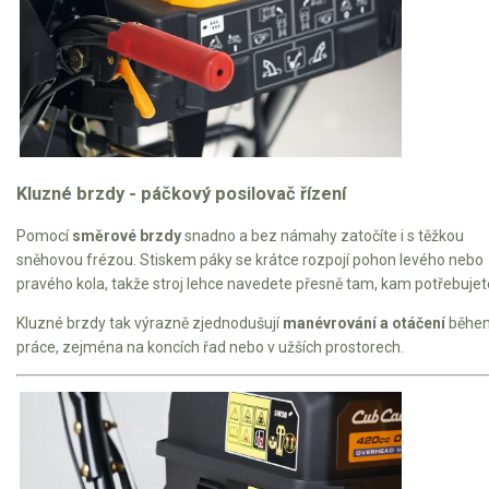
Kluzné brzdy - páčkový posilovač řízení
Pomocí
směrové brzdy
snadno a bez námahy zatočíte i s těžkou
sněhovou frézou. Stiskem páky se krátce rozpojí pohon levého nebo
pravého kola, takže stroj lehce navedete přesně tam, kam potřebujet
Kluzné brzdy tak výrazně zjednodušují
manévrování a otáčení
běhe
práce, zejména na koncích řad nebo v užších prostorech.