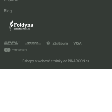
Blog
Eshopy
a
webové stránky
od
BINARGON.cz