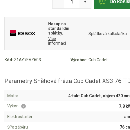
Do košík
-
+
Mulčovače
Křovinořezy a vyžínače
Nakup na
standardní
splátky.
Splátková kalkulačka
Benzínové křovinořezy a vyžínače
Více
informací
Aku křovinořezy a vyžínače
Motorové pily
Kód:
31AY7EVZ603
Výrobce:
Cub Cadet
Benzínové pily
Parametry Sněhová fréza Cub Cadet XS3 76 T
Aku pily
Elektrické pily
Motor
4-takt Cub Cadet, objem 420 cm
Jednoruční pily
Výkon
7,8 k
?
Vyvětvovací pily
Elektrostartér
an
AKU zahradní technika
Šíře záběru
76 c