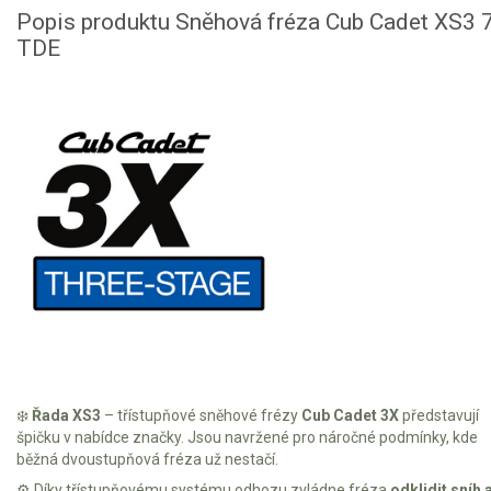
Vertikutátory
Popis produktu Sněhová fréza Cub Cadet XS3 
TDE
Kultivátory
Nůžky na živý plot
Vysavače a foukače
Elektrocentrály
Štěpkovače a drtiče
Elektrické skútry
Elektrické tříkolky
Elektrické tříkolky pro seniory
❄️
Řada XS3
– třístupňové sněhové frézy
Cub Cadet 3X
představují
špičku v nabídce značky. Jsou navržené pro náročné podmínky, kde
Elektrické tříkolky pracovní
běžná dvoustupňová fréza už nestačí.
⚙️ Díky třístupňovému systému odhozu zvládne fréza
odklidit sníh 