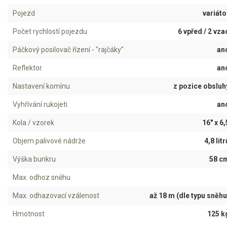
Pojezd
variáto
Aku křovinořezy a vyžínače
Počet rychlostí pojezdu
6 vpřed / 2 vza
Aku pily
Páčkový posilovač řízení - "rajčáky"
an
Aku sekačky
Aku STIHL
Reflektor
an
Aku AL-KO
Nastavení komínu
z pozice obsluh
Vyhřívání rukojeti
an
Štípačka na dřevo
Kola / vzorek
16" x 6,
VARI
Objem palivové nádrže
4,8 litr
VARI malotraktory
Výška bunkru
58 c
VARI multifunkční nosiče
Max. odhoz sněhu
Max. odhazovací vzálenost
až 18 m (dle typu sněhu
Sněhové frézy
Hmotnost
125 k