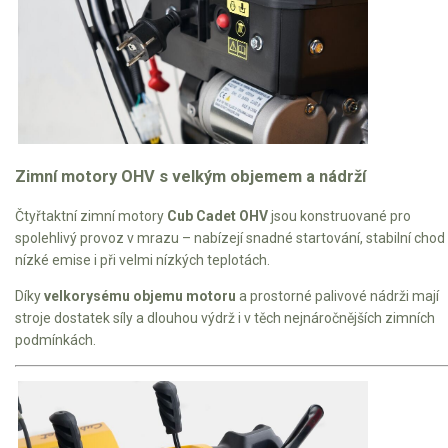
Zimní motory OHV s velkým objemem a nádrží
Čtyřtaktní zimní motory
Cub Cadet OHV
jsou konstruované pro
spolehlivý provoz v mrazu – nabízejí snadné startování, stabilní chod
nízké emise i při velmi nízkých teplotách.
Díky
velkorysému objemu motoru
a prostorné palivové nádrži mají
stroje dostatek síly a dlouhou výdrž i v těch nejnáročnějších zimních
podmínkách.