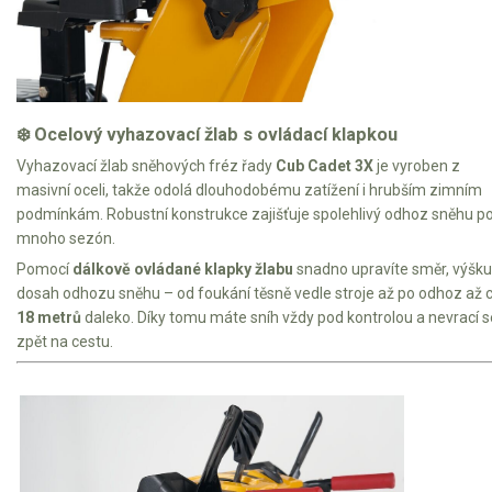
❄️ Ocelový vyhazovací žlab s ovládací klapkou
Vyhazovací žlab sněhových fréz řady
Cub Cadet 3X
je vyroben z
masivní oceli, takže odolá dlouhodobému zatížení i hrubším zimním
podmínkám. Robustní konstrukce zajišťuje spolehlivý odhoz sněhu p
mnoho sezón.
Pomocí
dálkově ovládané klapky žlabu
snadno upravíte směr, výšku 
dosah odhozu sněhu – od foukání těsně vedle stroje až po odhoz až 
18 metrů
daleko. Díky tomu máte sníh vždy pod kontrolou a nevrací s
zpět na cestu.