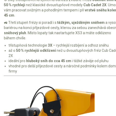
Elektrické čtyřkolky
50 % rychleji
než klasické dvoustupňové modely
Cub Cadet 2X
. Umo
vám pracovat svižným a pohodlným tempem i při
vrstvě sněhu kol
Náhradní díly
45 cm
.
🚜 Třetí stupeň frézy si poradí i s
těžkým, uježděným sněhem
a vyso
bariérou na konci příjezdové cesty, kterou za sebou zanechává obecn
Náhradní díly pro motorové pily
sněhový pluh
. Místo lopaty tak nastartujete XS3 a máte odklizeno
Zahradní traktory
během chvíle.
Řetězové pily
třístupňová technologie
3X
– rychlejší rozbíjení a odhoz sněhu
až o
50 % rychlejší odklízení
než u dvoustupňových fréz Cub Cad
Náhradní díly pro křovinořezy
2X
ideální pro
hluboký sníh do cca 45 cm
i těžké závěje od pluhu
Náhradní díly pro sekačky
vhodné pro delší příjezdové cesty a náročné podmínky kolem dom
firmy