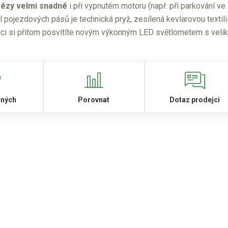
frézy velmi snadné
i při vypnutém motoru (např. při parkování ve
ál pojezdových pásů je technická pryž, zesílená kevlarovou textil
áci si přitom posvítíte novým výkonným LED světlometem s velik
ených
Porovnat
Dotaz prodejci