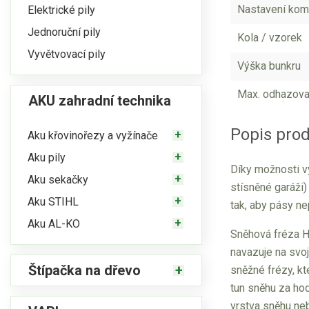
Nastavení kom
Elektrické pily
Jednoruční pily
Kola / vzorek
Vyvětvovací pily
Výška bunkru
Max. odhazova
AKU zahradní technika
Popis pro
Aku křovinořezy a vyžínače
Aku pily
Díky možnosti vy
Aku sekačky
stísněné garáži)
Aku STIHL
tak, aby pásy n
Aku AL-KO
Sněhová fréza HS
navazuje na svoj
Štípačka na dřevo
sněžné frézy, kt
tun sněhu za ho
vrstva sněhu neb