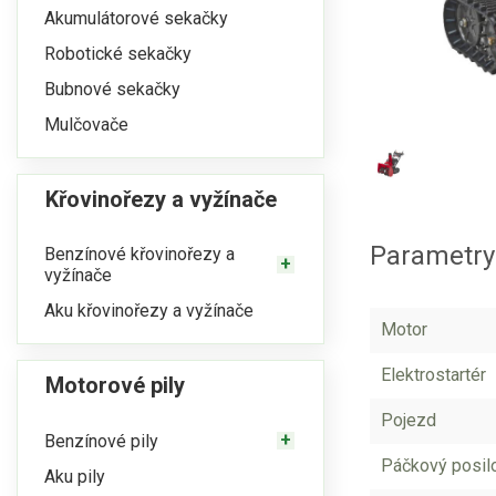
Akumulátorové sekačky
Robotické sekačky
Bubnové sekačky
Mulčovače
Křovinořezy a vyžínače
Parametry
Benzínové křovinořezy a
vyžínače
Aku křovinořezy a vyžínače
Motor
Elektrostartér
Motorové pily
Pojezd
Benzínové pily
Páčkový posilov
Aku pily