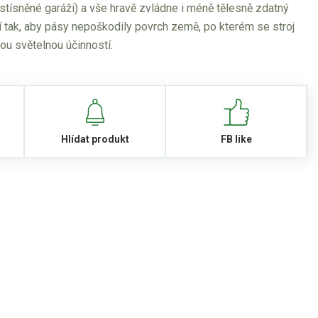
 stísněné garáži) a vše hravě zvládne i méně tělesně zdatný
ií tak, aby pásy nepoškodily povrch země, po kterém se stroj
ou světelnou účinností.
Hlídat produkt
FB like