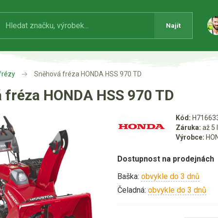
Najít
frézy
Sněhová fréza HONDA HSS 970 TD
 fréza HONDA HSS 970 TD
Kód:
H71663
Záruka:
až 5 
Výrobce:
HO
Dostupnost na prodejnách
Baška:
obvykle do 3 dnů
Čeladná:
obvykle do 3 dnů