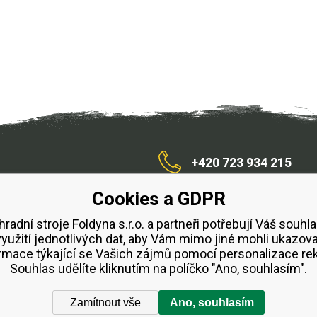
+420 723 934 215
Cookies a GDPR
/zahradnístroje
hradní stroje Foldyna s.r.o. a partneři potřebují Váš souhla
využití jednotlivých dat, aby Vám mimo jiné mohli ukazova
bchodní podmínky
Splátkový prodej ESSOX
Půjčovn
rmace týkající se Vašich zájmů pomocí personalizace re
Souhlas udělíte kliknutím na políčko "Ano, souhlasím".
Zamítnout vše
Ano, souhlasím