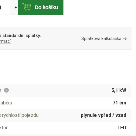
Do košíku
+
 standardní splátky.
Splátková kalkulačka
ormací
n
5,1 kW
?
záběru
71 cm
 rychlostí pojezdu
plynule vpřed / vzad
ktor
LED