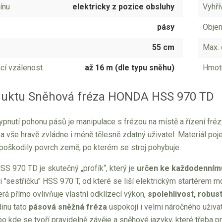
ínu
elektricky z pozice obsluhy
Vyhřív
pásy
Objem
55 cm
Max. 
cí vzálenost
až 16 m (dle typu sněhu)
Hmot
duktu Sněhová fréza HONDA HSS 970 TD
pnutí pohonu pásů je manipulace s frézou na místě a řízení fréz
 a vše hravě zvládne i méně tělesně zdatný uživatel. Materiál poj
epoškodily povrch země, po kterém se stroj pohybuje.
S 970 TD je skutečný „profík“, který je
určen ke každodenním
i "sestřičku" HSS 970 T, od které se liší elektrickým startérem
erá přímo ovlivňuje vlastní odklízecí výkon,
spolehlivost, robus
dinu tato
pásová sněžná fréza
uspokojí i velmi náročného uživa
o kde se tvoří pravidelně závěje a sněhové jazyky, které třeba pr