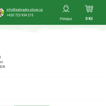
info@zahradni-stroje.cz
+420 723 934 215
0 Kč
Přihlásit
3
let
NDA