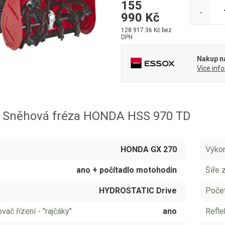
155
-
990
Kč
128 917.36
Kč bez
DPH
Nakup na
Více inf
 Sněhová fréza HONDA HSS 970 TD
HONDA GX 270
Výko
ano + počítadlo motohodin
Šíře 
HYDROSTATIC Drive
Počet
ač řízení - "rajčáky"
ano
Refle