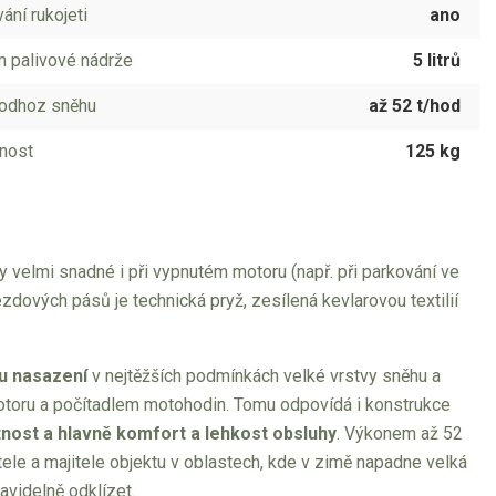
ání rukojeti
ano
 palivové nádrže
5 litrů
odhoz sněhu
až 52 t/hod
nost
125 kg
y velmi snadné i při vypnutém motoru (např. při parkování ve
ezdových pásů je technická pryž, zesílená kevlarovou textilií
u nasazení
v nejtěžších podmínkách velké vrstvy sněhu a
 motoru a počítadlem motohodin. Tomu odpovídá i konstrukce
tnost a hlavně komfort a lehkost obsluhy
. Výkonem až 52
tele a majitele objektu v oblastech, kde v zimě napadne velká
avidelně odklízet.