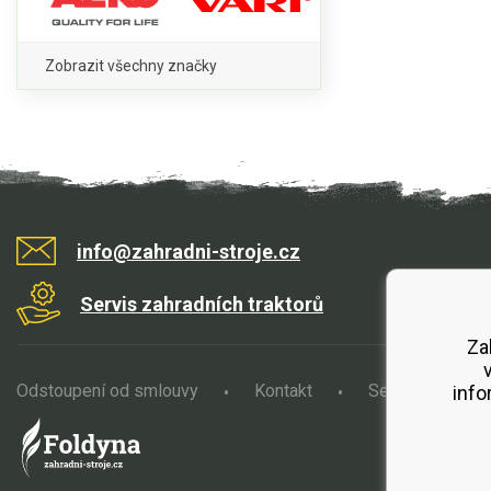
Zobrazit všechny značky
info@zahradni-stroje.cz
Servis zahradních traktorů
Za
Odstoupení od smlouvy
Kontakt
Servis
O
info