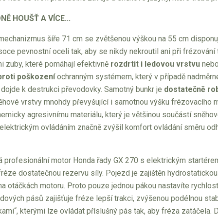
NĚ HOUŠŤ A VÍCE...
 mechanizmus šíře 71 cm se zvětšenou výškou na 55 cm dispon
ce pevnostní oceli tak, aby se nikdy nekroutil ani při frézován
 zuby, které pomáhají efektivně
rozdrtit i ledovou vrstvu
nebo 
proti poškození
ochranným systémem, který v případě nadměrné
ž dojde k destrukci převodovky. Samotný bunkr je
dostatečně rob
ěhové vrstvy mnohdy převyšující i samotnou výšku frézovacího m
emicky agresivnímu materiálu, který je většinou součástí sněhové
elektrickým ovládáním značně zvýšil komfort ovládání směru odh
á profesionální motor Honda řady GX 270 s elektrickým startére
fréze dostatečnou rezervu síly. Pojezd je zajištěn hydrostaticko
a otáčkách motoru. Proto pouze jednou pákou nastavíte rychlost jí
ových pásů zajišťuje fréze lepší trakci, zvýšenou podélnou stabilit
ami“, kterými lze ovládat příslušný pás tak, aby fréza zatáčela.