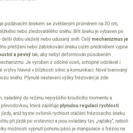
uje podávacím šnekem se zvětšeným průměrem na 30 cm,
í těžkého nebo zledovatělého sněhu. Břit šneku je vybaven po
delší dobu uleželý nebo udusaný sníh. Celý
mechanizmus je
ho přetížení nebo zablokování šneku cizím předmětem vypne
ustní a pevný
tak, aby nebyl deformován působením
echanizmu. Je vyroben z odolné oceli, schopné odolávat i
 vrstvy hlavně v blízkosti silnic a komunikací. Nově tvarovaný
ozu sněhu. Plynulé nastavení výšky frézování je zde
m, naladěný do režimu nejvyššího kroutícího momentu a
u převodovkou, která zajišťuje
plynulou regulaci rychlosti
zdy, aniž byste ovlivnili rychlost otáčení frézovacího šneku.
u při jízdě po vrstevnici a jsou ovládány tzv. „rajčáky“, neboli
 Díky možnosti vypnutí pohonu pásů je manipulace s frézou na