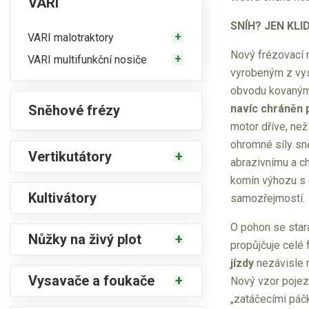
VARI
SNÍH? JEN KLID
VARI malotraktory
Nový frézovací
VARI multifunkční nosiče
vyrobeným z vyso
obvodu kovanými
navíc chráněn 
Sněhové frézy
motor dříve, ne
ohromné síly sn
Vertikutátory
abrazivnímu a ch
komín výhozu s 
Kultivátory
samozřejmostí.
O pohon se star
Nůžky na živý plot
propůjčuje celé 
jízdy
nezávisle n
Vysavače a foukače
Nový vzor pojezd
„zatáčecími páčk