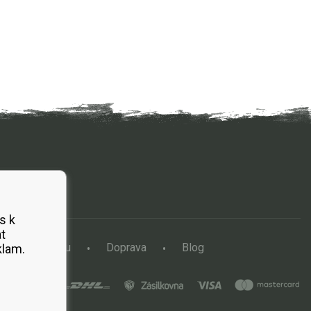
s k
t
a vertikutátoru
Doprava
Blog
klam.