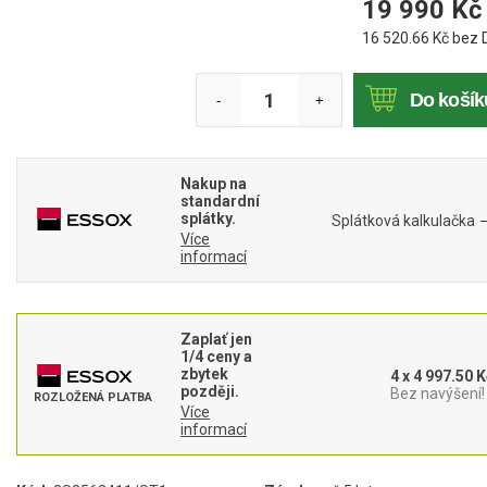
19 990
Kč
Mulčovače
16 520.66
Kč bez 
Křovinořezy a vyžínače
Do košík
-
+
Benzínové křovinořezy a vyžínače
Aku křovinořezy a vyžínače
Nakup na
standardní
Motorové pily
splátky.
Splátková kalkulačka
Více
informací
Benzínové pily
Aku pily
Zaplať jen
Elektrické pily
1/4 ceny a
zbytek
4 x 4 997.50 K
Jednoruční pily
později.
Bez navýšení!
ROZLOŽENÁ PLATBA
Více
Vyvětvovací pily
informací
AKU zahradní technika