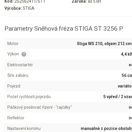
Kód:
2S2562411/ST1
Záruka:
až 5 let
Výrobce:
STIGA
Aku křovinořezy a vyžínače
Aku pily
Parametry Sněhová fréza STIGA ST 3256 P
Aku sekačky
Aku STIHL
Motor
Stiga WS 210, objem 212 cm
Aku AL-KO
Výkon
4,4 k
?
Štípačka na dřevo
Elektrostartér
n
Šíře záběru
56 c
VARI
Pojezd
variáto
VARI malotraktory
Počet rychlostí pojezdu
5 vpřed / 2 vza
VARI multifunkční nosiče
Páčkový posilovač řízení - "rajčáky"
n
Reflektor
n
Sněhové frézy
Nastavení komínu
manuálně z pozice obsluh