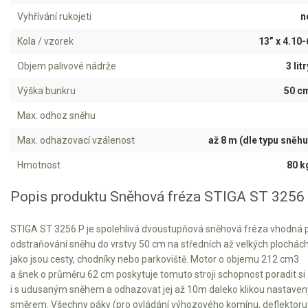
Vertikutátory
Vyhřívání rukojeti
n
Kultivátory
Kola / vzorek
13” x 4.10-
Nůžky na živý plot
Objem palivové nádrže
3 litr
Výška bunkru
50 c
Vysavače a foukače
Max. odhoz sněhu
Elektrocentrály
Max. odhazovací vzálenost
až 8 m (dle typu sněhu
Štěpkovače a drtiče
Hmotnost
80 k
Elektrické skútry
Popis produktu Sněhová fréza STIGA ST 3256
Elektrické tříkolky
STIGA ST 3256 P je spolehlivá dvoustupňová sněhová fréza vhodná 
odstraňování sněhu do vrstvy 50 cm na středních až velkých plochách
Elektrické tříkolky pro seniory
jako jsou cesty, chodníky nebo parkoviště. Motor o objemu 212 cm3
a šnek o průměru 62 cm poskytuje tomuto stroji schopnost poradit si
Elektrické tříkolky pracovní
i s udusaným sněhem a odhazovat jej až 10m daleko klikou nastave
směrem. Všechny páky (pro ovládání výhozového komínu, deflektoru