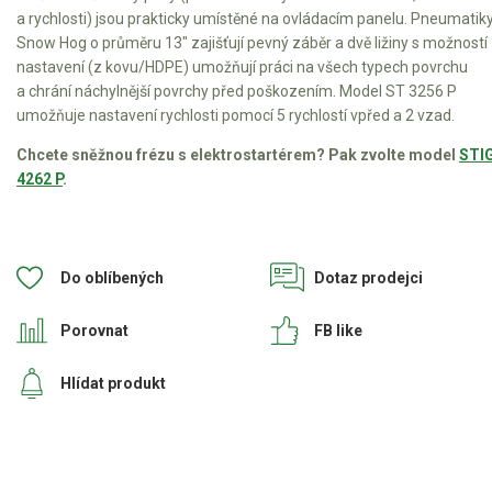
Elektrické čtyřkolky
a rychlosti) jsou prakticky umístěné na ovládacím panelu. Pneumatik
Snow Hog o průměru 13" zajišťují pevný záběr a dvě ližiny s možností
Náhradní díly
nastavení (z kovu/HDPE) umožňují práci na všech typech
povrchu
a chrání náchylnější povrchy před poškozením. Model ST 3256 P
umožňuje nastavení rychlosti pomocí 5 rychlostí vpřed a 2 vzad.
Náhradní díly pro motorové pily
Zahradní traktory
Chcete sněžnou frézu s elektrostartérem? Pak zvolte model
STI
4262 P
.
Řetězové pily
Náhradní díly pro křovinořezy
Náhradní díly pro sekačky
Do oblíbených
Dotaz prodejci
Porovnat
FB like
Hlídat produkt