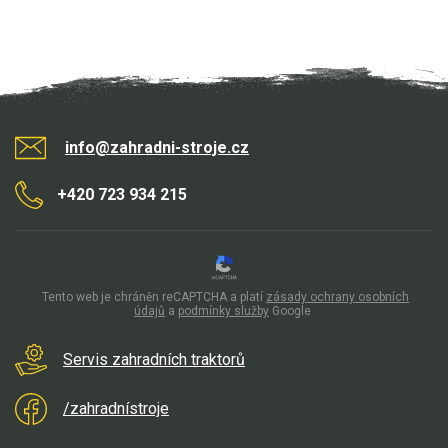
info@zahradni-stroje.cz
+420 723 934 215
Tento web je chráněn reCAPTCHA a platí
zásady ochrany osobních
údajů
a
podmínky služby
Google
Servis zahradních traktorů
/zahradnístroje