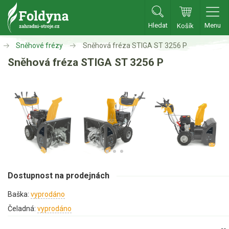
Hledat
Menu
Košík
Zahradní traktory
Sněhové frézy
Sněhová fréza STIGA ST 3256 P
Sněhová fréza STIGA ST 3256 P
Zahradní traktory
Zahradní ridery
Aku traktory
Příslušenství
Sekačky
Benzínové sekačky
Dostupnost na prodejnách
Akumulátorové sekačky
Baška:
vyprodáno
Robotické sekačky
Čeladná:
vyprodáno
Bubnové sekačky