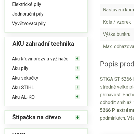
Elektrické pily
Nastavení kom
Jednoruční pily
Kola / vzorek
Vyvětvovací pily
Výška bunkru
AKU zahradní technika
Max. odhazova
Aku křovinořezy a vyžínače
Popis pro
Aku pily
Aku sekačky
STIGA ST 5266 P
středně velké pl
Aku STIHL
přilnavost. Sně
Aku AL-KO
odhodit sníh až
5266 P extrémn
Štípačka na dřevo
podmínkách. Vše