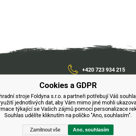
+420 723 934 215
Cookies a GDPR
/zahradnístroje
hradní stroje Foldyna s.r.o. a partneři potřebují Váš souhla
využití jednotlivých dat, aby Vám mimo jiné mohli ukazova
bchodní podmínky
Splátkový prodej ESSOX
Půjčovn
rmace týkající se Vašich zájmů pomocí personalizace re
Souhlas udělíte kliknutím na políčko "Ano, souhlasím".
Zamítnout vše
Ano, souhlasím