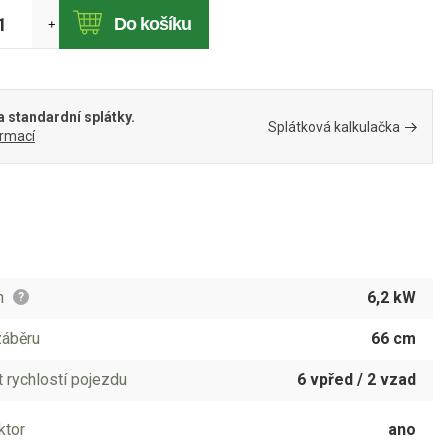
Do košíku
+
 standardní splátky.
Splátková kalkulačka
ormací
n
6,2 kW
?
záběru
66 cm
 rychlostí pojezdu
6 vpřed / 2 vzad
ktor
ano