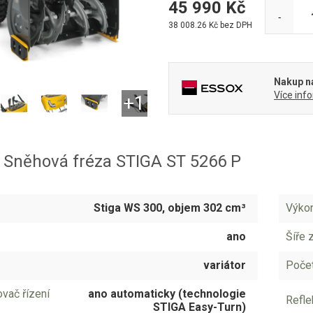
45 990
Kč
-
38 008.26
Kč bez DPH
Nakup na
Více inf
 Sněhová fréza STIGA ST 5266 P
Stiga WS 300, objem 302 cm³
Výko
ano
Šíře 
variátor
Počet
vač řízení
ano automaticky (technologie
Refle
STIGA Easy-Turn)