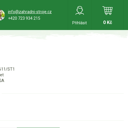
info@zahradni-stroje.cz
+420 723 934 215
0 Kč
Přihlásit
611/ST1
let
GA