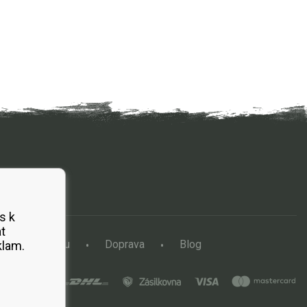
s k
t
a vertikutátoru
Doprava
Blog
klam.