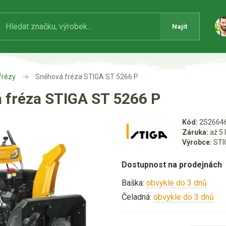
Najít
frézy
Sněhová fréza STIGA ST 5266 P
 fréza STIGA ST 5266 P
Kód:
2S2664
Záruka:
až 5 
Výrobce:
STI
Dostupnost na prodejnách
Baška:
obvykle do 3 dnů
Čeladná:
obvykle do 3 dnů