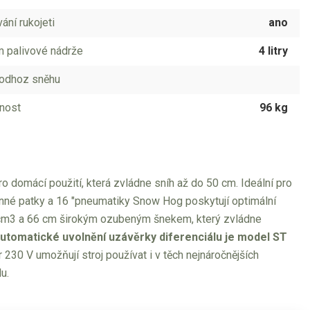
ání rukojeti
ano
 palivové nádrže
4 litry
odhoz sněhu
nost
96 kg
 domácí použití, která zvládne sníh až do 50 cm. Ideální pro
ranné patky a 16 "pneumatiky Snow Hog poskytují optimální
cm3 a 66 cm širokým ozubeným šnekem, který zvládne
utomatické uvolnění uzávěrky diferenciálu je model ST
r 230 V umožňují stroj používat i v těch nejnáročnějších
u.