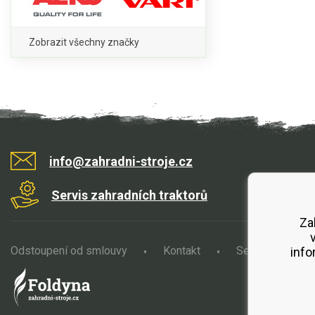
Zobrazit všechny značky
info@zahradni-stroje.cz
Servis zahradních traktorů
Za
Odstoupení od smlouvy
Kontakt
Servis
O
info