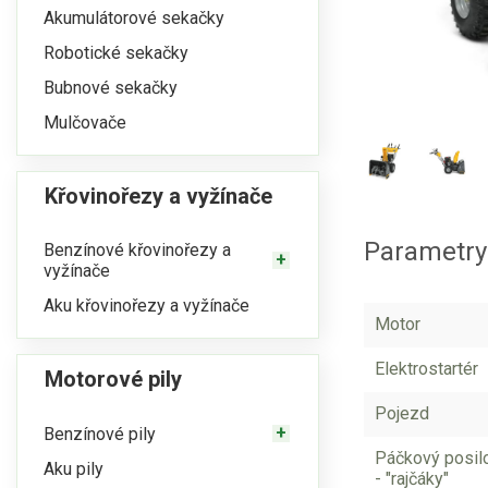
Akumulátorové sekačky
Robotické sekačky
Bubnové sekačky
Mulčovače
Křovinořezy a vyžínače
Parametry
Benzínové křovinořezy a
vyžínače
Aku křovinořezy a vyžínače
Motor
Elektrostartér
Motorové pily
Pojezd
Benzínové pily
Páčkový posilo
Aku pily
- "rajčáky"