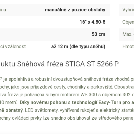
ínu
manuálně z pozice obsluhy
Vyhřív
16" x 4.80-8
Objem
53 cm
Max. 
cí vzálenost
až 12 m (dle typu sněhu)
Hmot
duktu Sněhová fréza STIGA ST 5266 P
 je spolehlivá a robustní dvoustupňová sněhová fréza vhodná pro
ochy, jako jsou příjezdové cesty, chodníky a parkoviště. Oboust
hová fréza je poháněna silným motorem WS 300 s objemem 302 
 10 metrů.
Díky novému pohonu s technologií Easy-Turn pro a
ě obratný.
LED světlomety, vyhřívaná rukojeť a
elektrický starté
chny ovládací prvky lze snadno obsluhovat ze středového panel