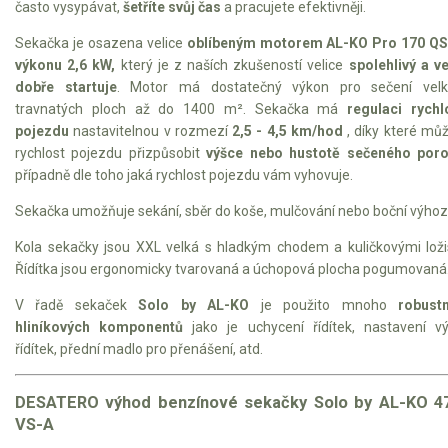
často vysypávat,
šetříte svůj čas
a pracujete efektivněji.
Elektrické tříkolky pro seniory
Sekačka je osazena velice
oblíbeným motorem AL-KO Pro 170 QS
Elektrické tříkolky pracovní
výkonu 2,6 kW,
který je z naších zkušeností velice
spolehlivý a v
dobře startuje
. Motor má dostatečný výkon pro sečení velk
Elektrické čtyřkolky
travnatých ploch až do 1400 m². Sekačka má
regulaci rychl
pojezdu
nastavitelnou v rozmezí
2,5 - 4,5 km/hod
, díky které mů
Náhradní díly
rychlost pojezdu přizpůsobit
výšce nebo hustotě sečeného poro
případně dle toho jaká rychlost pojezdu vám vyhovuje.
Náhradní díly pro motorové pily
Sekačka umožňuje sekání, sběr do koše, mulčování nebo boční výhoz
Zahradní traktory
Kola sekačky jsou XXL velká s hladkým chodem a kuličkovými loži
Řetězové pily
Řídítka jsou ergonomicky tvarovaná a úchopová plocha pogumovaná
Náhradní díly pro křovinořezy
V řadě sekaček
Solo by AL-KO
je použito mnoho
robust
hliníkových komponentů
jako je uchycení řídítek, nastavení v
Náhradní díly pro sekačky
řídítek, přední madlo pro přenášení, atd.
DESATERO výhod benzínové sekačky Solo by AL-KO 4
VS-A