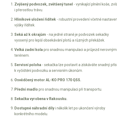
Zvýšený podvozek, zvětšený tunel
- vynikající plnění koše, zv
i přerostlou trávu.
Hliníkové uložení řídítek
- robustní provedení včetně nastaven
výšky řídítek.
Seká až k okrajům
- na jedné straně je podvozek sekačky
vyosený pro lepší obsekávání plotů a různých překážek.
Velká zadní kola
pro snadnou manipulaci a průjezd nerovným
terénem.
Servisní poloha
- sekačka lze postavit a získáváte snadný pří
k vyčištění podvozku a servisním úkonům.
Osvědčený motor AL-KO PRO 170 QSS.
Přední madlo
pro snadnou manipulaci při transportu.
Sekačka vyrobena v Rakousku.
Dostupné náhradní díly
i několik let po ukončení výroby
konkrétního modelu.