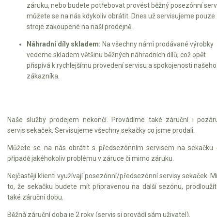
záruku, nebo budete potřebovat provést běžný posezónní servi
můžete se na nás kdykoliv obrátit. Dnes už servisujeme pouze
stroje zakoupené na naší prodejně.
Náhradní díly skladem:
Na všechny námi prodávané výrobky
vedeme skladem většinu běžných náhradních dílů, což opět
přispívá k rychlejšímu provedení servisu a spokojenosti našeho
zákazníka.
Naše služby prodejem nekončí. Provádíme také záruční i pozár
servis sekaček. Servisujeme všechny sekačky co jsme prodali.
Můžete se na nás obrátit s předsezónním servisem na sekačku 
případě jakéhokoliv problému v záruce či mimo záruku.
Nejčastěji klienti využívají posezónní/předsezónní servisy sekaček. 
to, že sekačku budete mít připravenou na další sezónu, prodloužít
také záruční dobu.
Běžná záruční doba je 2 roky (servis si provádí sám uživatel).