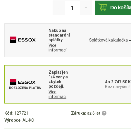
Do košík
-
+
Akumulátorové sekačky
Robotické sekačky
Bubnové sekačky
Nakup na
standardní
Mulčovače
splátky.
Splátková kalkulačka
Více
informací
Křovinořezy a vyžínače
Benzínové křovinořezy a vyžínače
Zaplať jen
Aku křovinořezy a vyžínače
1/4 ceny a
zbytek
4 x 2 747.50 K
později.
Bez navýšení!
ROZLOŽENÁ PLATBA
Motorové pily
Více
informací
Benzínové pily
Kód:
127721
Záruka:
až 6 let
?
Aku pily
Výrobce:
AL-KO
Elektrické pily