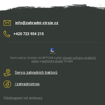
info@zahradni-stroje.cz
+420 723 934 215
Tento web je chráněn reCAPTCHA a platí
zásady ochrany osobních
údajů
a
podmínky služby
Google
Servis zahradních traktorů
/zahradnístroje
Odstoupení od smlouvy