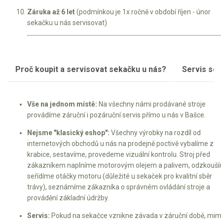
Záruka až 6 let
(podmínkou je 1x ročně v období říjen - únor
sekačku u nás servisovat)
Proč koupit a servisovat sekačku u nás?
Servis se
Vše na jednom místě:
Na všechny námi prodávané stroje
provádíme záruční i pozáruční servis přímo u nás v Bašce.
Nejsme "klasický eshop":
Všechny výrobky na rozdíl od
internetových obchodů u nás na prodejně poctivě vybalíme z
krabice, sestavíme, provedeme vizuální kontrolu. Stroj před
zákazníkem naplníme motorovým olejem a palivem, odzkouší
seřídíme otáčky motoru (důležité u sekaček pro kvalitní sběr
trávy), seznámíme zákazníka o správném ovládání stroje a
provádění základní údržby.
Servis:
Pokud na sekačce vznikne závada v záruční době, mi