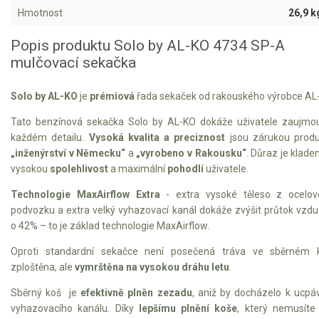
VARI multifunkční nosiče
Hmotnost
26,9 k
Sněhové frézy
Popis produktu Solo by AL-KO 4734 SP-A
mulčovací sekačka
Vertikutátory
Solo by AL-KO
je
prémiová
řada sekaček od rakouského výrobce AL
Kultivátory
Tato benzínová sekačka Solo by AL-KO dokáže uživatele zaujmo
Nůžky na živý plot
každém detailu.
Vysoká kvalita a preciznost
jsou zárukou prod
„inženýrství v Německu“
a
„vyrobeno v Rakousku“
. Důraz je klade
vysokou
spolehlivost
a maximální
pohodlí
uživatele.
Vysavače a foukače
Technologie MaxAirflow Extra
- extra vysoké těleso z ocelov
Elektrocentrály
podvozku a extra velký vyhazovací kanál dokáže zvýšit průtok vzd
o 42% – to je základ technologie MaxAirflow.
Štěpkovače a drtiče
Oproti standardní sekačce není posečená tráva ve sběrném k
Elektrické skútry
zploštěna, ale
vymrštěna na vysokou dráhu letu
.
Sběrný koš je
efektivně plněn zezadu
, aniž by docházelo k ucpá
Elektrické tříkolky
vyhazovacího kanálu. Díky
lepšímu plnění koše
, který nemusíte