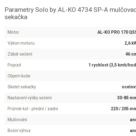
Jednoruční pily
Parametry Solo by AL-KO 4734 SP-A mulčovac
Vyvětvovací pily
sekačka
AKU zahradní technika
Motor
AL-KO PRO 170 QS
Výkon motoru
2,6 k
Aku křovinořezy a vyžínače
Záběr sečení
46 c
Aku pily
Aku sekačky
Pojezd
1 rychlost (3,5 kmh/hod
Aku STIHL
Objem koše
Aku AL-KO
Skelet sekačky
ocelov
Nastavení výšky sečení
30-85 m
Štípačka na dřevo
Průměr kol - přední / zadní
220 / 205 m
VARI
Mulčování
an
VARI malotraktory
Boční výhoz
an