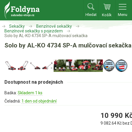
Hledat
Menu
Košík
Zahradní traktory
Sekačky
Benzínové sekačky
Benzínové sekačky s pojezdem
Solo by AL-KO 4734 SP-A mulčovací sekačka
Zahradní traktory
Solo by AL-KO 4734 SP-A mulčovací sekačka
Zahradní ridery
Aku traktory
Příslušenství
Dostupnost na prodejnách
Sekačky
Baška:
Skladem 1 ks
Čeladná:
1 den od objednání
Benzínové sekačky
10 990
K
Benzínové sekačky s pojezdem
Benzínové sekačky bez pojezdu
9 082.64
Kč bez 
Benzínové sekačky se startérem