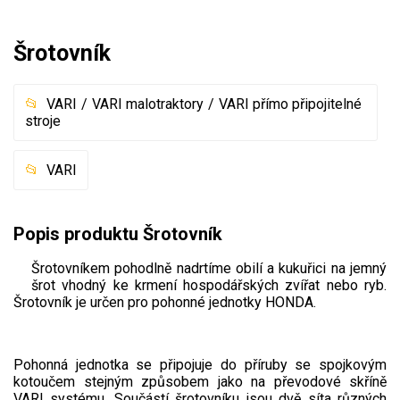
Mulčovače
Šrotovník
Křovinořezy a vyžínače
VARI
VARI malotraktory
VARI přímo připojitelné
Benzínové křovinořezy a vyžínače
stroje
Aku křovinořezy a vyžínače
VARI
Motorové pily
Benzínové pily
Popis produktu Šrotovník
Aku pily
Šrotovníkem pohodlně nadrtíme obilí a kukuřici na jemný
Elektrické pily
šrot vhodný ke krmení hospodářských zvířat nebo ryb.
Šrotovník je určen pro pohonné jednotky HONDA.
Jednoruční pily
Vyvětvovací pily
Pohonná jednotka se připojuje do příruby se spojkovým
kotoučem stejným způsobem jako na převodové skříně
AKU zahradní technika
VARI systému. Součástí šrotovníku jsou dvě síta různých