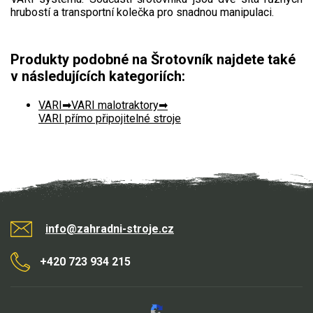
hrubostí a transportní kolečka pro snadnou manipulaci.
Aku křovinořezy a vyžínače
Aku pily
Produkty podobné na Šrotovník najdete také
Aku sekačky
v následujících kategoriích:
Aku STIHL
VARI
VARI malotraktory
Aku AL-KO
VARI přímo připojitelné stroje
Štípačka na dřevo
VARI
VARI malotraktory
info@zahradni-stroje.cz
VARI akční sety
+420 723 934 215
VARI DSK-316
VARI DSK-317