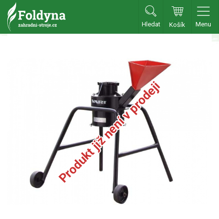
Hledat
Menu
Košík
Zahradní traktory
Zahradní traktory
Zahradní ridery
Produkt již není v prodeji
Aku traktory
Příslušenství
Sekačky
Benzínové sekačky
Akumulátorové sekačky
Robotické sekačky
Bubnové sekačky