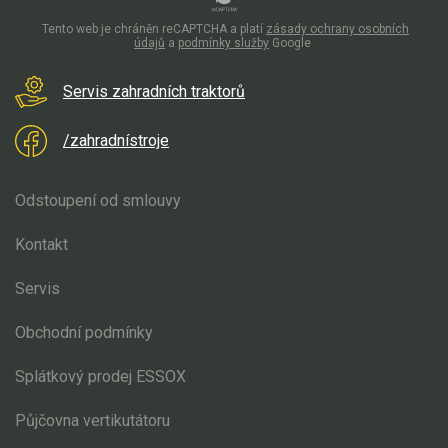
VARI pohonné jednotky
VARI přímo připojitelné stroje
Tento web je chráněn reCAPTCHA a platí
zásady ochrany osobních
údajů
a
podmínky služby
Google
VARI šrotovné a ekodotace
Servis zahradních traktorů
VARI multifunkční nosiče
/zahradnístroje
Sněhové frézy
Vertikutátory
Odstoupení od smlouvy
Kultivátory
Kontakt
Nůžky na živý plot
Servis
Vysavače a foukače
Obchodní podmínky
Elektrocentrály
Splátkový prodej ESSOX
Štěpkovače a drtiče
Půjčovna vertikutátoru