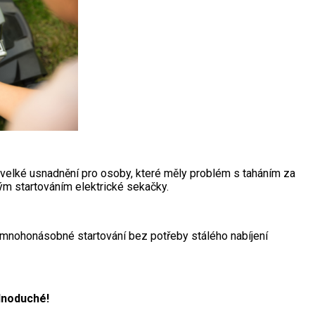
ě velké usnadnění pro osoby, které měly problém s taháním za
ým startováním elektrické sekačky.
 mnohonásobné startování bez potřeby stálého nabíjení
dnoduché!