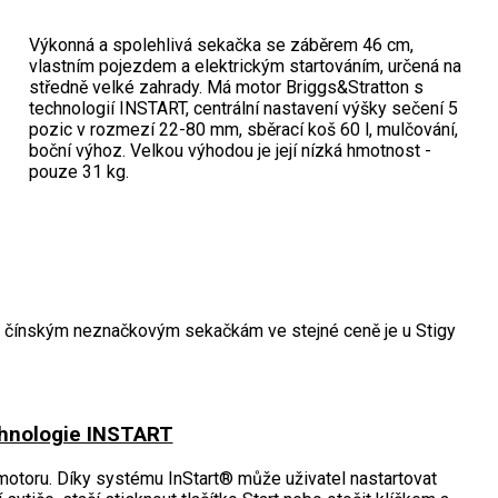
Výkonná a spolehlivá sekačka se záběrem 46 cm,
vlastním pojezdem a elektrickým startováním, určená na
středně velké zahrady. Má motor Briggs&Stratton s
technologií INSTART, centrální nastavení výšky sečení 5
pozic v rozmezí 22-80 mm, sběrací koš 60 l, mulčování,
boční výhoz. Velkou výhodou je její nízká hmotnost -
pouze 31 kg.
oti čínským neznačkovým sekačkám ve stejné ceně je u Stigy
chnologie INSTART
 motoru. Díky systému InStart® může uživatel nastartovat