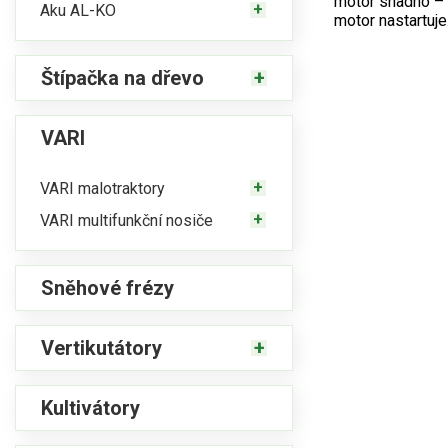
motor snadno – b
Aku AL-KO
motor nastartuje
Štípačka na dřevo
VARI
VARI malotraktory
VARI multifunkční nosiče
Sněhové frézy
Vertikutátory
Kultivátory