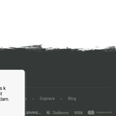
s k
t
a vertikutátoru
Doprava
Blog
klam.