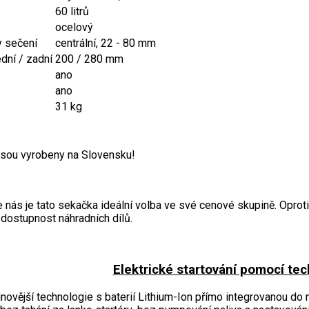
60 litrů
ocelový
y sečení
centrální, 22 - 80 mm
dní / zadní
200 / 280 mm
ano
ano
31 kg
sou vyrobeny na Slovensku!
e nás je tato sekačka ideální volba ve své cenové skupině. Opr
a dostupnost náhradních dílů.
Elektrické startování pomocí te
novější technologie s baterií Lithium-Ion přímo integrovanou do