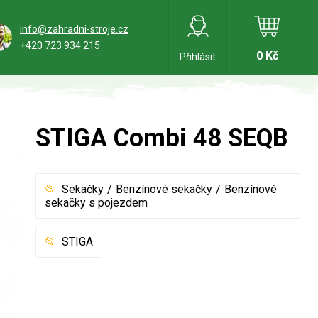
info@zahradni-stroje.cz
+420 723 934 215
0 Kč
Přihlásit
STIGA Combi 48 SEQB
Sekačky
Benzínové sekačky
Benzínové
sekačky s pojezdem
STIGA