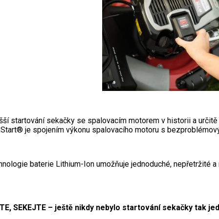
šší startování sekačky se spalovacím motorem v historii a určit
 InStart® je spojením výkonu spalovacího motoru s bezproblémov
nologie baterie Lithium-Ion umožňuje jednoduché, nepřetržité a
E, SEKEJTE – ještě nikdy nebylo startování sekačky tak je