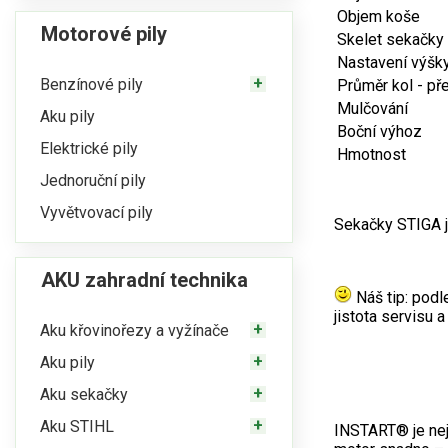
Objem koše
Motorové pily
Skelet sekačky
Nastavení výšk
Benzínové pily
Průměr kol - pře
Mulčování
Aku pily
Boční výhoz
Elektrické pily
Hmotnost
Jednoruční pily
Vyvětvovací pily
Sekačky STIGA j
AKU zahradní technika
Náš tip: podl
jistota servisu 
Aku křovinořezy a vyžínače
Aku pily
Aku sekačky
Aku STIHL
INSTART® je nej