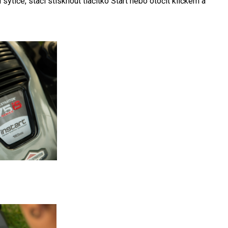
ytiče, stačí stisknout tlačítko Start nebo otočit klíčkem a