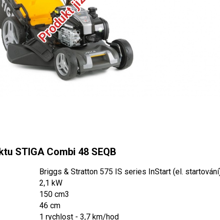
ktu STIGA Combi 48 SEQB
Briggs & Stratton 575 IS series InStart (el. startování
2,1 kW
150 cm3
46 cm
1 rychlost - 3,7 km/hod