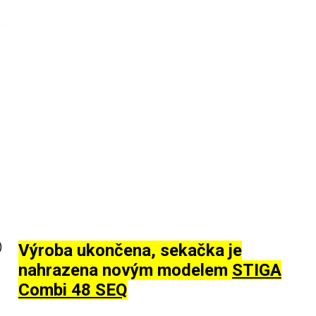
)
Výroba ukončena, sekačka je
nahrazena novým modelem
STIGA
Combi 48 SEQ