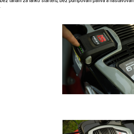
ez tahání za lanko startéru, bez pumpování paliva a nastavování s
.