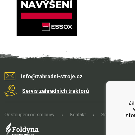
info@zahradni-stroje.cz
Servis zahradních traktorů
Za
Odstoupení od smlouvy
Kontakt
Servis
O
info