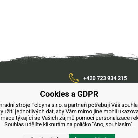
+420 723 934 215
Cookies a GDPR
/zahradnístroje
hradní stroje Foldyna s.r.o. a partneři potřebují Váš souhla
využití jednotlivých dat, aby Vám mimo jiné mohli ukazova
bchodní podmínky
Splátkový prodej ESSOX
Půjčovn
rmace týkající se Vašich zájmů pomocí personalizace re
Souhlas udělíte kliknutím na políčko "Ano, souhlasím".