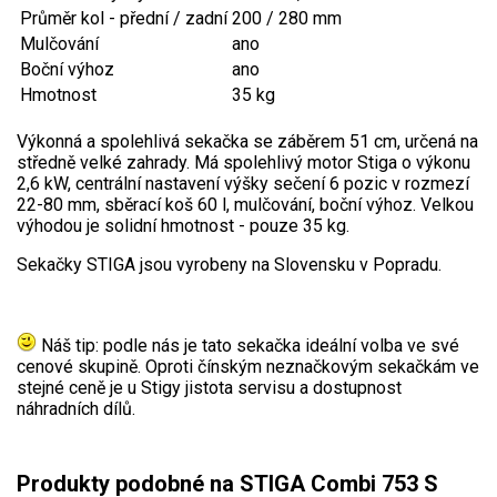
Jednoruční pily
Průměr kol - přední / zadní
200 / 280 mm
Mulčování
ano
Vyvětvovací pily
Boční výhoz
ano
Hmotnost
35 kg
AKU zahradní technika
Výkonná a spolehlivá sekačka se záběrem 51 cm, určená na
středně velké zahrady. Má spolehlivý motor Stiga o výkonu
Aku křovinořezy a vyžínače
2,6 kW, centrální nastavení výšky sečení 6 pozic v rozmezí
Aku pily
22-80 mm, sběrací koš 60 l, mulčování, boční výhoz. Velkou
výhodou je solidní hmotnost - pouze 35 kg.
Aku sekačky
Sekačky STIGA jsou vyrobeny na Slovensku v Popradu.
Aku STIHL
Aku AL-KO
Náš tip: podle nás je tato sekačka ideální volba ve své
Štípačka na dřevo
cenové skupině. Oproti čínským neznačkovým sekačkám ve
stejné ceně je u Stigy jistota servisu a dostupnost
náhradních dílů.
VARI
VARI malotraktory
Produkty podobné na STIGA Combi 753 S