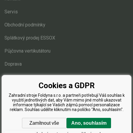
Servis
Obchodní podmínky
Splátkový prodej ESSOX
Půjčovna vertikutátoru
Doprava
Blog
Cookies a GDPR
Zahradní stroje Foldyna s.r.o. a partneři potřebují Váš souhlas k
využití jednotlivých dat, aby Vám mimo jiné mohli ukazovat
informace týkající se Vašich zájmů pomocí personalizace
reklam. Souhlas udělíte kliknutím na políčko "Ano, souhlasím".
Zamítnout vše
Ano, souhlasím