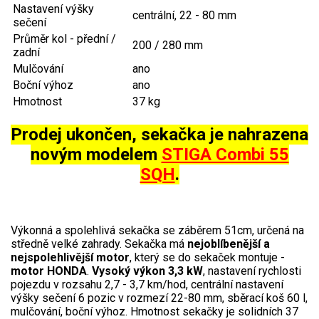
Nastavení výšky
Jednoruční pily
centrální, 22 - 80 mm
sečení
Vyvětvovací pily
Průměr kol - přední /
200 / 280 mm
zadní
AKU zahradní technika
Mulčování
ano
Boční výhoz
ano
Hmotnost
37 kg
Aku křovinořezy a vyžínače
Aku pily
Prodej ukončen, sekačka je nahrazena
Aku sekačky
novým modelem
STIGA Combi 55
SQH
.
Aku STIHL
Aku AL-KO
Výkonná a spolehlivá sekačka se záběrem 51cm, určená na
Štípačka na dřevo
středně velké zahrady. Sekačka má
nejoblíbenější a
nejspolehlivější motor
, který se do sekaček montuje -
VARI
motor HONDA
.
Vysoký výkon 3,3 kW
, nastavení rychlosti
pojezdu v rozsahu 2,7 - 3,7 km/hod, centrální nastavení
výšky sečení 6 pozic v rozmezí 22-80 mm, sběrací koš 60 l,
VARI malotraktory
mulčování, boční výhoz. Hmotnost sekačky je solidních 37