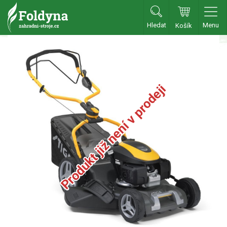
Hledat
Menu
Košík
Zahradní traktory
Zahradní traktory
Zahradní ridery
Produkt již není v prodeji
Aku traktory
Příslušenství
Sekačky
Benzínové sekačky
Benzínové sekačky s pojezdem
Benzínové sekačky bez pojezdu
Benzínové sekačky se startérem