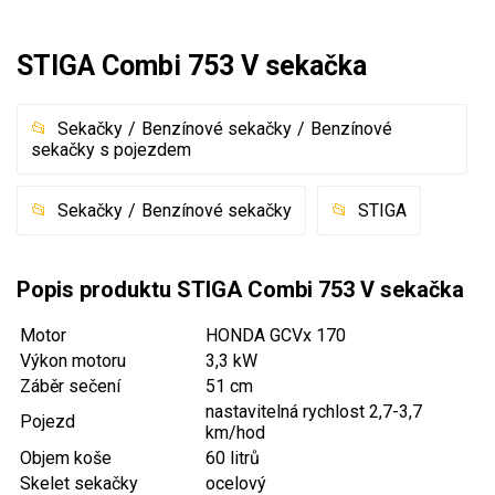
Akumulátorové sekačky
STIGA Combi 753 V sekačka
Robotické sekačky
Bubnové sekačky
Sekačky
Benzínové sekačky
Benzínové
Mulčovače
sekačky s pojezdem
Křovinořezy a vyžínače
Sekačky
Benzínové sekačky
STIGA
Benzínové křovinořezy a vyžínače
Popis produktu STIGA Combi 753 V sekačka
Aku křovinořezy a vyžínače
Motor
HONDA GCVx 170
Motorové pily
Výkon motoru
3,3 kW
Záběr sečení
51 cm
Benzínové pily
nastavitelná rychlost 2,7-3,7
Pojezd
km/hod
Aku pily
Objem koše
60 litrů
Elektrické pily
Skelet sekačky
ocelový