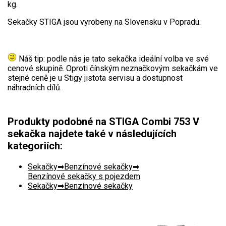
VARI multifunkční nosiče
kg.
Sekačky STIGA jsou vyrobeny na Slovensku v Popradu.
Sněhové frézy
Vertikutátory
Náš tip: podle nás je tato sekačka ideální volba ve své
cenové skupině. Oproti čínským neznačkovým sekačkám ve
Kultivátory
stejné ceně je u Stigy jistota servisu a dostupnost
náhradních dílů.
Nůžky na živý plot
Produkty podobné na STIGA Combi 753 V
Vysavače a foukače
sekačka najdete také v následujících
Elektrocentrály
kategoriích:
Štěpkovače a drtiče
Sekačky
Benzínové sekačky
Benzínové sekačky s pojezdem
Sekačky
Benzínové sekačky
Elektrické skútry
Elektrické tříkolky