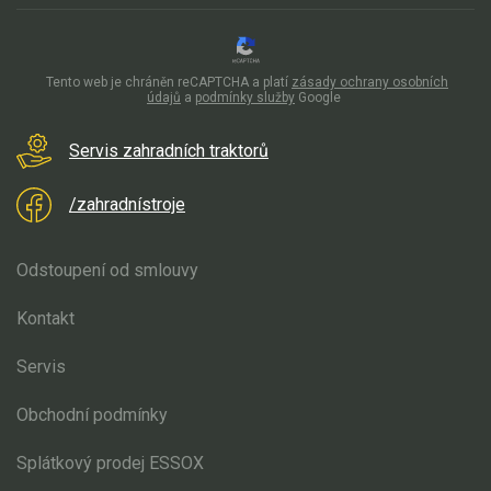
Elektrické tříkolky pro seniory
Elektrické tříkolky pracovní
Tento web je chráněn reCAPTCHA a platí
zásady ochrany osobních
údajů
a
podmínky služby
Google
Elektrické čtyřkolky
Servis zahradních traktorů
Náhradní díly
/zahradnístroje
Náhradní díly pro motorové pily
Zahradní traktory
Odstoupení od smlouvy
Řetězové pily
Kontakt
Náhradní díly pro křovinořezy
Náhradní díly pro sekačky
Servis
Obchodní podmínky
Splátkový prodej ESSOX