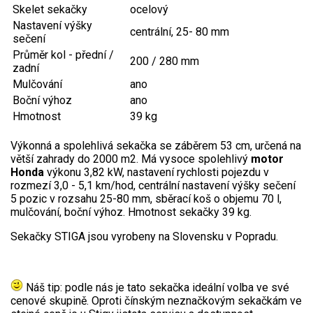
Jednoruční pily
Skelet sekačky
ocelový
Nastavení výšky
Vyvětvovací pily
centrální, 25- 80 mm
sečení
Průměr kol - přední /
200 / 280 mm
AKU zahradní technika
zadní
Mulčování
ano
Boční výhoz
ano
Aku křovinořezy a vyžínače
Hmotnost
39 kg
Aku pily
Výkonná a spolehlivá sekačka se záběrem 53 cm, určená na
Aku sekačky
větší zahrady do 2000 m2. Má vysoce spolehlivý
motor
Aku STIHL
Honda
výkonu 3,82 kW, nastavení rychlosti pojezdu v
rozmezí 3,0 - 5,1 km/hod, centrální nastavení výšky sečení
Aku AL-KO
5 pozic v rozsahu 25-80 mm, sběrací koš o objemu 70 l,
mulčování, boční výhoz. Hmotnost sekačky 39 kg.
Štípačka na dřevo
Sekačky STIGA jsou vyrobeny na Slovensku v Popradu.
VARI
Náš tip: podle nás je tato sekačka ideální volba ve své
VARI malotraktory
cenové skupině. Oproti čínským neznačkovým sekačkám ve