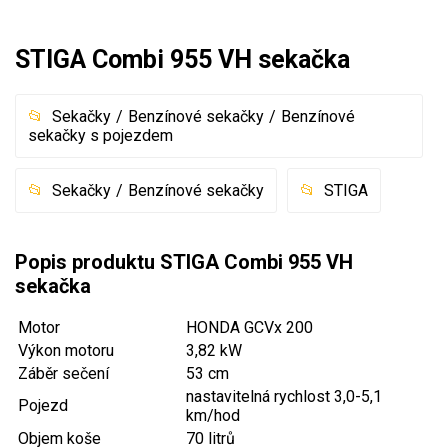
Akumulátorové sekačky
STIGA Combi 955 VH sekačka
Robotické sekačky
Bubnové sekačky
Sekačky
Benzínové sekačky
Benzínové
Mulčovače
sekačky s pojezdem
Křovinořezy a vyžínače
Sekačky
Benzínové sekačky
STIGA
Benzínové křovinořezy a vyžínače
Popis produktu STIGA Combi 955 VH
Aku křovinořezy a vyžínače
sekačka
Motorové pily
Motor
HONDA GCVx 200
Výkon motoru
3,82 kW
Benzínové pily
Záběr sečení
53 cm
nastavitelná rychlost 3,0-5,1
Aku pily
Pojezd
km/hod
Elektrické pily
Objem koše
70 litrů