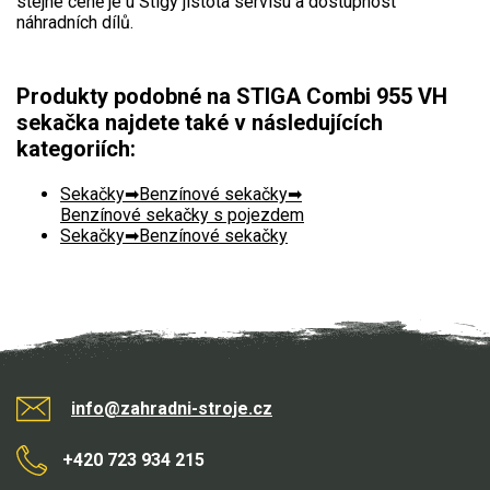
stejné ceně je u Stigy jistota servisu a dostupnost
VARI multifunkční nosiče
náhradních dílů.
Sněhové frézy
Produkty podobné na STIGA Combi 955 VH
Vertikutátory
sekačka najdete také v následujících
kategoriích:
Kultivátory
Sekačky
Benzínové sekačky
Nůžky na živý plot
Benzínové sekačky s pojezdem
Sekačky
Benzínové sekačky
Vysavače a foukače
Elektrocentrály
Štěpkovače a drtiče
info@zahradni-stroje.cz
Elektrické skútry
Elektrické tříkolky
+420 723 934 215