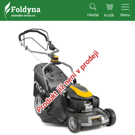
Hledat
Menu
Košík
Zahradní traktory
Zahradní traktory
Zahradní ridery
Produkt již není v prodeji
Aku traktory
Příslušenství
Sekačky
Benzínové sekačky
Benzínové sekačky s pojezdem
Benzínové sekačky bez pojezdu
Benzínové sekačky se startérem