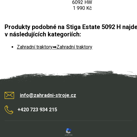
6092 HW
Elektrické čtyřkolky
1 990 Kč
Náhradní díly
Produkty podobné na Stiga Estate 5092 H najde
Náhradní díly pro motorové pily
v následujících kategoriích:
Zahradní traktory
Zahradní traktory
Zahradní traktory
Řetězové pily
Náhradní díly pro křovinořezy
Náhradní díly pro sekačky
info@zahradni-stroje.cz
+420 723 934 215