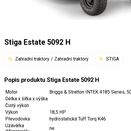
Mulčovače
Křovinořezy a vyžínače
Benzínové křovinořezy a vyžínače
Stiga Estate 5092 H
Aku křovinořezy a vyžínače
Zahradní traktory
Zahradní traktory
STIGA
Motorové pily
Benzínové pily
Popis produktu Stiga Estate 5092 H
Aku pily
Motor
Briggs & Stratton INTEK 4185 Series, 
Elektrické pily
Délka x šířka x výška
Čistý výkon
Jednoruční pily
Výkon
18,5 HP
Vyvětvovací pily
Převodovka
hydrostatická Tuff Torq K46
Uzávěrka
ne