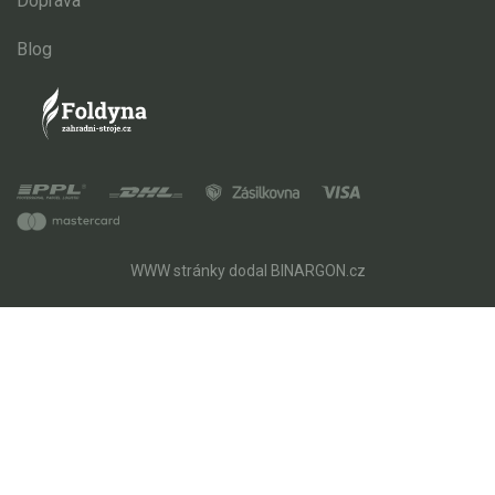
Doprava
Blog
WWW stránky
dodal
BINARGON.cz