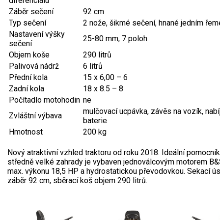
AKU zahradní technika
diferenciálu
Záběr sečení
92 cm
Typ sečení
2 nože, šikmé sečení, hnané jedním ře
Aku křovinořezy a vyžínače
Nastavení výšky
25-80 mm, 7 poloh
Aku pily
sečení
Objem koše
290 litrů
Aku sekačky
Palivová nádrž
6 litrů
Aku STIHL
Přední kola
15 x 6,00 – 6
Aku AL-KO
Zadní kola
18 x 8.5 – 8
Počítadlo motohodin
ne
mulčovací ucpávka, závěs na vozík, nabí
Štípačka na dřevo
Zvláštní výbava
baterie
Hmotnost
200 kg
VARI
Nový atraktivní vzhled traktoru od roku 2018. Ideální pomocník
VARI malotraktory
středně velké zahrady je vybaven jednoválcovým motorem B&
max. výkonu 18,5 HP a hydrostatickou převodovkou. Sekací ús
VARI multifunkční nosiče
záběr 92 cm, sběrací koš objem 290 litrů.
Sněhové frézy