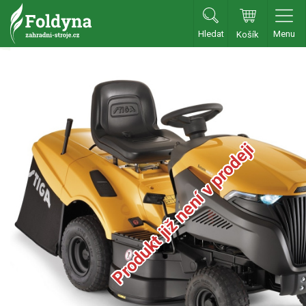
Hledat
Menu
Košík
Zahradní traktory
Zahradní traktory
Zahradní ridery
Produkt již není v prodeji
Aku traktory
Příslušenství
Sekačky
Benzínové sekačky
Akumulátorové sekačky
Robotické sekačky
Bubnové sekačky