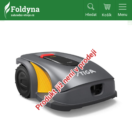
Hledat
Menu
Košík
Zahradní traktory
Zahradní traktory
Zahradní ridery
Produkt již není v prodeji
Aku traktory
Příslušenství
Sekačky
Benzínové sekačky
Akumulátorové sekačky
Robotické sekačky
Bubnové sekačky