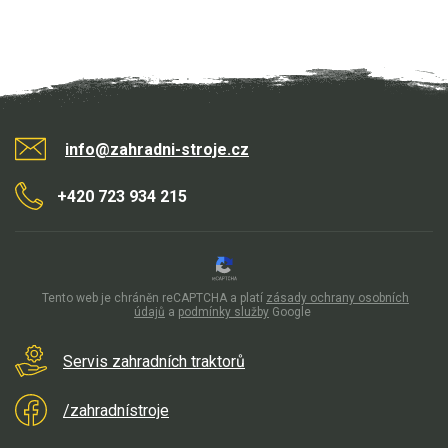
info@zahradni-stroje.cz
+420 723 934 215
Tento web je chráněn reCAPTCHA a platí
zásady ochrany osobních
údajů
a
podmínky služby
Google
Servis zahradních traktorů
/zahradnístroje