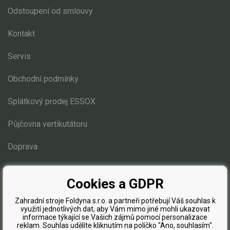
Odstoupení od smlouvy
Kontakt
Servis
Obchodní podmínky
Splátkový prodej ESSOX
Půjčovna vertikutátoru
Doprava
Blog
Cookies a GDPR
Zahradní stroje Foldyna s.r.o. a partneři potřebují Váš souhlas k
využití jednotlivých dat, aby Vám mimo jiné mohli ukazovat
informace týkající se Vašich zájmů pomocí personalizace
reklam. Souhlas udělíte kliknutím na políčko "Ano, souhlasím".