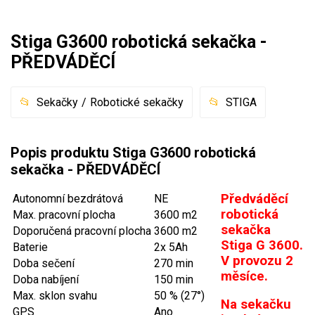
Mulčovače
Stiga G3600 robotická sekačka -
Křovinořezy a vyžínače
PŘEDVÁDĚCÍ
Benzínové křovinořezy a vyžínače
Sekačky
Robotické sekačky
STIGA
Aku křovinořezy a vyžínače
Popis produktu Stiga G3600 robotická
Motorové pily
sekačka - PŘEDVÁDĚCÍ
Benzínové pily
Předváděcí
Autonomní bezdrátová
NE
Aku pily
robotická
Max. pracovní plocha
3600 m2
sekačka
Doporučená pracovní plocha
3600 m2
Elektrické pily
Stiga G 3600.
Baterie
2x 5Ah
Jednoruční pily
V provozu 2
Doba sečení
270 min
měsíce.
Vyvětvovací pily
Doba nabíjení
150 min
Max. sklon svahu
50 % (27°)
Na sekačku
GPS
Ano