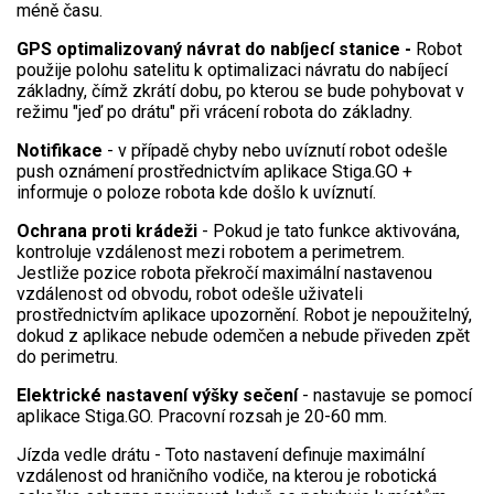
méně času.
Elektrické čtyřkolky
GPS optimalizovaný návrat
do nabíjecí
stanice
-
Robot
Náhradní díly
použije polohu satelitu k optimalizaci návratu do nabíjecí
základny, čímž zkrátí dobu, po kterou se bude pohybovat v
režimu "jeď po drátu" při vrácení robota do základny.
Náhradní díly pro motorové pily
Notifikace
- v případě chyby nebo uvíznutí robot odešle
Zahradní traktory
push oznámení prostřednictvím aplikace Stiga.GO +
Řetězové pily
informuje o poloze robota kde došlo k uvíznutí.
Náhradní díly pro křovinořezy
Ochrana proti krádeži
- Pokud je tato funkce aktivována,
kontroluje vzdálenost mezi robotem a perimetrem.
Náhradní díly pro sekačky
Jestliže pozice robota překročí maximální nastavenou
vzdálenost od obvodu, robot odešle uživateli
prostřednictvím aplikace upozornění. Robot je nepoužitelný,
dokud z aplikace nebude odemčen a nebude přiveden zpět
do perimetru.
Elektrické nastavení výšky sečení
- nastavuje se pomocí
aplikace Stiga.GO. Pracovní rozsah je 20-60 mm.
Jízda vedle drátu - Toto nastavení definuje maximální
vzdálenost od hraničního vodiče, na kterou je robotická