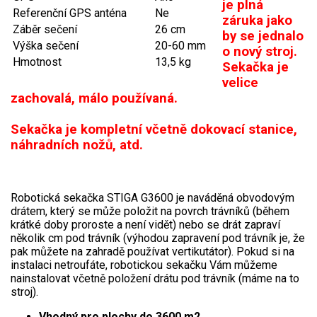
AKU zahradní technika
je plná
Referenční GPS anténa
Ne
záruka jako
Záběr sečení
26 cm
by se jednalo
Aku křovinořezy a vyžínače
Výška sečení
20-60 mm
o nový stroj.
Aku pily
Hmotnost
13,5 kg
Sekačka je
Aku sekačky
velice
zachovalá, málo používaná.
Aku STIHL
Aku AL-KO
Sekačka je kompletní včetně dokovací stanice,
náhradních nožů, atd.
Štípačka na dřevo
VARI
Robotická sekačka STIGA G3600 je naváděná obvodovým
drátem, který se může položit na povrch trávníků (během
krátké doby proroste a není vidět) nebo se drát zapraví
VARI malotraktory
několik cm pod trávník (výhodou zapravení pod trávník je, že
pak můžete na zahradě používat vertikutátor). Pokud si na
VARI multifunkční nosiče
instalaci netroufáte, robotickou sekačku Vám můžeme
nainstalovat včetně položení drátu pod trávník (máme na to
Sněhové frézy
stroj).
Vhodný pro plochy do 3600 m2