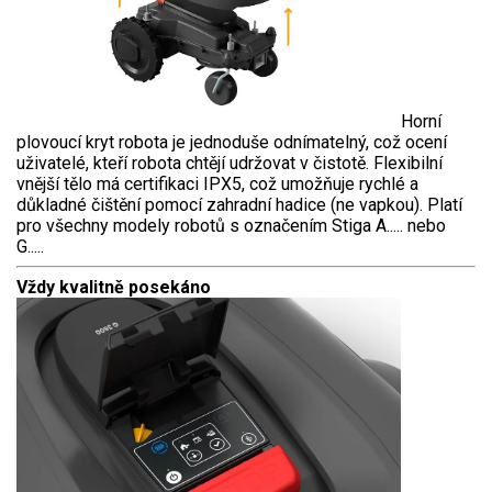
Horní
plovoucí kryt robota je jednoduše odnímatelný, což ocení
uživatelé, kteří robota chtějí udržovat v čistotě. Flexibilní
vnější tělo má certifikaci IPX5, což umožňuje rychlé a
důkladné čištění pomocí zahradní hadice (ne vapkou). Platí
pro všechny modely robotů s označením Stiga A..... nebo
G.....
Vždy kvalitně posekáno