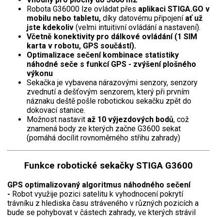
Vertikutátory
Robota G36000 lze ovládat přes
aplikaci STIGA.GO v
mobilu nebo tabletu,
díky datovému připojení
ať už
Kultivátory
jste kdekoliv
(velmi intuitivní ovládání a nastavení).
Včetně konektivity pro dálkové ovládání (1 SIM
karta v robotu, GPS součástí).
Nůžky na živý plot
Optimalizace sečení kombinace statistiky
náhodné seče s funkcí GPS - zvýšení plošného
Vysavače a foukače
výkonu
Sekačka je vybavena nárazovými senzory, senzory
Elektrocentrály
zvednutí a dešťovým senzorem, který při prvním
náznaku deště pošle robotickou sekačku zpět do
dokovací stanice.
Štěpkovače a drtiče
Možnost nastavit
až 10 výjezdových bodů
, což
znamená body ze kterých začne G3600 sekat
Elektrické skútry
(pomáhá docílit rovnoměrného střihu zahrady)
Elektrické tříkolky
Funkce robotické sekačky STIGA G3600
Elektrické tříkolky pro seniory
GPS optimalizovaný algoritmus náhodného
sečení
-
Robot využije pozici satelitu k vyhodnocení pokrytí
Elektrické tříkolky pracovní
trávníku z hlediska času stráveného v různých pozicích a
bude se pohybovat v částech zahrady, ve kterých strávil