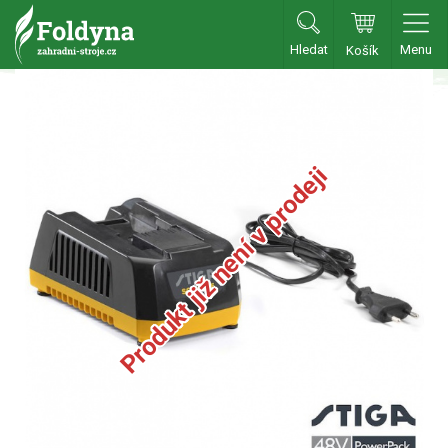
Hledat
Menu
Košík
Zahradní traktory
Zahradní traktory
Zahradní ridery
Produkt již není v prodeji
Aku traktory
Příslušenství
Sekačky
Benzínové sekačky
Akumulátorové sekačky
Robotické sekačky
Bubnové sekačky