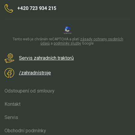
+420 723 934 215
Aku křovinořezy a vyžínače
Aku pily
Aku sekačky
Tento web je chráněn reCAPTCHA a platí
zásady ochrany osobních
Aku STIHL
údajů
a
podmínky služby
Google
Aku AL-KO
Servis zahradních traktorů
Štípačka na dřevo
/zahradnístroje
VARI
Odstoupení od smlouvy
VARI malotraktory
Kontakt
VARI multifunkční nosiče
Servis
Sněhové frézy
Obchodní podmínky
Vertikutátory