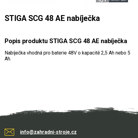
Mulčovače
STIGA SCG 48 AE nabíječka
Křovinořezy a vyžínače
Benzínové křovinořezy a vyžínače
Popis produktu STIGA SCG 48 AE nabíječka
Aku křovinořezy a vyžínače
Nabíječka vhodná pro baterie 48V o kapacitě 2,5 Ah nebo 5
Ah.
Motorové pily
Benzínové pily
Aku pily
Elektrické pily
Jednoruční pily
Vyvětvovací pily
info@zahradni-stroje.cz
AKU zahradní technika