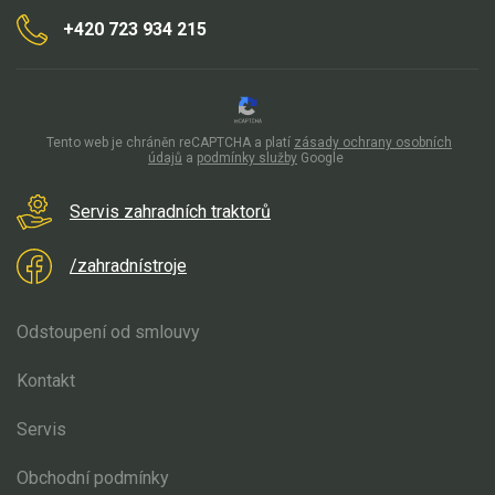
+420 723 934 215
Tento web je chráněn reCAPTCHA a platí
zásady ochrany osobních
údajů
a
podmínky služby
Google
Servis zahradních traktorů
/zahradnístroje
Odstoupení od smlouvy
Kontakt
Servis
Obchodní podmínky