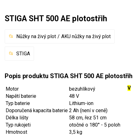
Mulčovače
STIGA SHT 500 AE plotostřih
Křovinořezy a vyžínače
Nůžky na živý plot
AKU nůžky na živý plot
Benzínové křovinořezy a vyžínače
Aku křovinořezy a vyžínače
STIGA
Motorové pily
Popis produktu STIGA SHT 500 AE plotostřih
Benzínové pily
V
Motor
bezuhlíkový
Aku pily
Napětí baterie
48 V
Elektrické pily
Typ baterie
Lithium-ion
Jednoruční pily
Doporučená kapacita baterie
2 Ah (není v ceně)
Délka lišty
58 cm, řez 51 cm
Vyvětvovací pily
Typ rukojeti
otočné o 180° - 5 poloh
Hmotnost
3,5 kg
AKU zahradní technika