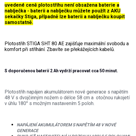
uvedené ceně plotostřihu není obsažena baterie a
nabíječka - baterii a nabíječku můžete použít z AKU
Aku křovinořezy a vyžínače
sekačky Stiga, případně lze baterii a nabíječku koupit
Aku pily
samostatně.
Aku sekačky
Aku STIHL
Plotostřih STIGA SHT 80 AE zajišťuje maximální svobodu a
komfort při stříhání. Zbavíte se překážejících kabelů.
Aku AL-KO
Štípačka na dřevo
S doporučenou baterií 2 Ah vydrží pracovat cca 50 minut.
VARI
Plotostřih napájen akumulátorem nové generace s napětím
VARI malotraktory
48 V s dvojčinným nožem o délce 58 cm a otočnou rukojetí
v úhlu 180° s možným nastavením 5 poloh.
VARI multifunkční nosiče
Sněhové frézy
NAPÁJENÍ AKUMULÁTOREM S NAPĚTÍM 48 V NOVÉ
GENERACE
Vertikutátory