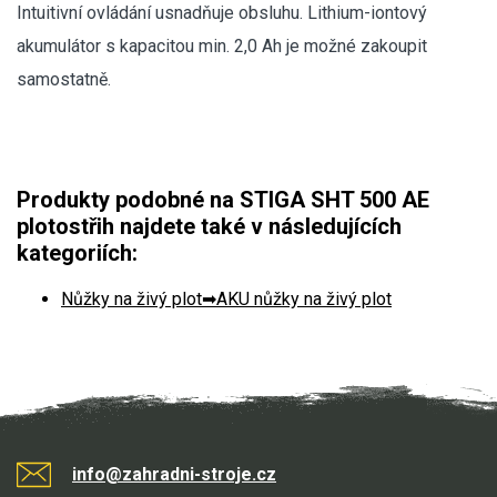
Elektrické tříkolky
Intuitivní ovládání usnadňuje obsluhu. Lithium-iontový
akumulátor s kapacitou min. 2,0 Ah je možné zakoupit
Elektrické tříkolky pro seniory
samostatně.
Elektrické tříkolky pracovní
Elektrické čtyřkolky
Produkty podobné na STIGA SHT 500 AE
Náhradní díly
plotostřih najdete také v následujících
kategoriích:
Náhradní díly pro motorové pily
Zahradní traktory
Nůžky na živý plot
AKU nůžky na živý plot
Řetězové pily
Náhradní díly pro křovinořezy
Náhradní díly pro sekačky
info@zahradni-stroje.cz