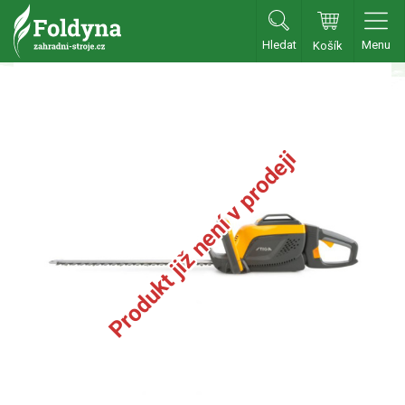
Hledat
Menu
Košík
Zahradní traktory
Zahradní traktory
Zahradní ridery
Produkt již není v prodeji
Aku traktory
Příslušenství
Sekačky
Benzínové sekačky
Akumulátorové sekačky
Robotické sekačky
Bubnové sekačky