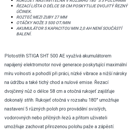
RUKOJEŤ NASTAVITELNÁ V ROZSAHU 180° S 5 POLOHAMI
ŘEZACÍ LIŠTA O DÉLCE 58 CM POSKYTUJE DVOJITÝ ŘEZNÝ
Kultivátory
ÚČINEK.
ROZTEČ MEZI ZUBY 27 MM
OTÁČKY NOŽE 3 500 OT/MIN
Nůžky na živý plot
AKUMULÁTOR S KAPACITOU MIN 2,0 AH NENÍ SOUČÁSTÍ
BALENÍ.
AKU nůžky na živý plot
Benzínové nůžky na živý plot
Plotostřih STIGA SHT 500 AE využívá akumulátorem
Elektrické nůžky na živý plot
napájený elektromotor nové generace poskytující maximální
míru volnosti a pohodlí při práci, nízké vibrace a nižší nároky
Vysavače a foukače
na údržbu a také tichý chod a nulové emise. Řezací
Elektrocentrály
dvojčinný nůž o délce 58 cm a otočná rukojeť zajišťuje
dokonalý střih. Rukojeť otočná v rozsahu 180° umožňuje
Štěpkovače a drtiče
nastavení 5 různých poloh pro provádění svislých,
vodorovných nebo příčných řezů a přitom uživateli
Elektrické skútry
umožňuje zachovat přirozenou polohu paže a zápěstí.