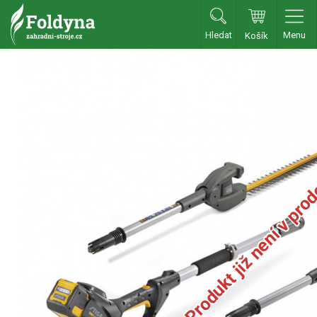
Hledat
Menu
Košík
Zahradní traktory
Zahradní traktory
Zahradní ridery
Aku traktory
Příslušenství
Produkt již není v pro
Sekačky
Benzínové sekačky
Akumulátorové sekačky
Robotické sekačky
Bubnové sekačky