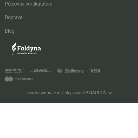
Půjčovna vertikutátoru
Doprava
Blog
Tvorbu webové stránky
zajistil
BINARGON.cz