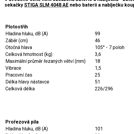
sekačky
STIGA SLM 4048 AE
nebo baterii a nabíječku kou
Aku křovinořezy a vyžínače
Aku pily
Plotostřih
Aku sekačky
Hladina hluku, dB (A)
99
Aku STIHL
Záběr (cm)
46
Otočná hlava
105° - 7 poloh
Aku AL-KO
Celková hmotnost (kg)
3,6
Maximální průměr řezaných větví (mm)
18
Štípačka na dřevo
Vibrace
1,5
Pracovní čas
25
VARI
Délka hlavy nástavce
51
Celková délka
226/296
VARI malotraktory
VARI multifunkční nosiče
Sněhové frézy
Prořezová pila
Hladina hluku, dB (A)
101
Vertikutátory