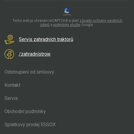
Elektrické čtyřkolky
Náhradní díly
Tento web je chráněn reCAPTCHA a platí
zásady ochrany osobních
údajů
a
podmínky služby
Google
Náhradní díly pro motorové pily
Zahradní traktory
Servis zahradních traktorů
Řetězové pily
/zahradnístroje
Náhradní díly pro křovinořezy
Náhradní díly pro sekačky
Odstoupení od smlouvy
Kontakt
Servis
Obchodní podmínky
Splátkový prodej ESSOX