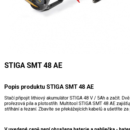
Mulčovače
Křovinořezy a vyžínače
Benzínové křovinořezy a vyžínače
Aku křovinořezy a vyžínače
Motorové pily
STIGA SMT 48 AE
Benzínové pily
Aku pily
Popis produktu STIGA SMT 48 AE
Elektrické pily
Stačí připojit lithiový akumulátor STIGA 48 V / 5Ah a začít. Dvě
Jednoruční pily
prořezová pila a plotostřih. Multitool STIGA SMT 48 AE zajišť
stříhání a řezaní. Zbavíte se překážejících kabelů a ušetříte za 
Vyvětvovací pily
AKU zahradní technika
V uvedené ceně
není obsažena baterie a nabíječka - bater