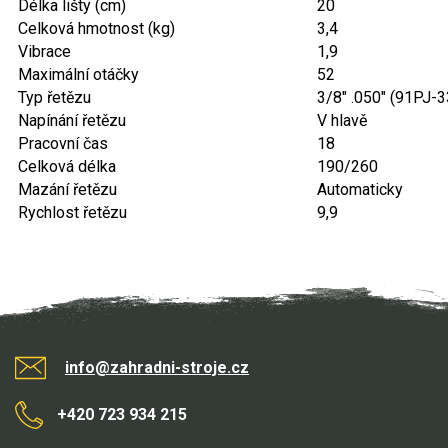
Délka lišty (cm)
20
Celková hmotnost (kg)
3,4
Kultivátory
Vibrace
1,9
Maximální otáčky
52
Nůžky na živý plot
Typ řetězu
3/8" .050" (91PJ-
Napínání řetězu
V hlavě
Vysavače a foukače
Pracovní čas
18
Celková délka
190/260
Elektrocentrály
Mazání řetězu
Automaticky
Rychlost řetězu
9,9
Štěpkovače a drtiče
Elektrické skútry
Elektrické tříkolky
Elektrické tříkolky pro seniory
info@zahradni-stroje.cz
Elektrické tříkolky pracovní
+420 723 934 215