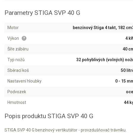
Aku křovinořezy a vyžínače
Parametry STIGA SVP 40 G
Aku pily
Motor
benzínový Stiga 4 takt, 182 cm
Aku sekačky
Výkon
4 k
?
Aku STIHL
Aku AL-KO
Šíře záběru
40 c
Typ nožů
32 pohyblivých (volných) nož
Štípačka na dřevo
Sběrací koš
50 litr
VARI
Nastavení hloubky
0 - 15 m
Podvozek
oce
VARI malotraktory
VARI multifunkční nosiče
Hmotnost
44 k
Popis produktu STIGA SVP 40 G
Sněhové frézy
STIGA SVP 40 G benzínový vertikutátor - provzdušňovač trávníku.