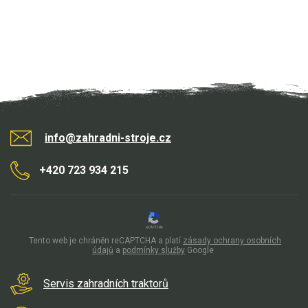
Elektrické tříkolky pro seniory
Elektrické tříkolky pracovní
Elektrické čtyřkolky
Náhradní díly
Náhradní díly pro motorové pily
info@zahradni-stroje.cz
Zahradní traktory
+420 723 934 215
Řetězové pily
Náhradní díly pro křovinořezy
Náhradní díly pro sekačky
Tento web je chráněn reCAPTCHA a platí
zásady ochrany osobních
údajů
a
podmínky služby
Google
Servis zahradních traktorů