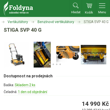
Hledat
Menu
Košík
Zahradní traktory
Vertikutátory
Benzínové vertikulátory
STIGA SVP 40 G
STIGA SVP 40 G
Zahradní traktory
Zahradní ridery
Aku traktory
Příslušenství
Sekačky
Dostupnost na prodejnách
Benzínové sekačky
Baška:
Skladem 2 ks
Akumulátorové sekačky
Čeladná:
1 den od objednání
Robotické sekačky
14 990
Kč
Bubnové sekačky