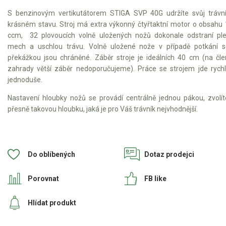
Vertikutátory
S benzinovým vertikutátorem STIGA SVP 40G udržíte svůj trávn
krásném stavu. Stroj má extra výkonný čtyřtaktní motor o obsahu
Benzínové vertikulátory
ccm, 32 plovoucích volně uložených nožů dokonale odstraní ple
Elektrické vertikulátory
mech a uschlou trávu. Volně uložené nože v případě potkání 
překážkou jsou chráněné. Záběr stroje je ideálních 40 cm (na čle
zahrady větší záběr nedoporučujeme). Práce se strojem jde rych
Kultivátory
jednoduše.
Nůžky na živý plot
Nastavení hloubky nožů se provádí centrálně jednou pákou, zvolít
přesně takovou hloubku, jaká je pro Váš trávník nejvhodnější.
Vysavače a foukače
Elektrocentrály
Do oblíbených
Dotaz prodejci
Štěpkovače a drtiče
Porovnat
FB like
Elektrické skútry
Hlídat produkt
Elektrické tříkolky