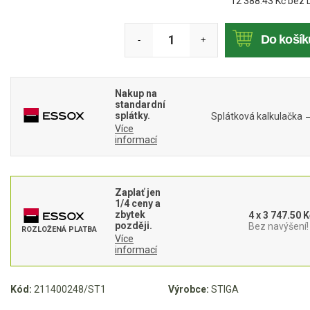
12 388.43
Kč bez 
Mulčovače
Do košík
-
+
Křovinořezy a vyžínače
Benzínové křovinořezy a vyžínače
Nakup na
Aku křovinořezy a vyžínače
standardní
splátky.
Splátková kalkulačka
Více
Motorové pily
informací
Benzínové pily
Zaplať jen
Aku pily
1/4 ceny a
zbytek
4 x 3 747.50 K
Elektrické pily
později.
Bez navýšení!
ROZLOŽENÁ PLATBA
Více
Jednoruční pily
informací
Vyvětvovací pily
Kód:
211400248/ST1
Výrobce:
STIGA
AKU zahradní technika