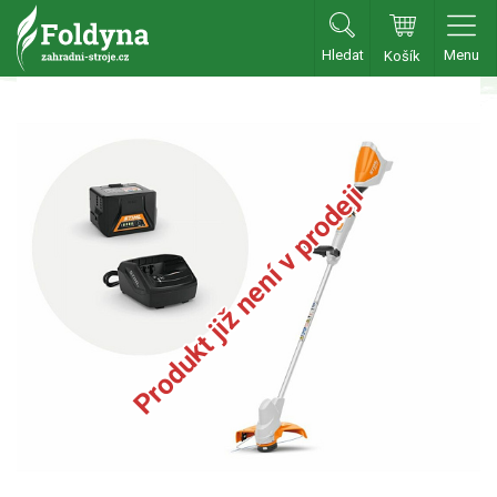
Hledat
Menu
Košík
Zahradní traktory
Zahradní traktory
Zahradní ridery
Produkt již není v prodeji
Aku traktory
Příslušenství
Sekačky
Benzínové sekačky
Akumulátorové sekačky
Robotické sekačky
Bubnové sekačky