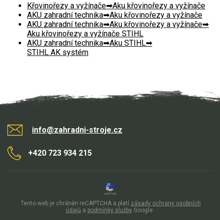
Křovinořezy a vyžínače
Aku křovinořezy a vyžínače
AKU zahradní technika
Aku křovinořezy a vyžínače
AKU zahradní technika
Aku křovinořezy a vyžínače
Aku křovinořezy a vyžínače STIHL
AKU zahradní technika
Aku STIHL
STIHL AK systém
info@zahradni-stroje.cz
+420 723 934 215
Tento web je chráněn reCAPTCHA a platí
zásady ochrany osobních
údajů
a
podmínky služby
Google