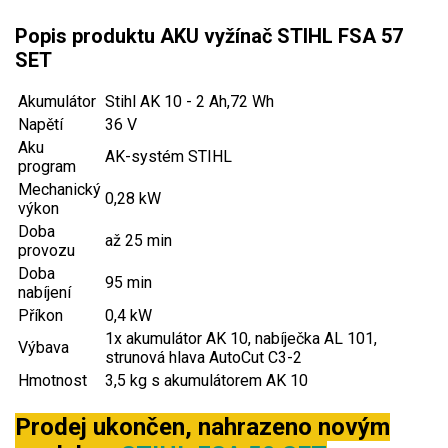
AKU zahradní technika
Popis produktu AKU vyžínač STIHL FSA 57
Aku křovinořezy a vyžínače
SET
Aku pily
Akumulátor
Stihl AK 10 - 2 Ah,72 Wh
Aku sekačky
Napětí
36 V
Aku STIHL
Aku
AK-systém STIHL
program
Aku AL-KO
Mechanický
0,28 kW
výkon
Štípačka na dřevo
Doba
až 25 min
provozu
Doba
VARI
95 min
nabíjení
Příkon
0,4 kW
VARI malotraktory
1x akumulátor AK 10, nabíječka AL 101,
Výbava
strunová hlava AutoCut C3-2
VARI multifunkční nosiče
Hmotnost
3,5 kg s akumulátorem AK 10
Sněhové frézy
Prodej ukončen, nahrazeno novým