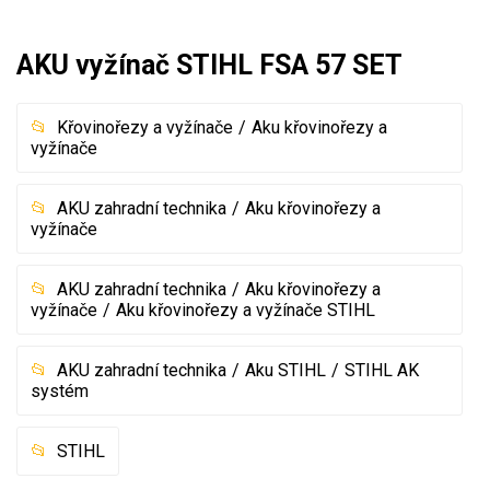
Mulčovače
AKU vyžínač STIHL FSA 57 SET
Křovinořezy a vyžínače
Křovinořezy a vyžínače
Aku křovinořezy a
Benzínové křovinořezy a vyžínače
vyžínače
Aku křovinořezy a vyžínače
AKU zahradní technika
Aku křovinořezy a
vyžínače
Motorové pily
AKU zahradní technika
Aku křovinořezy a
Benzínové pily
vyžínače
Aku křovinořezy a vyžínače STIHL
Aku pily
Elektrické pily
AKU zahradní technika
Aku STIHL
STIHL AK
systém
Jednoruční pily
Vyvětvovací pily
STIHL