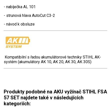
Elektrické čtyřkolky
- nabíječka AL 101
Náhradní díly
- strunová hlava AutoCut C3-2
- návod k obsluze
Náhradní díly pro motorové pily
Zahradní traktory
Řetězové pily
Náhradní díly pro křovinořezy
Kompatibilní s řadou akumulátorové techniky STIHL AK-
Náhradní díly pro sekačky
systém (akumulátory AK 10, AK 20, AK 30, AK 30S)
Produkty podobné na AKU vyžínač STIHL FSA
57 SET najdete také v následujících
kategoriích: