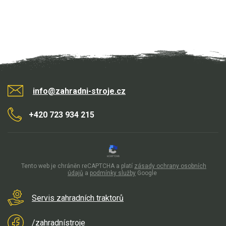
info@zahradni-stroje.cz
+420 723 934 215
Tento web je chráněn reCAPTCHA a platí
zásady ochrany osobních
údajů
a
podmínky služby
Google
Servis zahradních traktorů
/zahradnístroje