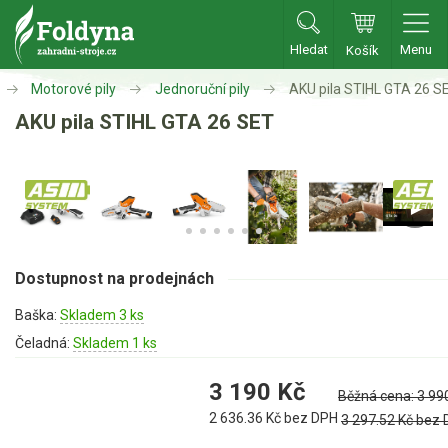
Hledat
Menu
Košík
Zahradní traktory
Motorové pily
Jednoruční pily
AKU pila STIHL GTA 26 S
AKU pila STIHL GTA 26 SET
Zahradní traktory
Zahradní ridery
Aku traktory
Příslušenství
Dostupnost na prodejnách
Sekačky
Baška:
Skladem 3 ks
Benzínové sekačky
Čeladná:
Skladem 1 ks
Akumulátorové sekačky
3 190
Kč
Běžná cena:
3 99
Robotické sekačky
2 636.36
Kč bez DPH
3 297.52
Kč bez
Bubnové sekačky