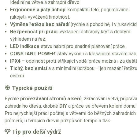
ideální na větve a zahradní dřevo.
Elektrické čtyřkolky
Ergonomie a jistý úchop
: kompaktní tělo, pogumované
rukojeti, vyvážená hmotnost.
Náhradní díly
Výměna řetězu bez nářadí
(rychle a pohodlně, i v rukavicíc
Bezpečnost při práci
: vyklápěcí ochranný kryt s dobrým
Náhradní díly pro motorové pily
výhledem na řez.
Zahradní traktory
LED indikace
stavu nabití pro snadné plánování práce.
Řetězové pily
CONSTANT POWER
: stálý výkon i s klesajícím stavem nabi
IPX4
– odolnost proti stříkající vodě, práce možná i za deště
Náhradní díly pro křovinořezy
Tichý, bez emisí
a s minimální údržbou – jen mazání řetězu
Náhradní díly pro sekačky
čištění.
🎯 Typické použití
Rychlé
prořezávání stromů a keřů
, zkracování větví, příprav
zahradního dřeva, drobné
DIY
a práce se dřevem kolem domu.
Pro nejrychlejší práci počítej s větvemi do běžných zahradních
průměrů; u tvrdších dřevin přizpůsob tempo a tlak.
💡 Tip pro delší výdrž