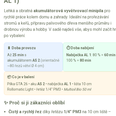
AL 1)
Vertikutátory
Lehká a obratná
akumulátorová vyvětvovací minipila
pro
Kultivátory
rychlé práce kolem domu a zahrady. Ideální na prořezávání
stromů a keřů, přípravu palivového dřeva menšího průměru i
Nůžky na živý plot
drobnou výrobu a hobby. V sadě najdeš vše, abys mohl začít h
po vybalení.
Vysavače a foukače
Elektrocentrály
🔋 Doba provozu
⏱️ Doba nabíjení
Až
25 min
s
Nabíječka AL 1
: 80 % =
60 min
Štěpkovače a drtiče
akumulátorem
AS 2
(orientačně
100 % =
80 min
~80 řezů větví Ø 4 cm)
Elektrické skútry
📦 Co je v balení
Elektrické tříkolky
Pilka GTA 26 • aku
AS 2
• nabíječka
AL 1
• lišta 10 cm
Rollomatic Light • řetěz 1/4" PM3 •
Multioil Bio 50 ml
Elektrické tříkolky pro seniory
✨ Proč si ji zákazníci oblíbí
Elektrické tříkolky pracovní
Čistý a rychlý řez
díky řetězu
1/4" PM3
na 10 cm liště –