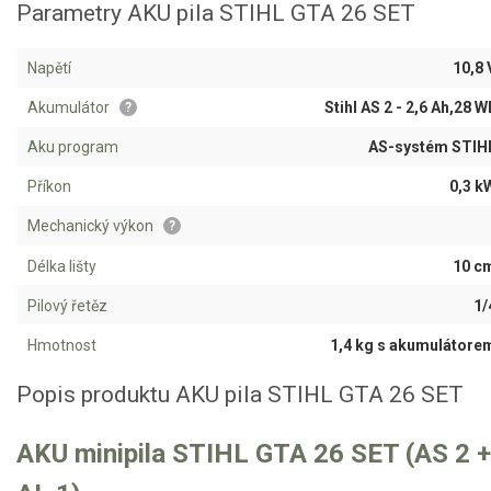
AKU zahradní technika
Parametry AKU pila STIHL GTA 26 SET
Aku křovinořezy a vyžínače
Napětí
10,8 
Aku pily
Akumulátor
Stihl AS 2 - 2,6 Ah,28 W
?
Aku sekačky
Aku program
AS-systém STIH
Aku STIHL
Příkon
0,3 k
Aku AL-KO
Mechanický výkon
?
Štípačka na dřevo
Délka lišty
10 c
VARI
Pilový řetěz
1/
Hmotnost
1,4 kg s akumulátore
VARI malotraktory
Popis produktu AKU pila STIHL GTA 26 SET
VARI multifunkční nosiče
Sněhové frézy
AKU minipila STIHL GTA 26 SET (AS 2 +