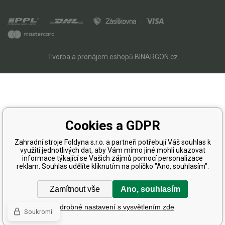
Tvorba a pronájem eshopů
BINARGON.cz
Cookies a GDPR
Zahradní stroje Foldyna s.r.o. a partneři potřebují Váš souhlas k
využití jednotlivých dat, aby Vám mimo jiné mohli ukazovat
informace týkající se Vašich zájmů pomocí personalizace
reklam. Souhlas udělíte kliknutím na políčko "Ano, souhlasím".
Zamítnout vše
Ano, souhlasím
Podrobné nastavení s vysvětlením zde
Soukromí