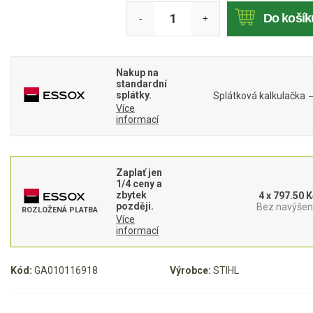
Mulčovače
Do košík
-
+
Křovinořezy a vyžínače
Nakup na
Benzínové křovinořezy a vyžínače
standardní
splátky.
Splátková kalkulačka
Aku křovinořezy a vyžínače
Více
informací
Motorové pily
Zaplať jen
1/4 ceny a
Benzínové pily
zbytek
4 x 797.50 K
později.
Bez navýšení
Aku pily
ROZLOŽENÁ PLATBA
Více
informací
Elektrické pily
Jednoruční pily
Kód:
GA010116918
Výrobce:
STIHL
Vyvětvovací pily