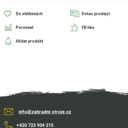
Elektrické čtyřkolky
Do oblíbených
Dotaz prodejci
Náhradní díly
Porovnat
FB like
Náhradní díly pro motorové pily
Zahradní traktory
Hlídat produkt
Řetězové pily
Náhradní díly pro křovinořezy
Náhradní díly pro sekačky
info@zahradni-stroje.cz
+420 723 934 215