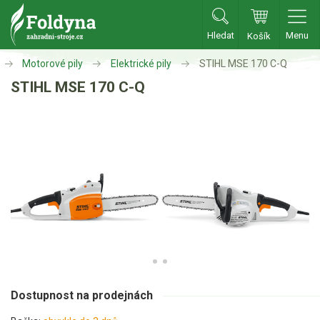
Hledat
Menu
Košík
Zahradní traktory
Motorové pily
Elektrické pily
STIHL MSE 170 C-Q
STIHL MSE 170 C-Q
Zahradní traktory
Zahradní ridery
Aku traktory
Příslušenství
Sekačky
Benzínové sekačky
Akumulátorové sekačky
Robotické sekačky
Dostupnost na prodejnách
Bubnové sekačky