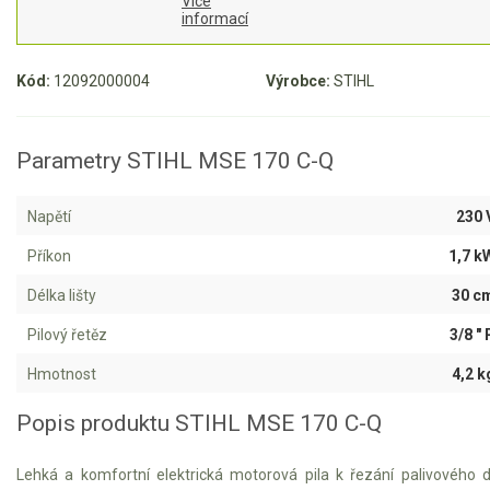
AKU zahradní technika
Více
informací
Aku křovinořezy a vyžínače
Kód:
12092000004
Výrobce:
STIHL
Aku pily
Aku sekačky
Parametry STIHL MSE 170 C-Q
Aku STIHL
Aku AL-KO
Napětí
230 
Štípačka na dřevo
Příkon
1,7 k
Délka lišty
30 c
VARI
Pilový řetěz
3/8 " 
VARI malotraktory
Hmotnost
4,2 k
VARI multifunkční nosiče
Popis produktu STIHL MSE 170 C-Q
Sněhové frézy
Lehká a komfortní elektrická motorová pila k řezání palivového dř