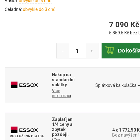
Baška:
obvykle do 3 dnů
Mulčovače
Čeladná:
obvykle do 3 dnů
Křovinořezy a vyžínače
7 090
Kč
5 859.5
Kč bez 
Benzínové křovinořezy a vyžínače
Aku křovinořezy a vyžínače
Do košík
-
+
Motorové pily
Nakup na
standardní
Benzínové pily
splátky.
Splátková kalkulačka
Více
Aku pily
informací
Elektrické pily
Jednoruční pily
Zaplať jen
Vyvětvovací pily
1/4 ceny a
zbytek
4 x 1 772.50 K
později.
Bez navýšení!
ROZLOŽENÁ PLATBA