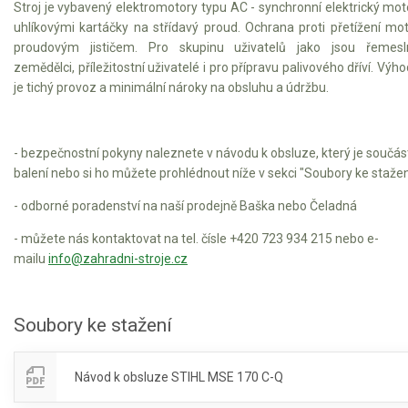
Vertikutátory
Stroj je vybavený elektromotory typu AC - synchronní elektrický mot
uhlíkovými kartáčky na střídavý proud. Ochrana proti přetížení mo
Kultivátory
proudovým jističem. Pro skupinu uživatelů jako jsou řemesln
zemědělci, příležitostní uživatelé i pro přípravu palivového dříví. Výh
Nůžky na živý plot
je tichý provoz a minimální nároky na obsluhu a údržbu.
Vysavače a foukače
- bezpečnostní pokyny naleznete v návodu k obsluze, který je součás
Elektrocentrály
balení nebo si ho můžete prohlédnout níže v sekci "Soubory ke stažen
- odborné poradenství na naší prodejně Baška nebo Čeladná
Štěpkovače a drtiče
- můžete nás kontaktovat na tel. čísle +420 723 934 215 nebo e-
Elektrické skútry
mailu
info@zahradni-stroje.cz
Elektrické tříkolky
Soubory ke stažení
Elektrické tříkolky pro seniory
Elektrické tříkolky pracovní
Návod k obsluze STIHL MSE 170 C-Q